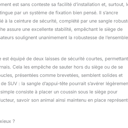
ent est sans conteste sa facilité d’installation et, surtout, l
s maintiennent le siège pour chien en place et empêchent
 compagnie de sauter, ce qui lui permet de rester confortable
tingue par un système de fixation bien pensé. Il s’ancre
 distraire le conducteur. Corde de sécurité améliorée : le
 à la ceinture de sécurité, complété par une sangle robust
 pour chien de taille moyenne est livré avec une laisse
ache assure une excellente stabilité, empêchant le siège de
elie directement le gilet à la boucle de ceinture de sécurité de
s une languette de ceinture de sécurité spéciale. Le design de
lisateurs soulignent unanimement la robustesse de l’ensemble
e peut protéger votre chien contre les freins brusques ou les
 Corde de sécurité amovible pour 1 ou 2 animaux de
ge de voiture pour chien respectueux des animaux de
iège est équipé de deux laisses de sécurité courtes, permettant
siège de voiture rehausseur pour chien est fabriqué en cuir
erméable de haute qualité, facile à nettoyer. La doublure en
arnais. Cela les empêche de sauter hors du siège ou de se
n lapin et l'oreiller bien conçu gardent les animaux de
oucles, présentées comme brevetées, semblent solides et
rtables et donnent aux chiens nerveux une conduite fluide.
ant permet également au siège de voiture pour chien d'être
 de SUV : la sangle d’appui-tête pourrait s’avérer légèremen
à plat pour le rangement.
 simple consiste à placer un coussin sous le siège pour
ducteur, savoir son animal ainsi maintenu en place représen
nxieux ?