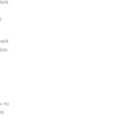
ture
p
soit
 Son
u vu
es