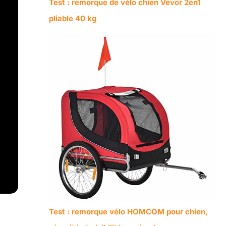
Test : remorque de vélo chien Vevor 2en1
pliable 40 kg
Test : remorque vélo HOMCOM pour chien,