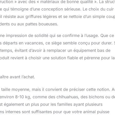
ruction » avec des « matériaux de bonne qualité ». La struc
, ce qui témoigne d’une conception sérieuse. Le choix du cuir
l résiste aux griffures légères et se nettoie d’un simple cou
cidents ou aux pattes boueuses.
ne impression de solidité qui se confirme à l’usage. Que ce 
ongs départs en vacances, ce siège semble conçu pour durer.
le temps, évitant d’avoir à remplacer un équipement bas de
it revient à choisir une solution fiable et pérenne pour la
ître avant l’achat.
aille moyenne, mais il convient de préciser cette notion. A
u’à environ 8-10 kg, comme des chihuahuas, des bichons ou d
 est également un plus pour les familles ayant plusieurs
ns internes sont suffisantes pour que votre animal puisse