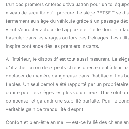
L’un des premiers critères d’évaluation pour un tel équipem
caractéristique
votre animal de
niveau de sécurité qu’il procure. Le siège PETSFIT se dis
et sécurisé sans
fermement au siège du véhicule grâce à un passage dédié
siège de voiture
vient s’enrouler autour de l’appui-tête. Cette double att
améliorée, qui r
voiture à traver
basculer dans les virages ou lors des freinages. Les uti
tampon élastiqu
inspire confiance dès les premiers instants.
virages serrés.
compagnie. Siè
À l’intérieur, le dispositif est tout aussi rassurant. Le s
compagnie : le 
synthétique imp
d’attacher un ou deux petits chiens directement à leur h
peluche imitatio
déplacer de manière dangereuse dans l’habitacle. Les b
compagnie confo
Le design innov
fiables. Un seul bémol a été rapporté par un propriétaire
facilement plié 
courte pour les sièges les plus volumineux. Une solution
compenser et garantir une stabilité parfaite. Pour le con
véritable gain de tranquillité d’esprit.
Confort et bien-être animal — est-ce l’allié des chiens a