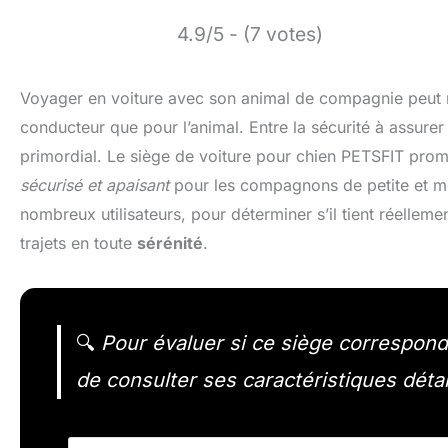
4.9/5 - (7 votes)
Voyager en voiture avec son animal de compagnie peut r
conducteur que pour l’animal. Entre la sécurité à assurer 
primordial. Le siège de voiture pour chien PETSFIT prom
sécurisé et apaisant
pour les compagnons de petite et mo
nombreux utilisateurs, pour déterminer s’il tient réelleme
trajets en toute
sérénité
.
🔍
Pour évaluer si ce siège correspond 
de consulter ses caractéristiques détai