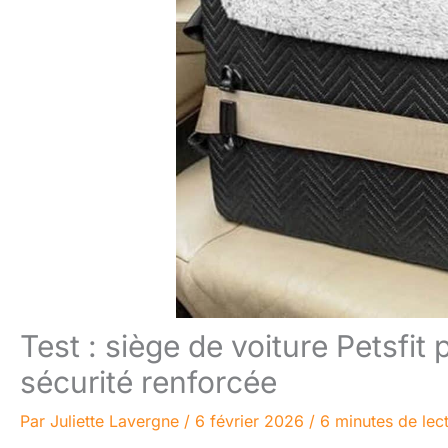
Test : siège de voiture Petsfit
sécurité renforcée
Par
Juliette Lavergne
/
6 février 2026
/
6 minutes de lec