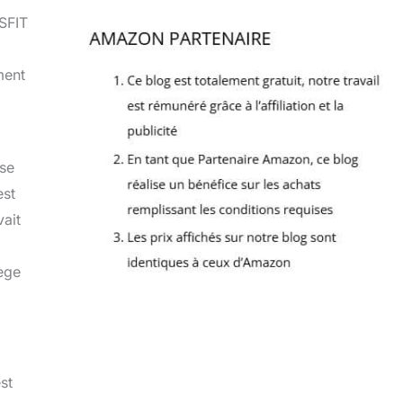
TSFIT
ment
sse
est
vait
iège
st