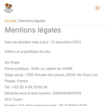
Aller
au
contenu
Accueil
Mentions légales
Mentions légales
Date de dernière mise à jour : 12 décembre 2023
Éditeur et propriétaire du site
Six Pixels
Forme juridique : SARL au capital de 2000€
Siège social : 1280 Rocade des playes, 83140 Six Fours Les
Plages, France
Tel : +33 (0) 4 94 25 69 36
Déclarée sous le siret numéro : 80834413900015
RCS Toulon
Numéro TVA intracommunautaire : FR 31 808344139