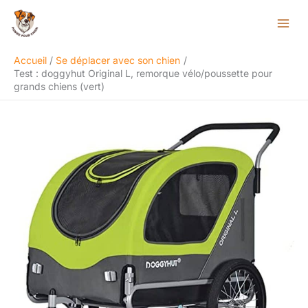
Aller
Rechercher
au
contenu
Accueil
Se déplacer avec son chien
Test : doggyhut Original L, remorque vélo/poussette pour
grands chiens (vert)