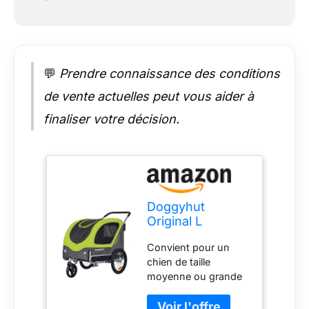
💬
Prendre connaissance des conditions
de vente actuelles peut vous aider à
finaliser votre décision.
Doggyhut
Original L
Remorque de
Convient pour un
Velo 2 en 1
chien de taille
Grande
moyenne ou grande
Poussette
ou 2 petits chiens
remorque vélo
jusqu'à 35 kg Socle
pour Chiens de