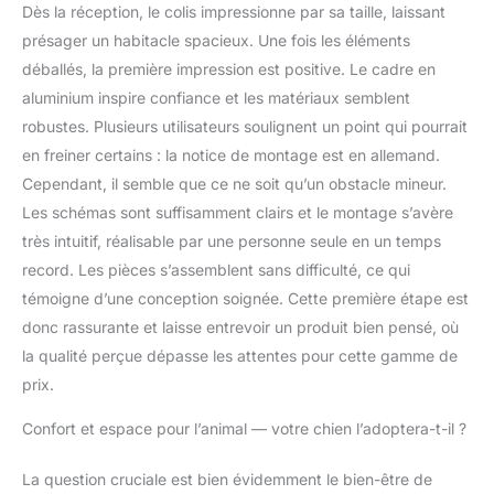
Dès la réception, le colis impressionne par sa taille, laissant
coucher pendant le
présager un habitacle spacieux. Une fois les éléments
trajet. Les freins de
stationnement
déballés, la première impression est positive. Le cadre en
empêchent la
aluminium inspire confiance et les matériaux semblent
poussette de rouler
robustes. Plusieurs utilisateurs soulignent un point qui pourrait
lors du chargement et
en freiner certains : la notice de montage est en allemand.
du déchargement La
porte avant comprend
Cependant, il semble que ce ne soit qu’un obstacle mineur.
une couche de
Les schémas sont suffisamment clairs et le montage s’avère
moustiquaire zippée et
très intuitif, réalisable par une personne seule en un temps
un toit ouvrant zippé
record. Les pièces s’assemblent sans difficulté, ce qui
pour que la tête du
chien sorte.
témoigne d’une conception soignée. Cette première étape est
Conversion facile entre
donc rassurante et laisse entrevoir un produit bien pensé, où
la remorque de vélo et
la qualité perçue dépasse les attentes pour cette gamme de
la poussette. La roue
prix.
avant pivotante et un
attelage de vélo
Confort et espace pour l’animal — votre chien l’adoptera-t-il ?
universel à l'essieu
arrière sont inclus.
La question cruciale est bien évidemment le bien-être de
S'assemble en