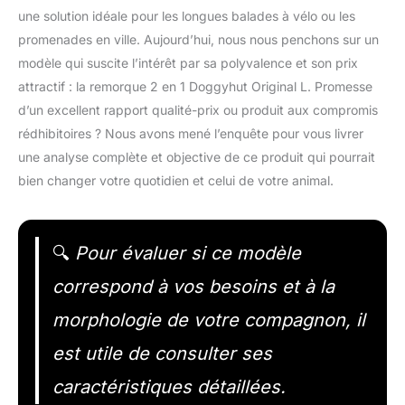
une solution idéale pour les longues balades à vélo ou les
promenades en ville. Aujourd’hui, nous nous penchons sur un
modèle qui suscite l’intérêt par sa polyvalence et son prix
attractif : la remorque 2 en 1 Doggyhut Original L. Promesse
d’un excellent rapport qualité-prix ou produit aux compromis
rédhibitoires ? Nous avons mené l’enquête pour vous livrer
une analyse complète et objective de ce produit qui pourrait
bien changer votre quotidien et celui de votre animal.
🔍
Pour évaluer si ce modèle
correspond à vos besoins et à la
morphologie de votre compagnon, il
est utile de consulter ses
caractéristiques détaillées.