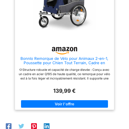
chien la sécurité nécessaire. Le
s'asseoir ou s'allonger pendant
matériau résistant à l'eau et la
la conduite. L'entrée avant a une
bâche en plastique intégrée
moustiquaire et une ouverture
assurent une protection contre
supérieure avec fermeture
la pluie et l'humidité. Pour les
éclair. Grande sac de
chaudes journées d'été, le
rangement avec porte-bouteille
transporteur pour chiens est
à l'arrière. En outre, il y a une
équipé de grilles transparentes,
poche zippée sur le dessus
qui assurent une brise fraîche.
pour téléphone portable,
𝐒É𝐂𝐔𝐑𝐈𝐓É : Chez nous, la
lunettes de soleil ou autres
sécurité avant tout ! Le drapeau
petits objets. Toutes les
d'avertissement attachable vous
caractéristiques de sécurité
permet d'être toujours
incluses : réflecteurs, drapeau
Bonnlo Remorque de Vélo pour Animaux 2-en-1,
rapidement visible dans le
de sécurité, laisse réglable,
Poussette pour Chien Tout Terrain, Cadre en
trafic, même par mauvais
fond de cabine renforcé
Acier (Bleu-Gris, 80 x 60 x 55)
temps. De plus, des réflecteurs
antidérapant. Les freins de
🐶Structure robuste et capacité de charge élevée : Conçu avec
de haute qualité à l'avant, à
stationnement maintiennent la
un cadre en acier Q195 de haute qualité, ce remorque pour vélo
l'arrière et sur les roues
remorque en place. Se replie
est à la fois léger et incroyablement résistant. Il supporte une
assurent une visibilité optimale
pour un rangement et un
charge maximale de 50 kg pour le transport sécurisé de votre
dans la circulation. Le harnais
transport faciles.
animal de compagnie, avec un poids net de seulement 15 kg,
de sécurité assure la sécurité
139,99 €
parfaitement équilibré pour une conduite stable. 🐶Remorque
nécessaire dans la caisse de
2-en-1 polyvalent : Transformez-le en une remorque de vélo ou
transport. Votre chien est ainsi
en une poussette pour animaux en quelques secondes grâce à
en outre protégé contre les nids
la poignée ergonomique. Il est idéal pour les promenades
de poule et les virages serrés.
quotidiennes, les randonnées ou les courses en ville, et
𝐒𝐏𝐀𝐂𝐈𝐄𝐔𝐗 𝐄𝐓 𝐑𝐄𝐒𝐏𝐎𝐍𝐒𝐀𝐁𝐋𝐄 :
s’adapte à la plupart des vélos adultes. 🐶Conception
L'intérieur assure une surface
sécurisée et confortable pour votre animal : Équipé d’un
de chargement spacieuse, ainsi
système de suspension pour amortir les chocs, d’un drapeau
votre compagnon à quatre
de sécurité et de bandes réfléchissantes, il assure une
pattes a suffisamment de liberté