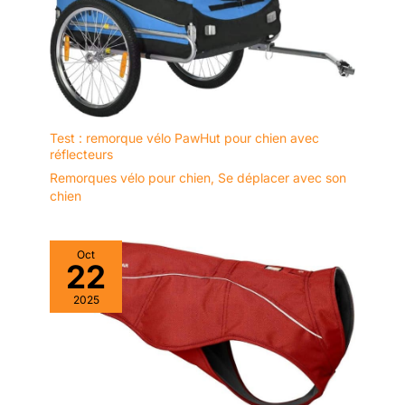
Test : remorque vélo PawHut pour chien avec
réflecteurs
Remorques vélo pour chien
,
Se déplacer avec son
chien
Oct
22
2025