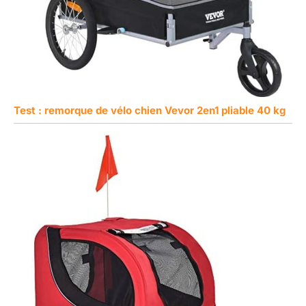
Test : remorque de vélo chien Vevor 2en1 pliable 40 kg