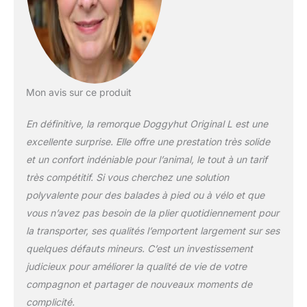
et du déchargement
La porte avant
comprend une
couche de
moustiquaire zippée
et un toit ouvrant
Mon avis sur ce produit
zippé pour que la tête
du chien sorte.
En définitive, la remorque Doggyhut Original L est une
Conversion facile
excellente surprise. Elle offre une prestation très solide
entre la remorque de
vélo et la poussette.
et un confort indéniable pour l’animal, le tout à un tarif
La roue avant
très compétitif. Si vous cherchez une solution
pivotante et un
polyvalente pour des balades à pied ou à vélo et que
attelage de vélo
vous n’avez pas besoin de la plier quotidiennement pour
universel à l'essieu
arrière sont inclus.
la transporter, ses qualités l’emportent largement sur ses
S'assemble en
quelques défauts mineurs. C’est un investissement
quelques minutes et
judicieux pour améliorer la qualité de vie de votre
se plie à plat pour un
compagnon et partager de nouveaux moments de
rangement et un
transport faciles
complicité.