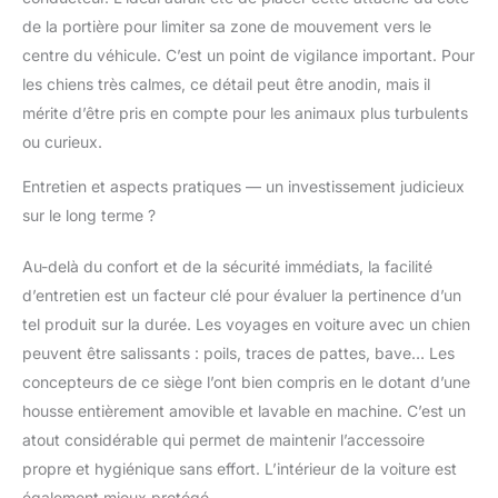
pour chien est
de la portière pour limiter sa zone de mouvement vers le
entièrement amovible
centre du véhicule. C’est un point de vigilance important. Pour
et lavable. Ouvrez la
les chiens très calmes, ce détail peut être anodin, mais il
fermeture éclair
mérite d’être pris en compte pour les animaux plus turbulents
inférieure, retirez
l'éponge et nettoyez la
ou curieux.
housse, assurant à
Entretien et aspects pratiques — un investissement judicieux
votre animal de
compagnie toujours un
sur le long terme ?
espace propre et
confortable.
Au-delà du confort et de la sécurité immédiats, la facilité
d’entretien est un facteur clé pour évaluer la pertinence d’un
tel produit sur la durée. Les voyages en voiture avec un chien
peuvent être salissants : poils, traces de pattes, bave… Les
concepteurs de ce siège l’ont bien compris en le dotant d’une
housse entièrement amovible et lavable en machine. C’est un
atout considérable qui permet de maintenir l’accessoire
propre et hygiénique sans effort. L’intérieur de la voiture est
également mieux protégé.