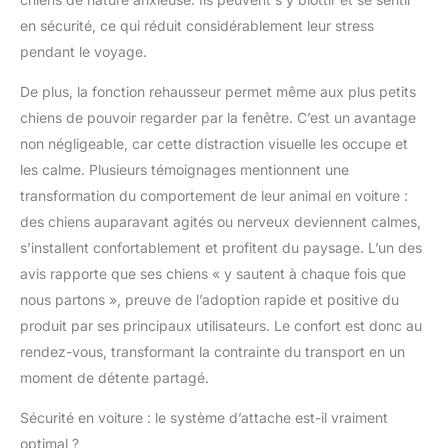
fixations de siège
en sécurité, ce qui réduit considérablement leur stress
inférieur et supérieur
pendant le voyage.
pour garder le siège
stable et votre animal
De plus, la fonction rehausseur permet même aux plus petits
de compagnie en
chiens de pouvoir regarder par la fenêtre. C’est un avantage
sécurité. Ce design
empêche le siège de
non négligeable, car cette distraction visuelle les occupe et
bouger, assurant un
les calme. Plusieurs témoignages mentionnent une
voyage sûr et
transformation du comportement de leur animal en voiture :
confortable pour votre
des chiens auparavant agités ou nerveux deviennent calmes,
ami à fourrure.
【Utilisation multi-
s’installent confortablement et profitent du paysage. L’un des
scènes et entretien
avis rapporte que ses chiens « y sautent à chaque fois que
facile】 : ce siège de
nous partons », preuve de l’adoption rapide et positive du
voiture pour chien est
produit par ses principaux utilisateurs. Le confort est donc au
non seulement adapté
pour une utilisation
rendez-vous, transformant la contrainte du transport en un
dans les voitures, mais
moment de détente partagé.
peut également être
utilisé à la maison, à
Sécurité en voiture : le système d’attache est-il vraiment
l'extérieur, dans une
optimal ?