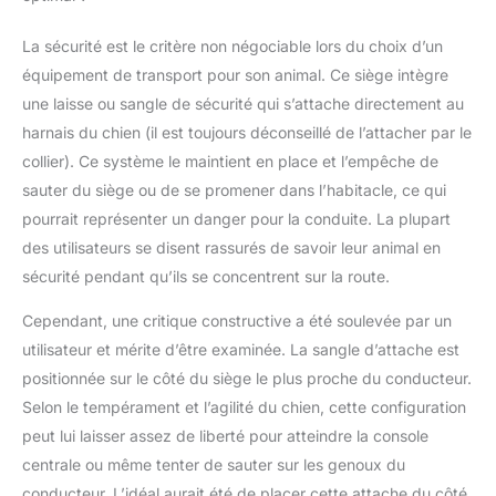
tente, ou partout où
vous pouvez l'imaginer.
La sécurité est le critère non négociable lors du choix d’un
Il dispose de poches
équipement de transport pour son animal. Ce siège intègre
latérales de grande
capacité sur les deux
une laisse ou sangle de sécurité qui s’attache directement au
côtés, offrant un
harnais du chien (il est toujours déconseillé de l’attacher par le
endroit pratique pour
collier). Ce système le maintient en place et l’empêche de
ranger des collations
sauter du siège ou de se promener dans l’habitacle, ce qui
pour chien, des
croquettes pour chiot
pourrait représenter un danger pour la conduite. La plupart
et d'autres éléments
des utilisateurs se disent rassurés de savoir leur animal en
essentiels. Aucune
sécurité pendant qu’ils se concentrent sur la route.
installation nécessaire :
notre siège rehausseur
Cependant, une critique constructive a été soulevée par un
pour chien est prêt à
utilisateur et mérite d’être examinée. La sangle d’attache est
l'emploi dès la sortie de
positionnée sur le côté du siège le plus proche du conducteur.
la boîte. Il est livré
emballé sous vide et se
Selon le tempérament et l’agilité du chien, cette configuration
développe entièrement
peut lui laisser assez de liberté pour atteindre la console
pour atteindre sa forme
centrale ou même tenter de sauter sur les genoux du
optimale en 12 heures.
conducteur. L’idéal aurait été de placer cette attache du côté
Le siège rehausseur