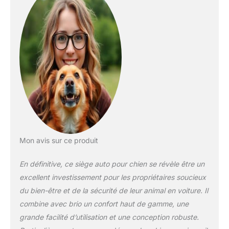
Poméranie, Teckel,
Shih Tzus, chats,
chiots, et plus
encore. Reportez-
vous à l'image
fournie pour les
détails de taille
spécifiques. Parfait
pour les voyages et
la maison : améliorez
l'expérience de
voyage de votre
animal de compagnie
Mon avis sur ce produit
avec notre siège
rehausseur pour
En définitive, ce siège auto pour chien se révèle être un
chien, conçu pour
excellent investissement pour les propriétaires soucieux
élever votre animal de
compagnie de 17,8
du bien-être et de la sécurité de leur animal en voiture. Il
cm pour une
combine avec brio un confort haut de gamme, une
meilleure vue. Sans
grande facilité d’utilisation et une conception robuste.
l'oreiller, l'élévation