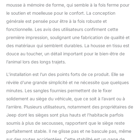
les détails de taille
mousse à mémoire de forme, qui semble à la fois ferme pour
spécifiques. Parfait
le soutien et moelleuse pour le confort. La conception
pour les voyages et la
générale est pensée pour être à la fois robuste et
maison : améliorez
l'expérience de voyage
fonctionnelle. Les avis des utilisateurs confirment cette
de votre animal de
première impression, soulignant une fabrication de qualité et
compagnie avec notre
des matériaux qui semblent durables. La housse en tissu est
siège rehausseur pour
douce au toucher, un détail important pour le bien-être de
chien, conçu pour
élever votre animal de
l’animal lors des longs trajets.
compagnie de 17,8 cm
L’installation est l’un des points forts de ce produit. Elle se
pour une meilleure vue.
Sans l'oreiller,
révèle d’une grande simplicité et ne nécessite que quelques
l'élévation est de 7,6
minutes. Les sangles fournies permettent de le fixer
cm. Ce design aide à
solidement au siège du véhicule, que ce soit à l’avant ou à
soulager l'anxiété de
l’arrière. Plusieurs utilisateurs, notamment des propriétaires de
votre animal de
compagnie pendant les
Jeep dont les sièges sont plus hauts et l’habitacle parfois
trajets en voiture, ce
soumis à plus de secousses, rapportent que le siège reste
qui le rend parfait pour
parfaitement stable. Il ne glisse pas et ne bascule pas, même
les voyages et comme
sur des routes accidentées. Cette stabilité est un gage de
lit confortable pour