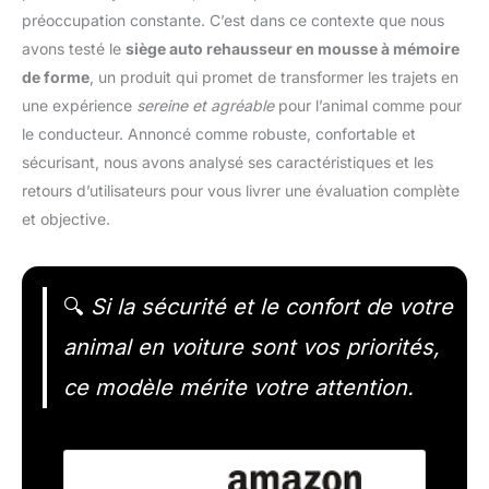
préoccupation constante. C’est dans ce contexte que nous
avons testé le
siège auto rehausseur en mousse à mémoire
de forme
, un produit qui promet de transformer les trajets en
une expérience
sereine et agréable
pour l’animal comme pour
le conducteur. Annoncé comme robuste, confortable et
sécurisant, nous avons analysé ses caractéristiques et les
retours d’utilisateurs pour vous livrer une évaluation complète
et objective.
🔍
Si la sécurité et le confort de votre
animal en voiture sont vos priorités,
ce modèle mérite votre attention.