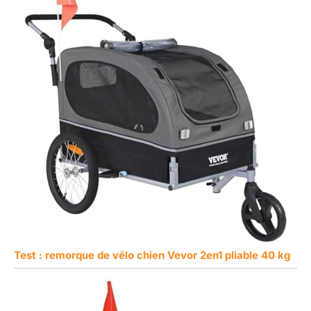
Test : remorque de vélo chien Vevor 2en1 pliable 40 kg