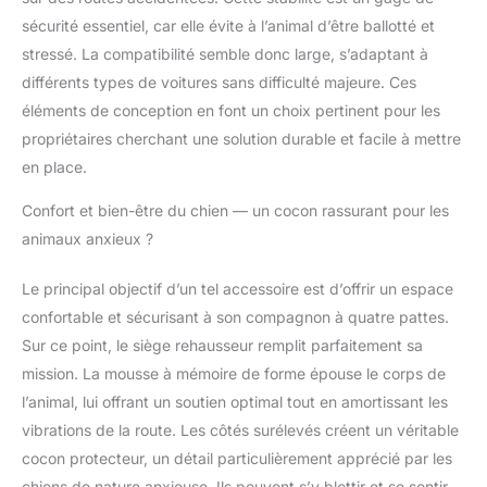
animal de compagnie à
sécurité essentiel, car elle évite à l’animal d’être ballotté et
la maison. Confortable
stressé. La compatibilité semble donc large, s’adaptant à
et doux pour la peau :
différents types de voitures sans difficulté majeure. Ces
fabriqué à partir de
éléments de conception en font un choix pertinent pour les
tissu de velours cristal
de qualité supérieure,
propriétaires cherchant une solution durable et facile à mettre
ce siège de voiture
en place.
pour chien est
incroyablement doux et
Confort et bien-être du chien — un cocon rassurant pour les
doux pour la peau. Le
animaux anxieux ?
matériau luxueux
garantit que votre
Le principal objectif d’un tel accessoire est d’offrir un espace
animal de compagnie
confortable et sécurisant à son compagnon à quatre pattes.
reste confortable et
détendu, que ce soit
Sur ce point, le siège rehausseur remplit parfaitement sa
sur la route ou à la
mission. La mousse à mémoire de forme épouse le corps de
maison. Design sûr et
l’animal, lui offrant un soutien optimal tout en amortissant les
stable : notre lit de
vibrations de la route. Les côtés surélevés créent un véritable
voiture pour chien
dispose d'une laisse
cocon protecteur, un détail particulièrement apprécié par les
intégrée et utilise des
chiens de nature anxieuse. Ils peuvent s’y blottir et se sentir