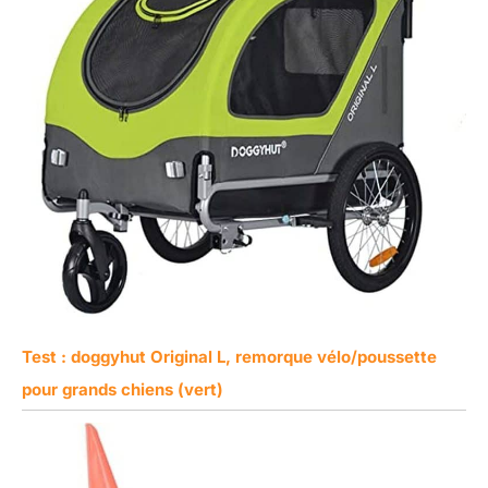
Test : doggyhut Original L, remorque vélo/poussette
pour grands chiens (vert)