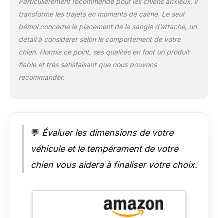
Particulièrement recommandé pour les chiens anxieux, il
est de 7,6 cm. Ce
design aide à
transforme les trajets en moments de calme. Le seul
soulager l'anxiété de
bémol concerne le placement de la sangle d’attache, un
votre animal de
détail à considérer selon le comportement de votre
compagnie pendant
chien. Hormis ce point, ses qualités en font un produit
les trajets en voiture,
ce qui le rend parfait
fiable et très satisfaisant que nous pouvons
pour les voyages et
recommander.
comme lit confortable
pour animal de
compagnie à la
maison. Confortable
et doux pour la peau
💬
Évaluer les dimensions de votre
: fabriqué à partir de
tissu de velours
véhicule et le tempérament de votre
cristal de qualité
chien vous aidera à finaliser votre choix.
supérieure, ce siège
de voiture pour chien
est incroyablement
doux et doux pour la
peau. Le matériau
luxueux garantit que