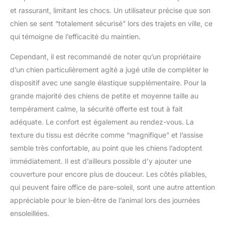
pour la taille XL) +
et rassurant, limitant les chocs. Un utilisateur précise que son
laisse intégrée avec clip
pour harnais/collier
chien se sent “totalement sécurisé” lors des trajets en ville, ce
Design multifonction :
qui témoigne de l’efficacité du maintien.
fermeture éclair sur le
devant pour un accès
Cependant, il est recommandé de noter qu’un propriétaire
facile et un confort
d’un chien particulièrement agité a jugé utile de compléter le
prolongé. Fonctionne
dispositif avec une sangle élastique supplémentaire. Pour la
également comme un
grande majorité des chiens de petite et moyenne taille au
fantastique lit de
voyage portable.
tempérament calme, la sécurité offerte est tout à fait
Autres caractéristiques
adéquate. Le confort est également au rendez-vous. La
: poches de rangement
texture du tissu est décrite comme “magnifique” et l’assise
latérales faciles d'accès
semble très confortable, au point que les chiens l’adoptent
et fond antidérapant.
Conçu au Canada
immédiatement. Il est d’ailleurs possible d’y ajouter une
couverture pour encore plus de douceur. Les côtés pliables,
qui peuvent faire office de pare-soleil, sont une autre attention
appréciable pour le bien-être de l’animal lors des journées
ensoleillées.