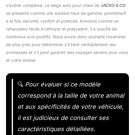
s’avérer complexe. Le siège auto pour chien de
JACKO & CO
se présente comme une solution haut de gamme, promettant
à la fois
sécurité, confort et praticité
. Annoncé comme un
rehausseur facile à nettoyer et polyvalent, il a suscité de
nombreux avis positifs. Nous avons donc souhaité l’examiner
de plus près pour déterminer s’il tient véritablement ses
promesses et s’il peut garantir des voyages sereins pour vous
et votre animal.
🔍
Pour évaluer si ce modèle
correspond à la taille de votre animal
et aux spécificités de votre véhicule,
il est judicieux de consulter ses
caractéristiques détaillées.