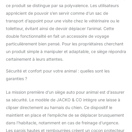
chargement par le
ce produit se distingue par sa polyvalence. Les utilisateurs
haut. Séchage à basse
apprécient de pouvoir s’en servir comme d’un sac de
température ou
transport d’appoint pour une visite chez le vétérinaire ou le
séchage à l'air libre
Compatibilité avec les
toiletteur, évitant ainsi de devoir déplacer l’animal. Cette
véhicules : design de
double fonctionnalité en fait un accessoire de voyage
sécurité pour
particulièrement bien pensé. Pour les propriétaires cherchant
voitures/VUS/camions.
un produit simple à manipuler et adaptable, ce siège répondra
Taille M recommandée
pour le siège arrière
certainement à leurs attentes.
uniquement
Sécurité et confort pour votre animal : quelles sont les
Caractéristiques de
sécurité : deux sangles
garanties ?
de sécurité pour
sécuriser le siège auto
La mission première d’un siège auto pour animal est d’assurer
au véhicule + 2
sa sécurité. Le modèle de JACKO & CO intègre une laisse à
boucles pour passer la
clipser directement au harnais du chien. Ce dispositif le
ceinture de sécurité
pour plus de sécurité
maintient en place et l’empêche de se déplacer brusquement
(actuellement
dans l’habitacle, notamment en cas de freinage d’urgence.
disponible uniquement
Les parois hautes et rembourrées créent un cocon protecteur