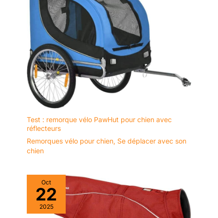
Test : remorque vélo PawHut pour chien avec
réflecteurs
Remorques vélo pour chien
,
Se déplacer avec son
chien
Oct
22
2025