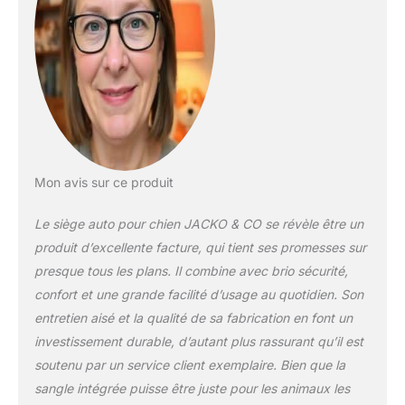
aux sièges baquets
rigides traditionnels
Design plus long –
**Taille M pour une
utilisation sur le siège
arrière uniquement **
Convient pour les
chiens, chats, chiots,
chatons et animaux
domestiques jusqu'à
Mon avis sur ce produit
18 kg. Qualité
supérieure : tissu
Le siège auto pour chien JACKO & CO se révèle être un
Oxford résistant à
produit d’excellente facture, qui tient ses promesses sur
l'eau. Durable et
lavable en machine
presque tous les plans. Il combine avec brio sécurité,
(lavage à la main
confort et une grande facilité d’usage au quotidien. Son
fortement
entretien aisé et la qualité de sa fabrication en font un
recommandé pour les
investissement durable, d’autant plus rassurant qu’il est
machines à laver à
chargement par le
soutenu par un service client exemplaire. Bien que la
haut. Séchage à basse
sangle intégrée puisse être juste pour les animaux les
température ou