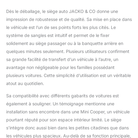
siège de voiture pour
Dès le déballage, le siège auto JACKO & CO donne une
chien offre un confort
supérieur par rapport
impression de robustesse et de qualité. Sa mise en place dans
aux sièges baquets
le véhicule est l’un de ses points forts les plus cités. Le
rigides traditionnels
système de sangles est intuitif et permet de le fixer
Design plus long –
solidement au siège passager ou à la banquette arrière en
**Taille M pour une
utilisation sur le siège
quelques minutes seulement. Plusieurs utilisateurs confirment
arrière uniquement **
sa grande facilité de transfert d’un véhicule à l’autre, un
Convient pour les
avantage non négligeable pour les familles possédant
chiens, chats, chiots,
plusieurs voitures. Cette simplicité d’utilisation est un véritable
chatons et animaux
domestiques jusqu'à
atout au quotidien.
18 kg. Qualité
Sa compatibilité avec différents gabarits de voitures est
supérieure : tissu
Oxford résistant à
également à souligner. Un témoignage mentionne une
l'eau. Durable et lavable
installation sans encombre dans une Mini Cooper, un véhicule
en machine (lavage à la
pourtant réputé pour son espace intérieur limité. Le siège
main fortement
s’intègre donc aussi bien dans les petites citadines que dans
recommandé pour les
machines à laver à
les véhicules plus spacieux. Au-delà de sa fonction principale,