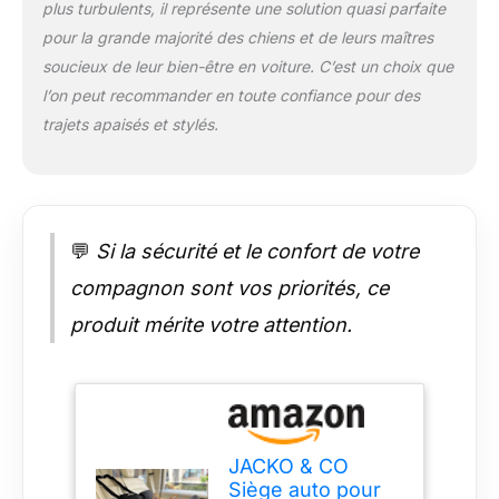
plus turbulents, il représente une solution quasi parfaite
séchage à l'air libre
pour la grande majorité des chiens et de leurs maîtres
Compatibilité avec les
véhicules : design de
soucieux de leur bien-être en voiture. C’est un choix que
sécurité pour
l’on peut recommander en toute confiance pour des
voitures/VUS/camions.
trajets apaisés et stylés.
Taille M recommandée
pour le siège arrière
uniquement
Caractéristiques de
sécurité : deux sangles
💬
Si la sécurité et le confort de votre
de sécurité pour
sécuriser le siège auto
compagnon sont vos priorités, ce
au véhicule + 2
produit mérite votre attention.
boucles pour passer la
ceinture de sécurité
pour plus de sécurité
(actuellement
disponible uniquement
pour la taille XL) +
laisse intégrée avec
JACKO & CO
clip pour harnais/collier
Siège auto pour