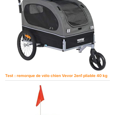
Test : remorque de vélo chien Vevor 2en1 pliable 40 kg