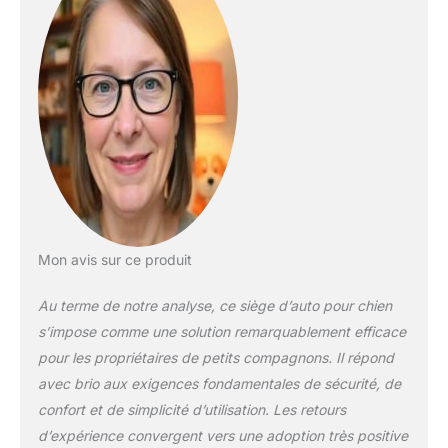
de votre chiot
pendant la conduite.
Siège auto pour petit
chien : 52,1 cm (L) x
52,1 cm (l) x 39,9 cm
(H). Le siège auto
pour animaux de
compagnie est
adapté pour les
chiens et chats de
petite et moyenne
taille jusqu'à 13,6 kg.
Mon avis sur ce produit
Il est conçu pour
s'adapter à presque
Au terme de notre analyse, ce siège d’auto pour chien
tous les types de
s’impose comme une solution remarquablement efficace
véhicules, voitures,
camions, SUV, vous
pour les propriétaires de petits compagnons. Il répond
pouvez facilement
avec brio aux exigences fondamentales de sécurité, de
l'installer sur le siège
confort et de simplicité d’utilisation. Les retours
avant ou arrière selon
d’expérience convergent vers une adoption très positive
vos besoins.