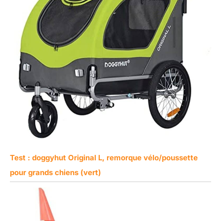
Test : doggyhut Original L, remorque vélo/poussette
pour grands chiens (vert)