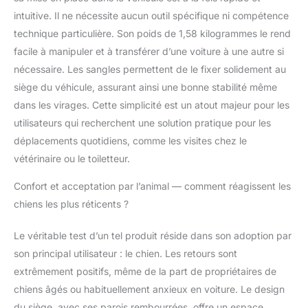
39,9 cm (H). Le siège
intuitive. Il ne nécessite aucun outil spécifique ni compétence
auto pour animaux de
compagnie est adapté
technique particulière. Son poids de 1,58 kilogrammes le rend
pour les chiens et
facile à manipuler et à transférer d’une voiture à une autre si
chats de petite et
nécessaire. Les sangles permettent de le fixer solidement au
moyenne taille jusqu'à
siège du véhicule, assurant ainsi une bonne stabilité même
13,6 kg. Il est conçu
pour s'adapter à
dans les virages. Cette simplicité est un atout majeur pour les
presque tous les types
utilisateurs qui recherchent une solution pratique pour les
de véhicules, voitures,
déplacements quotidiens, comme les visites chez le
camions, SUV, vous
vétérinaire ou le toiletteur.
pouvez facilement
l'installer sur le siège
Confort et acceptation par l’animal — comment réagissent les
avant ou arrière selon
chiens les plus réticents ?
vos besoins. Matériau
confortable : la surface
du siège rehausseur
Le véritable test d’un tel produit réside dans son adoption par
pour chien est en tissu
son principal utilisateur : le chien. Les retours sont
peluche court ultra
extrêmement positifs, même de la part de propriétaires de
doux, l'intérieur est
chiens âgés ou habituellement anxieux en voiture. Le design
rempli d'éponge haute
densité, ce qui peut
du siège, avec ses parois rembourrées, offre un espace