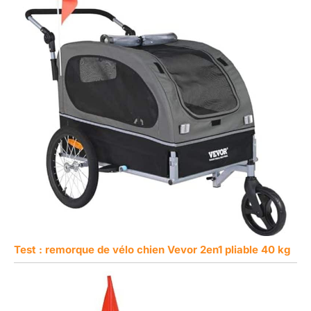
Test : remorque de vélo chien Vevor 2en1 pliable 40 kg