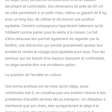
réduire efficacement
sécurisant et confortable. Ses dimensions de près de 50 cm
l'impact des chocs de
de côté permettent à un petit chien, même un gabarit de 8 kg
la route et apporter à
avec un long dos, de s’étirer et de trouver une position
votre chien un voyage
confortable. Utilisation
agréable. Certains compagnons l’apprécient tellement qu’ils
multifonctionnelle :
l’utilisent comme panier pour la sieste à la maison. Le fait
avec des sacs de
d’être rehaussé leur permet également de regarder par la
rangement sur les deux
fenêtre, une distraction qui semble grandement apaiser leur
côtés, vous pouvez
anxiété et rendre le voyage plus agréable pour tous. Pour les
placer des jouets pour
animaux de compagnie
animaux qui ont besoin d’un espace rassurant et confortable,
et des fournitures pour
ce siège semble être une excellente option.
chien sur le siège de
voiture pour
La question de l’anxiété en voiture
économiser de
l'espace. En outre,
Une bonne pratique est de noter qu’un siège, aussi
vous pouvez enlever la
confortable soit-il, ne constitue pas une solution miracle à des
ceinture de sécurité et
la mettre dans la
problèmes d’anxiété sévères liés au transport. Un utilisateur a
poche, puis l'utiliser
mentionné que son chien, bien qu’appréciant le siège à la
comme lit pour chien à