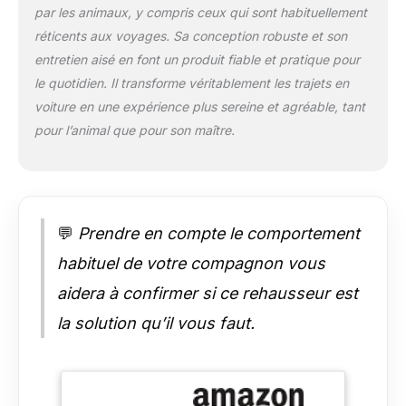
Matériau confortable
par les animaux, y compris ceux qui sont habituellement
: la surface du siège
réticents aux voyages. Sa conception robuste et son
rehausseur pour
entretien aisé en font un produit fiable et pratique pour
chien est en tissu
le quotidien. Il transforme véritablement les trajets en
peluche court ultra
doux, l'intérieur est
voiture en une expérience plus sereine et agréable, tant
rempli d'éponge
pour l’animal que pour son maître.
haute densité, ce qui
peut réduire
efficacement l'impact
des chocs de la route
et apporter à votre
💬
Prendre en compte le comportement
chien un voyage
confortable.
habituel de votre compagnon vous
Utilisation
aidera à confirmer si ce rehausseur est
multifonctionnelle :
avec des sacs de
la solution qu’il vous faut.
rangement sur les
deux côtés, vous
pouvez placer des
jouets pour animaux