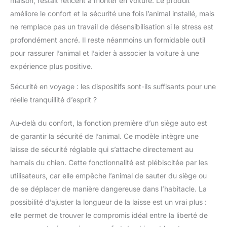
maison, restait réticent à monter en voiture. Le produit
la maison, à l'extérieur
améliore le confort et la sécurité une fois l’animal installé, mais
ou dans la tente.
ne remplace pas un travail de désensibilisation si le stress est
Amovible et lavable : ce
siège rehausseur de
profondément ancré. Il reste néanmoins un formidable outil
voiture pour chien est
pour rassurer l’animal et l’aider à associer la voiture à une
entièrement amovible
expérience plus positive.
et lavable, il suffit
d'ouvrir la fermeture
Sécurité en voyage : les dispositifs sont-ils suffisants pour une
éclair inférieure pour
réelle tranquillité d’esprit ?
sortir l'éponge et de
mettre la housse en
tissu dans la machine à
Au-delà du confort, la fonction première d’un siège auto est
laver pour le nettoyage.
de garantir la sécurité de l’animal. Ce modèle intègre une
laisse de sécurité réglable qui s’attache directement au
harnais du chien. Cette fonctionnalité est plébiscitée par les
utilisateurs, car elle empêche l’animal de sauter du siège ou
de se déplacer de manière dangereuse dans l’habitacle. La
possibilité d’ajuster la longueur de la laisse est un vrai plus :
elle permet de trouver le compromis idéal entre la liberté de