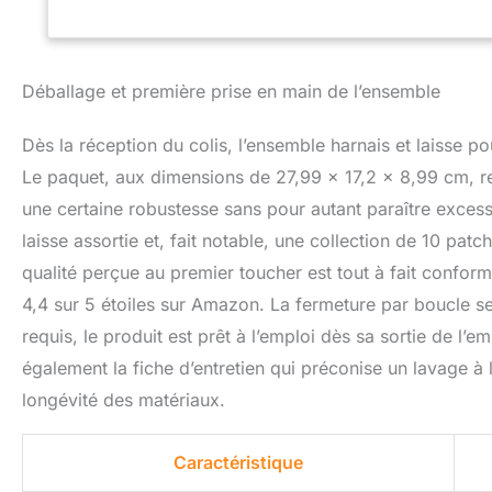
chien, ou pour aff
la tension, facile
dispose de deux bo
il peut être facile
Déballage et première prise en main de l’ensemble
s'adapter au corps
harnais est ferme
Dès la réception du colis, l’ensemble harnais et laisse p
Walk est réfléchis
chien, en particul
Le paquet, aux dimensions de 27,99 x 17,2 x 8,99 cm, 
votre chien marche
une certaine robustesse sans pour autant paraître excessif
facilement et pou
laisse assortie et, fait notable, une collection de 10 pa
pour un usage qu
fabriqué en matér
qualité perçue au premier toucher est tout à fait confor
et le design léger
4,4 sur 5 étoiles sur Amazon. La fermeture par boucle s
enfilé. Les poign
votre chien. Comme
requis, le produit est prêt à l’emploi dès sa sortie de l’
mesurer le tour de
également la fiche d’entretien qui préconise un lavage à 
questions sur not
longévité des matériaux.
vous offrirons un
problèmes.
Caractéristique