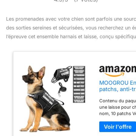
Les promenades avec votre chien sont parfois une source 
des sorties sereines et sécurisées, vous recherchez un é
l’épreuve cet ensemble harnais et laisse, conçu spécifi
MOOGROU Ensem
patchs, anti-
rembourrée do
Contenu du paquet
chiens de pet
une laisse pour c
nom, 10 patchs Vel
Not Pet », « In T
Soutien émotionne
carte et coller 4 