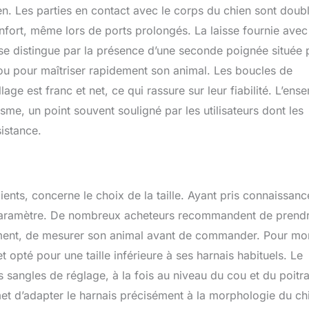
en. Les parties en contact avec le corps du chien sont doub
nfort, même lors de ports prolongés. La laisse fournie avec
e se distingue par la présence d’une seconde poignée située 
ou pour maîtriser rapidement son animal. Les boucles de
lage est franc et net, ce qui rassure sur leur fiabilité. L’ens
e, un point souvent souligné par les utilisateurs dont les
istance.
lients, concerne le choix de la taille. Ayant pris connaissan
ce paramètre. De nombreux acheteurs recommandent de prend
sûrement, de mesurer son animal avant de commander. Pour mo
et opté pour une taille inférieure à ses harnais habituels. Le
es sangles de réglage, à la fois au niveau du cou et du poitrai
met d’adapter le harnais précisément à la morphologie du ch