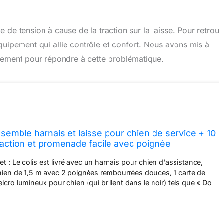
de tension à cause de la traction sur la laisse. Pour retro
quipement qui allie contrôle et confort. Nous avons mis à
quement pour répondre à cette problématique.
ble harnais et laisse pour chien de service + 10
traction et promenade facile avec poignée
uce pour le dressage/quotidien, convient aux
 : Le colis est livré avec un harnais pour chien d'assistance,
ite, moyenne
hien de 1,5 m avec 2 poignées rembourrées douces, 1 carte de
cro lumineux pour chien (qui brillent dans le noir) tels que « Do
raining », « SERVICE DOG IN TRAINING », « SERVICE DOG » et «
l ». Vous pouvez remplir les informations de votre chien sur la
patchs à la fois pour exprimer la personnalité, l'humeur de votre