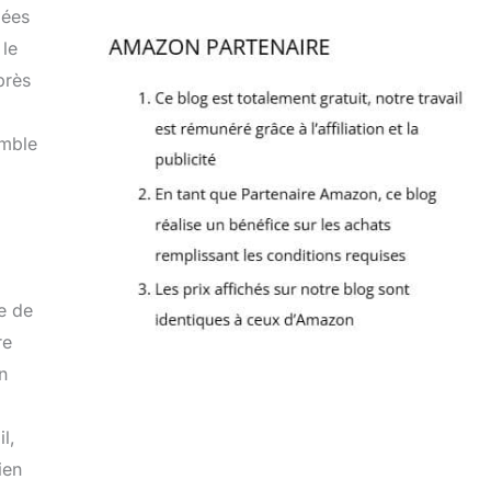
lées
 le
près
emble
ce de
re
n
l,
ien