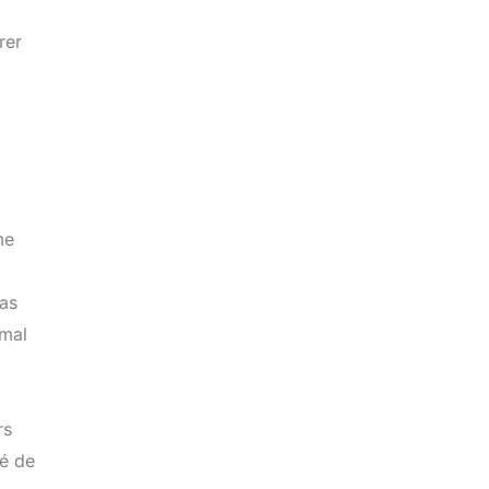
rer
me
pas
imal
rs
té de