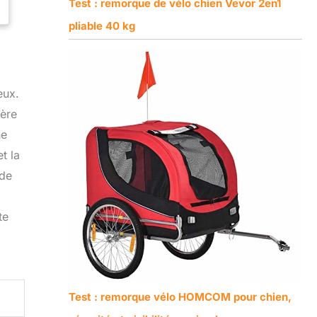
Test : remorque de vélo chien Vevor 2en1
pliable 40 kg
eux.
gère
ne
t la
 de
te
Test : remorque vélo HOMCOM pour chien,