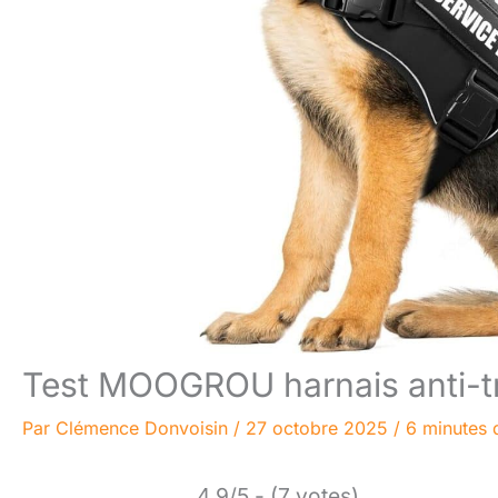
Test MOOGROU harnais anti-tr
Par
Clémence Donvoisin
/
27 octobre 2025
/
6 minutes 
4.9/5 - (7 votes)