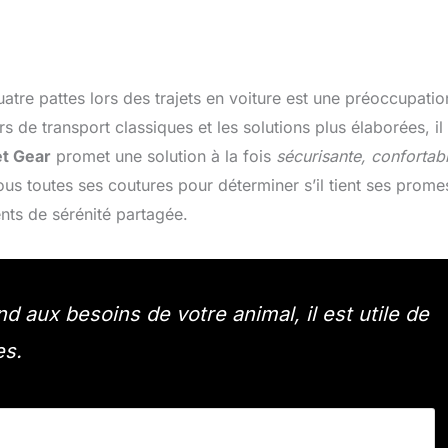
atre pattes lors des trajets en voiture est une préoccupatio
 de transport classiques et les solutions plus élaborées, il
et Gear
promet une solution à la fois
sécurisante, confortabl
us toutes ses coutures pour déterminer s’il tient ses prome
nts de sérénité partagée.
 aux besoins de votre animal, il est utile de
es.