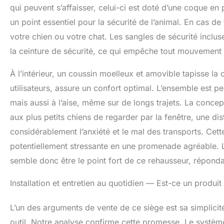
qui peuvent s’affaisser, celui-ci est doté d’une coque en p
un point essentiel pour la sécurité de l’animal. En cas d
votre chien ou votre chat. Les sangles de sécurité inclus
la ceinture de sécurité, ce qui empêche tout mouvement i
À l’intérieur, un coussin moelleux et amovible tapisse la
utilisateurs, assure un confort optimal. L’ensemble est 
mais aussi à l’aise, même sur de longs trajets. La concep
aux plus petits chiens de regarder par la fenêtre, une d
considérablement l’anxiété et le mal des transports. Cette
potentiellement stressante en une promenade agréable. L’é
semble donc être le point fort de ce rehausseur, réponda
Installation et entretien au quotidien — Est-ce un produit
L’un des arguments de vente de ce siège est sa simplici
outil. Notre analyse confirme cette promesse. Le système d’