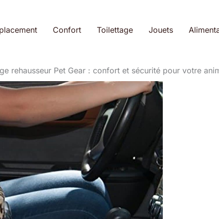
placement
Confort
Toilettage
Jouets
Alimenta
ège rehausseur Pet Gear : confort et sécurité pour votre ani