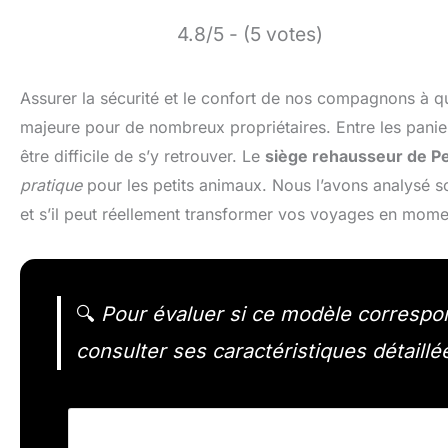
4.8/5 - (5 votes)
Assurer la sécurité et le confort de nos compagnons à qu
majeure pour de nombreux propriétaires. Entre les paniers
être difficile de s’y retrouver. Le
siège rehausseur de P
pratique
pour les petits animaux. Nous l’avons analysé so
et s’il peut réellement transformer vos voyages en mome
🔍
Pour évaluer si ce modèle correspond
consulter ses caractéristiques détaillé