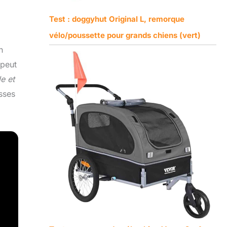
Test : doggyhut Original L, remorque
vélo/poussette pour grands chiens (vert)
n
 peut
e et
sses