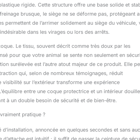
lastique rigide. Cette structure offre une base solide et sta
e freinage brusque, le siège ne se déforme pas, protégeant a
es permettent de l’arrimer solidement au siège du véhicule, 
ndésirable dans les virages ou lors des arrêts.
 coque. Le tissu, souvent décrit comme très doux par les
pensé pour que votre animal se sente non seulement en sécuri
tion surélevée est l’autre atout majeur de ce produit. Elle p
istraction qui, selon de nombreux témoignages, réduit
 visibilité sur l’extérieur transforme une expérience
quilibre entre une coque protectrice et un intérieur douille
nt à un double besoin de sécurité et de bien-être.
 vraiment pratique ?
té d’installation, annoncée en quelques secondes et sans au
attache est intuitif : il suffit de passer la ceinture de sécu