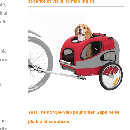
sécurité et visibilité maximales
ble,
insi
via
té,
ermet
t
Test : remorque vélo pour chien Sepnine M
cun
pliable et sécurisée
rité