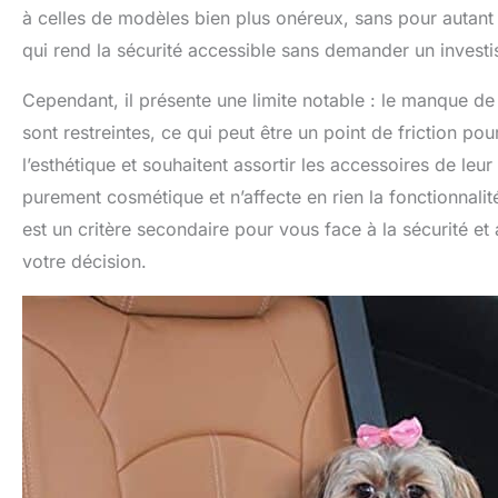
à celles de modèles bien plus onéreux, sans pour autant 
qui rend la sécurité accessible sans demander un investi
Cependant, il présente une limite notable : le manque de 
sont restreintes, ce qui peut être un point de friction p
l’esthétique et souhaitent assortir les accessoires de leur 
purement cosmétique et n’affecte en rien la fonctionnali
est un critère secondaire pour vous face à la sécurité et 
votre décision.