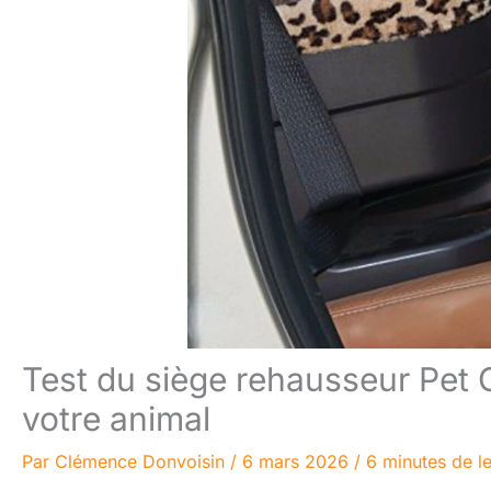
Test du siège rehausseur Pet G
votre animal
Par
Clémence Donvoisin
/
6 mars 2026
/
6 minutes de l