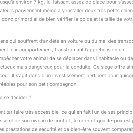
squ’à environ 7 kg, lui laissant assez de place pour s’asseo
ateurs parviennent même à y installer deux très petits chien
nc primordial de bien vérifier le poids et la taille de votr
ns qui souffrent d’anxiété en voiture ou du mal des transpo
ment leur comportement, transformant l’appréhension en
empêcher votre animal de se déplacer dans l’habitacle ou de
ctueux mais dangereux pour la conduite. Ce siège offre ain
uceur. Il s’agit donc d’un investissement pertinent pour quic
agréables pour son petit compagnon.
de se décider ?
 tarifaire très accessible, ce qui en fait l’un de ses princi
esse et de son niveau de confort, le rapport qualité-prix est 
e des prestations de sécurité et de bien-être souvent compara