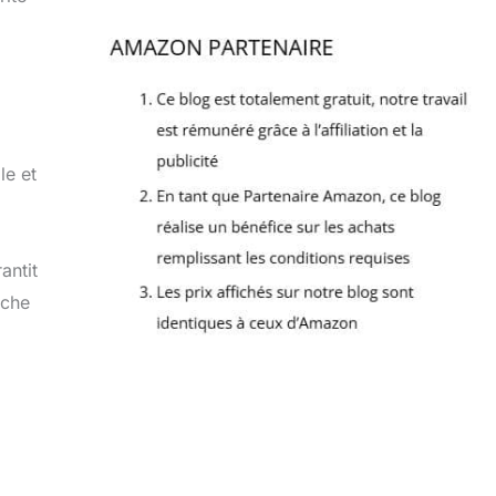
le et
antit
rche