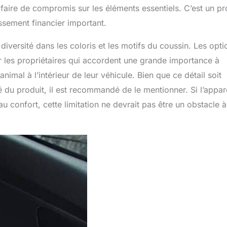
faire de compromis sur les éléments essentiels. C’est un pr
ssement financier important.
diversité dans les coloris et les motifs du coussin. Les opti
our les propriétaires qui accordent une grande importance à
animal à l’intérieur de leur véhicule. Bien que ce détail soit
té du produit, il est recommandé de le mentionner. Si l’appa
au confort, cette limitation ne devrait pas être un obstacle à