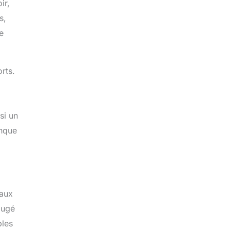
ir,
s,
e
rts.
si un
onque
paux
jugé
bles