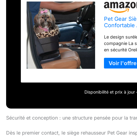
Pet Gear Si
Confortable 
incluses, s'
Le design surél
nécessaire,
compagnie La sa
en sécurité Ore
se fixe facileme
nettoyage facil
Disponibilité et prix à jou
Sécurité et conception : une structure pensée pour la tranq
Dès le premier contact, le siège rehausseur Pet Gear i