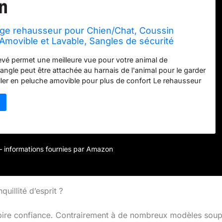
ège rehausseur pour Chien/Chat, Coussin
Amovible et Lavable, Sangles de sécurité
installe en Quelques Secondes, Aucun Outil
evé permet une meilleure vue pour votre animal de
 40,6 cm Chocolat/Jaguar
ngle peut être attachée au harnais de l'animal pour le garder
iller en peluche amovible pour plus de confort Le rehausseur
nt au siège de voiture, la housse et l'oreiller s'enlève pour un
e 40,6 x 30,5 x 17,8 cm (L
r – informations fournies par Amazon
uillité d’esprit ?
nspire confiance. Contrairement à de nombreux modèles soup