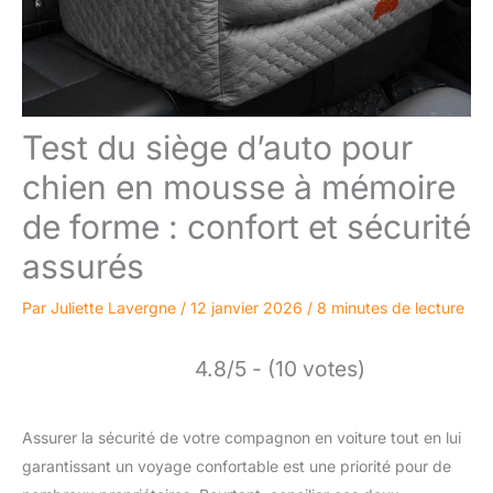
Test du siège d’auto pour
chien en mousse à mémoire
de forme : confort et sécurité
assurés
Par
Juliette Lavergne
/
12 janvier 2026
/
8 minutes de lecture
4.8/5 - (10 votes)
Assurer la sécurité de votre compagnon en voiture tout en lui
garantissant un voyage confortable est une priorité pour de