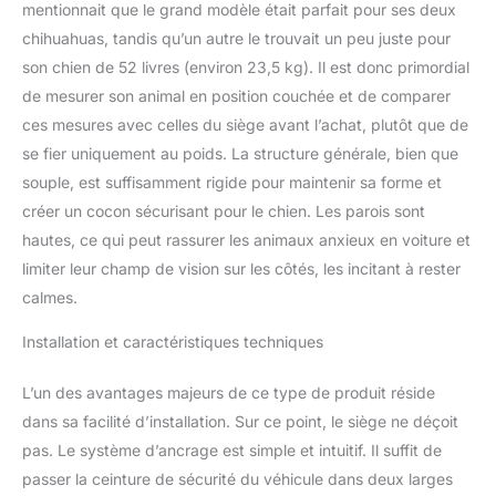
contrôlé. Taille parfaite
mentionnait que le grand modèle était parfait pour ses deux
pour les animaux de
chihuahuas, tandis qu’un autre le trouvait un peu juste pour
compagnie de grande et
son chien de 52 livres (environ 23,5 kg). Il est donc primordial
moyenne taille :
mesurant 76,2 cm (L) x
de mesurer son animal en position couchée et de comparer
51,8 cm (l) x 30,5 cm (H),
ces mesures avec celles du siège avant l’achat, plutôt que de
convient pour les
se fier uniquement au poids. La structure générale, bien que
animaux de compagnie
souple, est suffisamment rigide pour maintenir sa forme et
de taille grande/moyenne
de moins de 55 kg ou 2
créer un cocon sécurisant pour le chien. Les parois sont
petits chiens, idéal pour
hautes, ce qui peut rassurer les animaux anxieux en voiture et
les longs trajets en
limiter leur champ de vision sur les côtés, les incitant à rester
voiture ou les voyages.
calmes.
Polyvalent et facile à
utiliser : notre siège
Installation et caractéristiques techniques
rehausseur de voiture
pour animal de
L’un des avantages majeurs de ce type de produit réside
compagnie peut être
facilement installé sur le
dans sa facilité d’installation. Sur ce point, le siège ne déçoit
siège avant ou arrière de
pas. Le système d’ancrage est simple et intuitif. Il suffit de
la plupart des voitures,
passer la ceinture de sécurité du véhicule dans deux larges
véhicules et SUV. Léger,