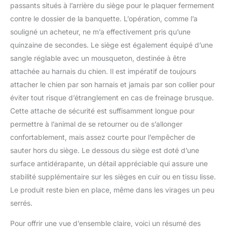
passants situés à l’arrière du siège pour le plaquer fermement
portable, facile à installer
et détachable, peut non
contre le dossier de la banquette. L’opération, comme l’a
seulement être utilisé
souligné un acheteur, ne m’a effectivement pris qu’une
dans la voiture, mais
quinzaine de secondes. Le siège est également équipé d’une
aussi à la maison, en
sangle réglable avec un mousqueton, destinée à être
plein air, tente lorsqu'il
attachée au harnais du chien. Il est impératif de toujours
est utilisé comme lit pour
chien. Rangement
attacher le chien par son harnais et jamais par son collier pour
pratique : deux poches
éviter tout risque d’étranglement en cas de freinage brusque.
de rangement sur le côté
Cette attache de sécurité est suffisamment longue pour
de ce siège de sécurité
permettre à l’animal de se retourner ou de s’allonger
pour chien offrent un
endroit pratique pour
confortablement, mais assez courte pour l’empêcher de
ranger des collations
sauter hors du siège. Le dessous du siège est doté d’une
pour chien et des
surface antidérapante, un détail appréciable qui assure une
croquettes pour chiot,
stabilité supplémentaire sur les sièges en cuir ou en tissu lisse.
entre autres. Les poches
gardent votre voiture
Le produit reste bien en place, même dans les virages un peu
organisée et bien rangée.
serrés.
Facile à nettoyer : garder
nos sièges de voiture
Pour offrir une vue d’ensemble claire, voici un résumé des