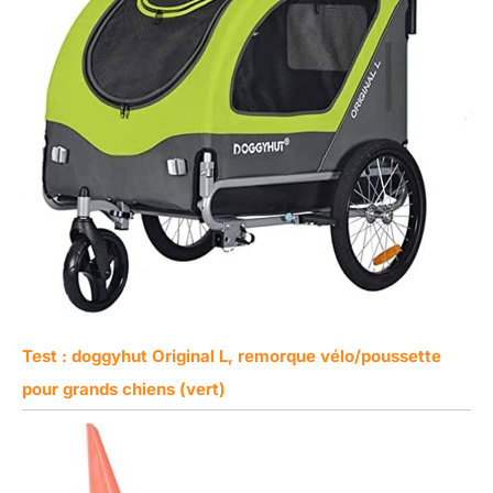
Test : doggyhut Original L, remorque vélo/poussette
pour grands chiens (vert)