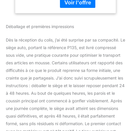
meilleure vue à l'extérieur
de voyage amovible
de la fenêtre et pour
et lavable avec
soulager son anxiété
coussin épais
pendant les trajets en
Déballage et premières impressions
voiture. La laisse réglable
(avec mousqueton)
Dès la réception du colis, j’ai été surprise par sa compacité. Le
garantit que votre chiot
reste en place, offrant un
siège auto, portant la référence P135, est livré compressé
espace confortable et
sous vide, une pratique courante pour optimiser le transport
sûr pour lui pendant que
des articles en mousse. Certains utilisateurs ont rapporté des
vous vous concentrez
difficultés à ce que le produit reprenne sa forme initiale, une
sur la conduite. 💖
crainte que je partageais. J’ai donc suivi scrupuleusement les
Remarque : le siège de
voiture rehausseur en
instructions : déballer le siège et le laisser reposer pendant 24
mousse à mémoire de
à 48 heures. Au bout de quelques heures, les parois et le
forme pour chien est un
coussin principal ont commencé à gonfler visiblement. Après
colis compressé, après
une journée complète, le siège avait atteint ses dimensions
une longue période de
transport, après
quasi définitives, et après 48 heures, il était parfaitement
réception du colis,
formé, sans plis résiduels ni déformation. Le premier contact
laissez-le pendant 24 à