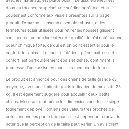
avec les matériaux est plutôt positif. Le tissu extérieur est
48 heures pour restaurer
doux au toucher, rappelant une suédine agréable, et la
sa forme. Confort en
mousse à mémoire de
couleur est conforme aux visuels présentés sur la page
forme : notre tissu de lit
produit d’Amazon. L’ensemble semble robuste, et les
de voiture pour chien est
fermetures éclair utilisées pour retirer les housses glissent
fabriqué en velours de
sans accroc, un bon indicateur de qualité. Je n’ai noté aucune
haute qualité, respirant,
doux au toucher offrant
odeur chimique forte, ce qui est un point essentiel pour le
une zone de couchage
confort de l’animal. Le coussin intérieur, pièce maîtresse du
douce et confortable
confort, est particulièrement épais et dense, confirmant la
pour les chiens. Rempli
promesse d’une assise en mousse à mémoire de forme.
d'éponge en mousse à
haut rebond qui offre un
Le produit est annoncé pour des chiens de taille grande ou
confort et un soutien
moyenne, avec une limite de poids indicative de moins de 25
ultimes à votre ami à
fourrure pendant les
kg. Il est également suggéré pour accueillir deux petits
trajets en voiture. Le
chiens. Mesurant moi-même les dimensions une fois le siège
traversin en mousse
totalement déployé, j’obtiens des valeurs très proches de
ferme autour du bord
celles annoncées par le fabricant. Il est cependant crucial de
maintient les chiens dans
un endroit sûr et
noter que la perception de la taille peut varier. Un avis client