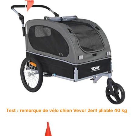
Test : remorque de vélo chien Vevor 2en1 pliable 40 kg