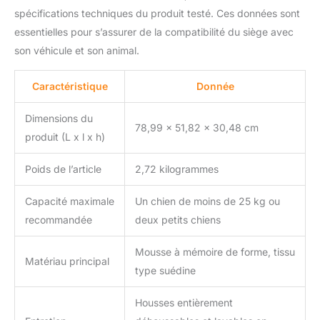
propres est simple.
spécifications techniques du produit testé. Ces données sont
Utilisez un aspirateur
essentielles pour s’assurer de la compatibilité du siège avec
pour enlever les poils
son véhicule et son animal.
d'animaux ou la
poussière, et retirez
facilement l'éponge en
Caractéristique
Donnée
ouvrant la housse pour
le laver. Veuillez noter
Dimensions du
que la mousse intérieure
78,99 x 51,82 x 30,48 cm
produit (L x l x h)
n'est pas lavable.
Poids de l’article
2,72 kilogrammes
Capacité maximale
Un chien de moins de 25 kg ou
recommandée
deux petits chiens
Mousse à mémoire de forme, tissu
Matériau principal
type suédine
Housses entièrement