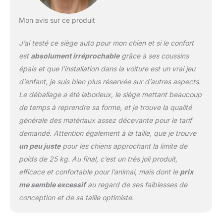
une longue période de
transport, après
Mon avis sur ce produit
réception du colis,
laissez-le pendant 24 à
J’ai testé ce siège auto pour mon chien et si le confort
48 heures pour restaurer
sa forme. Confort en
est
absolument irréprochable
grâce à ses coussins
mousse à mémoire de
épais et que l’installation dans la voiture est un vrai jeu
forme : notre tissu de lit
d’enfant, je suis bien plus réservée sur d’autres aspects.
de voiture pour chien est
Le déballage a été laborieux, le siège mettant beaucoup
fabriqué en velours de
haute qualité, respirant,
de temps à reprendre sa forme, et je trouve la qualité
doux au toucher offrant
générale des matériaux assez décevante pour le tarif
une zone de couchage
demandé. Attention également à la taille, que je trouve
douce et confortable
un peu juste
pour les chiens approchant la limite de
pour les chiens. Rempli
d'éponge en mousse à
poids de 25 kg. Au final, c’est un très joli produit,
haut rebond qui offre un
efficace et confortable pour l’animal, mais dont le
prix
confort et un soutien
me semble excessif
au regard de ses faiblesses de
ultimes à votre ami à
conception et de sa taille optimiste.
fourrure pendant les
trajets en voiture. Le
traversin en mousse