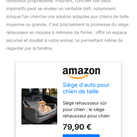
nombreux propriétaires. Pourtant, concilier ces deux
impératifs peut se révéler un véritable défi, notamment
lorsque l’on cherche une solution adaptée aux chiens de taille
moyenne ou grande. C’est précisément la promesse du siège
rehausseur en mousse à mémoire de forme : offrir un espace
sécurisé et douillet à votre animal, lui permettant même de
regarder par la fenêtre.
Siège d'auto pour
chien de taille
grande/moyenne –
Siège rehausseur sûr
Siège rehausseur
pour chien : le siège
en mousse à
rehausseur pour chien
mémoire de forme
EUHAMS élève votre ami
pour chiens de
79,90 €
à fourrure à la hauteur
moins de 25 kg ou
parfaite pour une
2 petits chiens – Lit