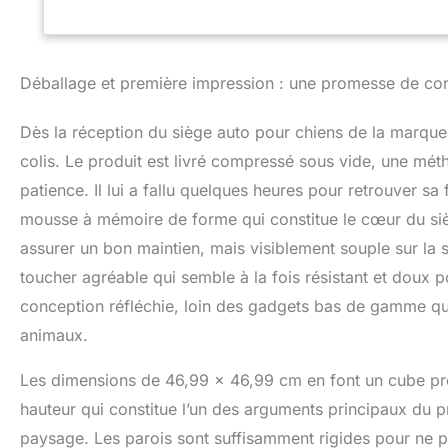
visibilité : le de
compagnie d'avoir
son anxiété pendan
peut être attaché
Déballage et première impression : une promesse de con
intérieure du sièg
du paysage à l'ex
Dès la réception du siège auto pour chiens de la marqu
chien est un acce
Confortable et sé
colis. Le produit est livré compressé sous vide, une mét
tissu respirant d
patience. Il lui a fallu quelques heures pour retrouver sa 
beaucoup d'espace 
mousse à mémoire de forme qui constitue le cœur du sièg
construction en m
confortable pour 
assurer un bon maintien, mais visiblement souple sur la 
fond antidérapant 
toucher agréable qui semble à la fois résistant et doux 
siège restent bie
Utilisation multi
conception réfléchie, loin des gadgets bas de gamme que
pour une utilisati
animaux.
à l'extérieur, dan
poches latérales 
Les dimensions de 46,99 x 46,99 cm en font un cube pre
pour ranger des c
hauteur qui constitue l’un des arguments principaux du pro
éléments essentiel
pour chien dispos
paysage. Les parois sont suffisamment rigides pour ne pas