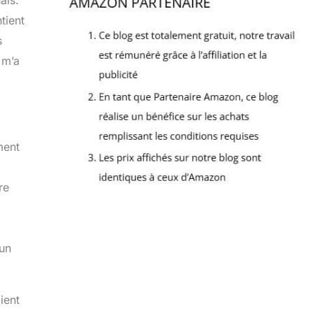
ais.
tient
s
 m’a
ment
re
 un
ient