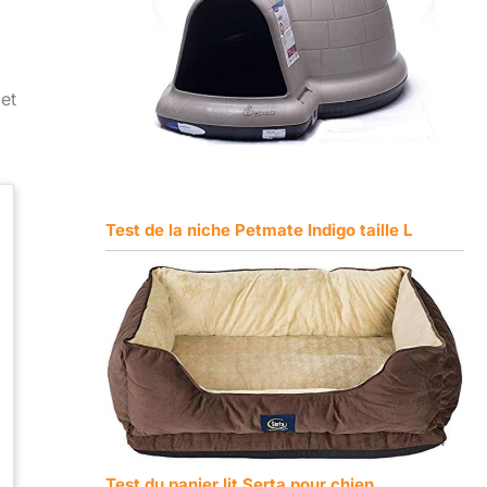
et
Test de la niche Petmate Indigo taille L
Test du panier lit Serta pour chien