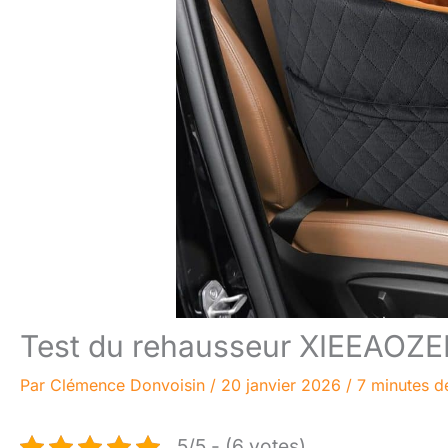
Test du rehausseur XIEEAOZEE 
Par
Clémence Donvoisin
/
20 janvier 2026
/
7 minutes d
5/5 - (6 votes)