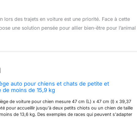
 lors des trajets en voiture est une priorité. Face à cette
se une solution pensée pour allier bien-être pour l’animal 
ge auto pour chiens et chats de petite et
e de moins de 15,9 kg
iège de voiture pour chien mesure 47 cm (L) x 47 cm (l) x 39,37
pté pour accueillir jusqu'à deux petits chiots ou un chien de taille
oins de 13,6 kg. Des exemples de races qui peuvent s'adapter
ncluent les Yorkshire Terriers, les Chihuahuas, les Poméraniens,
ih Tzus, les chats, les chiots, etc. Veuillez vous référer à l'image
étails spécifiques de la taille Design surélevé pour une meilleure