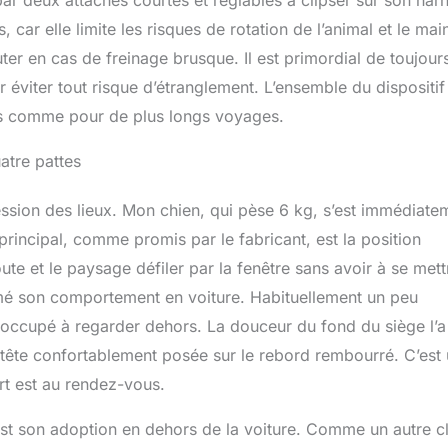
 par deux attaches courtes et réglables à clipser sur son harn
, car elle limite les risques de rotation de l’animal et le main
ter en cas de freinage brusque. Il est primordial de toujour
r éviter tout risque d’étranglement. L’ensemble du dispositif
ens comme pour de plus longs voyages.
atre pattes
ssion des lieux. Mon chien, qui pèse 6 kg, s’est immédiate
t principal, comme promis par le fabricant, est la position
oute et le paysage défiler par la fenêtre sans avoir à se mett
rmé son comportement en voiture. Habituellement un peu
 occupé à regarder dehors. La douceur du fond du siège l’a
sa tête confortablement posée sur le rebord rembourré. C’est
ort est au rendez-vous.
 est son adoption en dehors de la voiture. Comme un autre cl