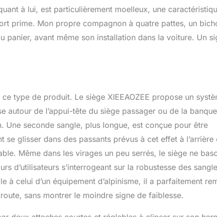
rant que le siège de votre animal de compagnie reste frais et
quant à lui, est particulièrement moelleux, une caractéristiq
que voyage
confort prime. Mon propre compagnon à quatre pattes, un bich
u panier, avant même son installation dans la voiture. Un s
pour ce type de produit. Le siège XIEEAOZEE propose un syst
se autour de l’appui-tête du siège passager ou de la banque
on. Une seconde sangle, plus longue, est conçue pour être
nt se glisser dans des passants prévus à cet effet à l’arrière
able. Même dans les virages un peu serrés, le siège ne bas
urs d’utilisateurs s’interrogeant sur la robustesse des sangle
 à celui d’un équipement d’alpinisme, il a parfaitement rem
toroute, sans montrer le moindre signe de faiblesse.