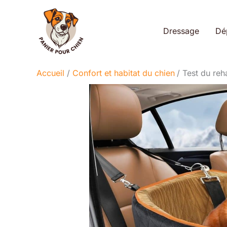
Aller
au
Dressage
Dé
contenu
Accueil
Confort et habitat du chien
Test du reh