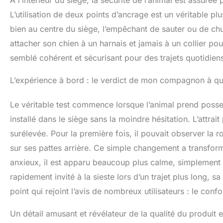
À l’intérieur du siège, la sécurité de l’animal est assurée
L’utilisation de deux points d’ancrage est un véritable plus
bien au centre du siège, l’empêchant de sauter ou de chu
attacher son chien à un harnais et jamais à un collier pou
semblé cohérent et sécurisant pour des trajets quotidi
L’expérience à bord : le verdict de mon compagnon à qu
Le véritable test commence lorsque l’animal prend posse
installé dans le siège sans la moindre hésitation. L’attrai
surélevée. Pour la première fois, il pouvait observer la r
sur ses pattes arrière. Ce simple changement a transfo
anxieux, il est apparu beaucoup plus calme, simplement
rapidement invité à la sieste lors d’un trajet plus long, 
point qui rejoint l’avis de nombreux utilisateurs : le conf
Un détail amusant et révélateur de la qualité du produit