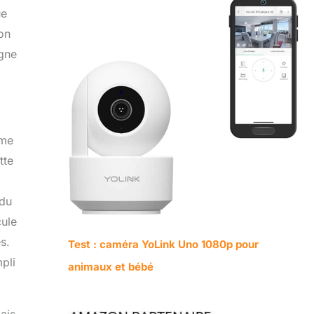
ue
on
igne
ème
tte
 du
cule
s.
Test : caméra YoLink Uno 1080p pour
pli
animaux et bébé