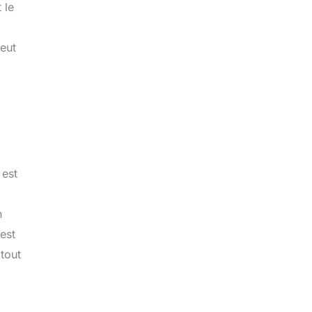
 le
peut
 est
.
n
est
 tout