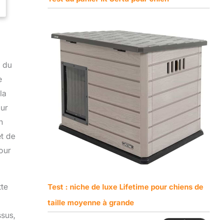
é du
e
la
our
n
et de
our
tte
Test : niche de luxe Lifetime pour chiens de
taille moyenne à grande
ssus,