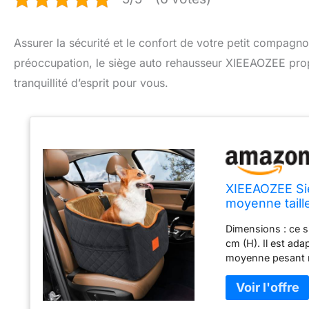
Assurer la sécurité et le confort de votre petit compagnon
préoccupation, le siège auto rehausseur XIEEAOZEE propo
tranquillité d’esprit pour vous.
XIEEAOZEE Siè
moyenne taill
Dimensions : ce s
cm (H). Il est ada
moyenne pesant m
à ce siège auto i
les teckels, les Sh
fournie pour les d