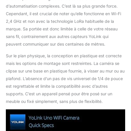
d’automatisation complexes. C’est là sa plus grande force.
Cependant, il est crucial de noter qu’elle fonctionne en Wi-Fi
2,4 GHz et non avec la technologie LoRa habituelle de la
marque. Sa portée est donc limitée à celle de votre réseau
sans fil, contrairement aux autres capteurs YoLink qui
peuvent communiquer sur des centaines de mètres.
Sur le plan physique, la conception en plastique est correcte
mais les options de montage sont restreintes. La caméra se
clipse sur une base en plastique fournie, à visser au mur ou au
plafond. L’absence d’un pas de vis universel de 1/4 de pouce
est regrettable et limite la compatibilité avec d’autres
supports. C’est un appareil pensé pour être posé sur un
meuble ou fixé simplement, sans plus de flexibilité.