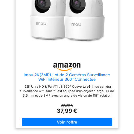
appareils YoLink
caméra intérieur n'a pas besoin
distance pour les calmer, même
de câble réseau, mais elle a
quand vous n'êtes pas là.
besoin d'un câble
【Stockage flexible et sans
d'alimentation. Assurez une
frais cachés 】 Choisissez
distance de 3m entre la caméra
entre le stockage local sur carte
et le routeur lors de l'appairage
Micro SD (jusqu'à 128 Go) ou le
du réseau pour la stabilité de la
service Cloud sécurisé. Cette
connexion réseau. Vous pouvez
2K Camera Interieur vous offre
télécharger les Instructions de
la liberté de sauvegarder vos
Configuration du WiFi en
vidéos localement sans
Français sur Ressources sur la
abonnement mensuel
Sécurité et les Produits au
obligatoire. 【Installation rapide
milieu de la page de détails du
et WiFi stable 】 Configurez
produit. 【Stockage Flexible】
votre Camera Surveillance
Vous pouvez enregistrer sur une
Interieur wifi en quelques
carte SD jusqu'à 512 Go (non
minutes via l'application.
Imou 2K(3MP) Lot de 2 Caméras Surveillance
fournie) ou sur Imou Cloud
Compatible avec les réseaux
WiFi Intérieur 360° Connectée
(essai gratuit de 30 jours avec
2,4 GHz standard pour une
une période d'enregistrement
portée maximale à travers les
【2K Ultra HD & Pan/Tilt & 360° Couverture】Imou caméra
de 7 jours) pour vous assurer
murs, elle assure une connexion
surveillance wifi sans fil est équipée d'un objectif large HD de
de pouvoir lire vos vidéos à tout
fluide et stable pour un flux
3.6 mm et de 3MP avec un angle de vision de 118°, rotation
moment. L'emplacement pour
vidéo sans latence. 【Protection
horizontale de 355° et verticale de 80°, aucune zone de
carte SD se trouve sous
bébé avec vision nocturne 】
couverture d'angle mort. La caméra surveillance infrarouge
39,99 €
l'objectif, le stockage sur carte
Utilisez-la comme moniteur
peut fournir une distance de vision nocturne de 10 m et peut
37,99 €
SD est gratuit et vous pouvez
bébé haute performance. La
enregistrer une vidéo panoramique en temps réel Ultra HD 2K,
choisir de renouveler ou non
vision nocturne infrarouge
même dans une nuit noire. (La caméra wifi ne prend en charge
votre service Imou Cloud à la fin
avancée de cette 2K Camera
que le WiFi 2.4G) 【Détection Humaine AI et Alarmes】Imou
de votre essai. 【Détection
Interieur permet de surveiller le
caméra de surveillance intérieur sans fil peut marquer des
Humaine AI et Alarmes】Imou
sommeil de votre enfant dans
zones spécifiques, suivre et enregistrer automatiquement
caméra de surveillance intérieur
l'obscurité totale avec une