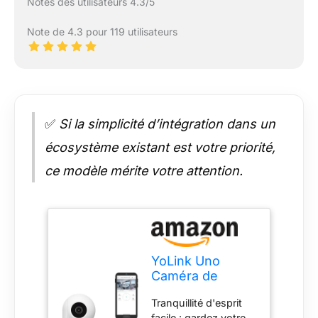
Notes des utilisateurs 4.3/5
Note de 4.3 pour 119 utilisateurs
✅
Si la simplicité d’intégration dans un
écosystème existant est votre priorité,
ce modèle mérite votre attention.
YoLink Uno
Caméra de
sécurité
Tranquillité d'esprit
d'intérieur sans
facile : gardez votre