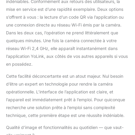
utilisant la fonction
indéniables. Conformément aux retours des utilisateurs, la
audio bidirectionnelle et
mise en service est d’une rapidité exemplaire. Deux options
dissuadez les intrus
s’offrent à vous : la lecture d’un code QR via l’application ou
avec la sirène intégrée.
une connexion directe au réseau Wi-Fi émis par la caméra.
Options de stockage
polyvalentes : stockez
Dans les deux cas, l’opération ne prend littéralement que
vos séquences en
quelques minutes. Une fois la caméra connectée à votre
toute sécurité en
réseau Wi-Fi 2,4 GHz, elle apparaît instantanément dans
utilisant le stockage de
l’application YoLink, aux côtés de vos autres appareils si vous
carte SD à 360 degrés,
en possédez.
vous assurant de ne
jamais manquer un
Cette facilité déconcertante est un atout majeur. Nul besoin
moment. Détection et
automatisation
d’être un expert en technologie pour rendre la caméra
avancées : profitez de
opérationnelle. L’interface de l’application est claire, et
la détection de
l’appareil est immédiatement prêt à l’emploi. Pour quiconque
mouvement, de la
recherche une solution prête à l’emploi sans complexité
détection humaine et
des enregistrements
technique, cette première étape est une réussite indéniable.
d'alarme, et profitez de
Qualité d’image et fonctionnalités au quotidien — que vaut-
la commodité de la
fonctionnalité