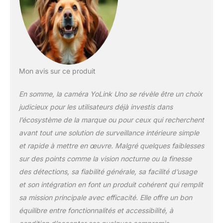
et dissuadez les
intrus avec la sirène
intégrée. Options de
stockage
polyvalentes :
stockez vos
séquences en toute
Mon avis sur ce produit
sécurité en utilisant le
stockage de carte SD
En somme, la caméra YoLink Uno se révèle être un choix
à 360 degrés, vous
judicieux pour les utilisateurs déjà investis dans
assurant de ne
l’écosystème de la marque ou pour ceux qui recherchent
jamais manquer un
moment. Détection et
avant tout une solution de surveillance intérieure simple
automatisation
et rapide à mettre en œuvre. Malgré quelques faiblesses
avancées : profitez
sur des points comme la vision nocturne ou la finesse
de la détection de
des détections, sa fiabilité générale, sa facilité d’usage
mouvement, de la
et son intégration en font un produit cohérent qui remplit
détection humaine et
des enregistrements
sa mission principale avec efficacité. Elle offre un bon
d'alarme, et profitez
équilibre entre fonctionnalités et accessibilité, à
de la commodité de