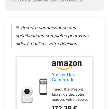
condition d’accepter ses quelques compromis.
la fonctionnalité
d'instantané et de la
compatibilité avec les
appareils YoLink
💬
Prendre connaissance des
spécifications complètes peut vous
aider à finaliser votre décision.
YoLink Uno
Caméra de
sécurité
Tranquillité d'esprit
d'intérieur sans
facile : gardez votre
Fil WiFi 2,4 GHz
maison, votre bébé et
pour bébé et
vos animaux de
Animal
172,38 €