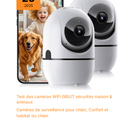
longtemps après la réception
de votre commande.
2025
Test des caméras WiFi GBIUT sécurités maison &
animaux
Caméras de surveillance pour chien
,
Confort et
habitat du chien