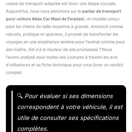
caisse de transport adaptée est donc une étape cruciale.
Aujourd’hui, nous nous penchons sur le
panier de transport
pour voiture Atlas Car Maxi de Ferplast
, un modèle conçu
pour les chiens de taille moyenne à grande. Annoncé comme
robuste, pratique et spacieux, il promet de transformer les
voyages en une expérience sereine pour l’animal comme pour
son maître.
Est-il à la hauteur de ses promesses ?
Nous
l’avons analysé sous toutes ses coutures à travers les avis
d’utilisateurs et sa fiche technique pour vous livrer un verdict
complet.
🔍
Pour évaluer si ses dimensions
correspondent à votre véhicule, il est
utile de consulter ses spécifications
complètes.