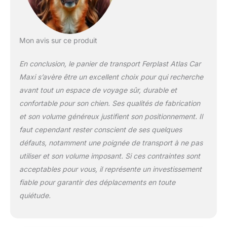
protection maximale,
tandis que la porte
coulissante, avec
verrouillage de
Mon avis sur ce produit
sécurité, empêche les
ouvertures
En conclusion, le panier de transport Ferplast Atlas Car
accidentelles. De
Maxi s’avère être un excellent choix pour qui recherche
plus, sa conception
assure la stabilité à
avant tout un espace de voyage sûr, durable et
l'intérieur du coffre.
confortable pour son chien. Ses qualités de fabrication
VOYAGE FRAIS ET
et son volume généreux justifient son positionnement. Il
SANS STRESS : Les
faut cependant rester conscient de ses quelques
grandes fentes
d'aération favorisent
défauts, notamment une poignée de transport à ne pas
une circulation d'air
utiliser et son volume imposant. Si ces contraintes sont
constante,
acceptables pour vous, il représente un investissement
garantissant à votre
fiable pour garantir des déplacements en toute
chien un
environnement frais,
quiétude.
bien ventilé et
confortable tout au
long du voyage.