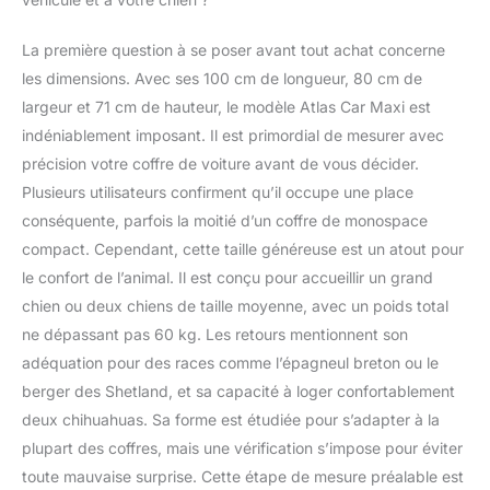
chaque voyage devient
plus facile et plus
La première question à se poser avant tout achat concerne
paisible, tant pour vous
que pour votre fidèle
les dimensions. Avec ses 100 cm de longueur, 80 cm de
ami. PROTECTION
largeur et 71 cm de hauteur, le modèle Atlas Car Maxi est
MAXIMALE, ZÉRO
indéniablement imposant. Il est primordial de mesurer avec
SOUCI: Sa structure
précision votre coffre de voiture avant de vous décider.
robuste assure une
protection maximale,
Plusieurs utilisateurs confirment qu’il occupe une place
tandis que la porte
conséquente, parfois la moitié d’un coffre de monospace
coulissante, avec
compact. Cependant, cette taille généreuse est un atout pour
verrouillage de sécurité,
le confort de l’animal. Il est conçu pour accueillir un grand
empêche les
ouvertures
chien ou deux chiens de taille moyenne, avec un poids total
accidentelles. De plus,
ne dépassant pas 60 kg. Les retours mentionnent son
sa conception assure
adéquation pour des races comme l’épagneul breton ou le
la stabilité à l'intérieur
berger des Shetland, et sa capacité à loger confortablement
du coffre. VOYAGE
FRAIS ET SANS
deux chihuahuas. Sa forme est étudiée pour s’adapter à la
STRESS : Les grandes
plupart des coffres, mais une vérification s’impose pour éviter
fentes d'aération
toute mauvaise surprise. Cette étape de mesure préalable est
favorisent une