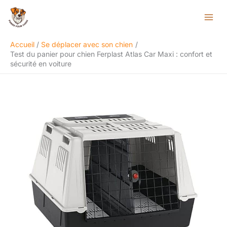
Aller
Rechercher
au
contenu
Accueil
Se déplacer avec son chien
Test du panier pour chien Ferplast Atlas Car Maxi : confort et
sécurité en voiture