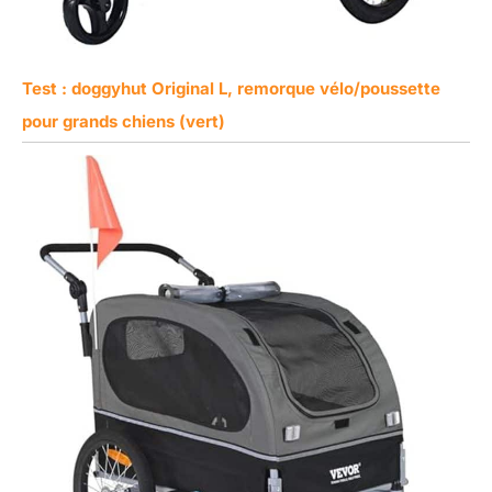
Test : doggyhut Original L, remorque vélo/poussette
pour grands chiens (vert)