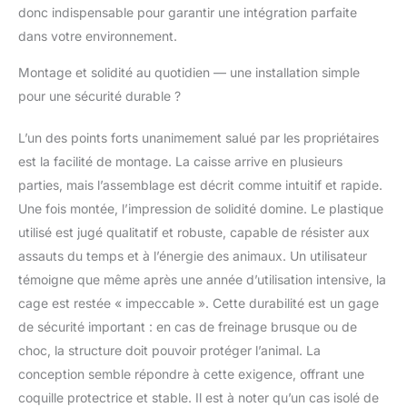
donc indispensable pour garantir une intégration parfaite
circulation d'air
dans votre environnement.
constante,
garantissant à votre
Montage et solidité au quotidien — une installation simple
chien un
environnement frais,
pour une sécurité durable ?
bien ventilé et
confortable tout au
L’un des points forts unanimement salué par les propriétaires
long du voyage.
est la facilité de montage. La caisse arrive en plusieurs
NETTOYAGE RAPIDE:
parties, mais l’assemblage est décrit comme intuitif et rapide.
La caisse transpot
chien Atlas Car peut
Une fois montée, l’impression de solidité domine. Le plastique
être facilement nettoyé
utilisé est jugé qualitatif et robuste, capable de résister aux
avec un chiffon
assauts du temps et à l’énergie des animaux. Un utilisateur
humide. Ainsi, il sera
témoigne que même après une année d’utilisation intensive, la
toujours prêt pour
cage est restée « impeccable ». Cette durabilité est un gage
votre prochaine
aventure!
de sécurité important : en cas de freinage brusque ou de
DIMENSIONS: 100 x 80
choc, la structure doit pouvoir protéger l’animal. La
xh 71 cm. Charge max
conception semble répondre à cette exigence, offrant une
60 kg Avant d'acheter,
coquille protectrice et stable. Il est à noter qu’un cas isolé de
mesurez la hauteur et