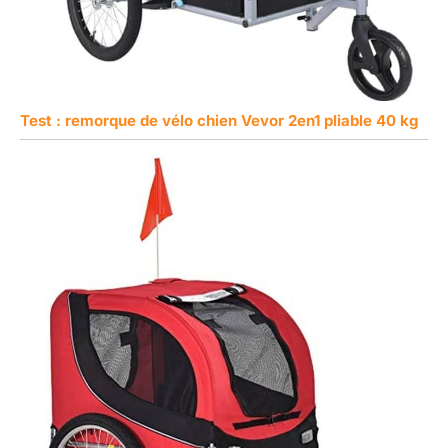
Test : remorque de vélo chien Vevor 2en1 pliable 40 kg