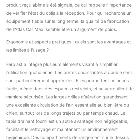
la longueur de votre
produit reçu abîmé a été signalé, ce qui rappelle l’importance
chien pour vous
de vérifier l’état du colis à la réception. Pour qui recherche un
assurer de choisir la
équipement fiable sur le long terme, la qualité de fabrication
taille la plus adaptée
de l’Atlas Car Maxi semble être un argument de poids.
pour garantir un
confort maximal.
Ergonomie et aspects pratiques : quels sont les avantages et
Vérifiez également que
les dimensions du
les limites à l’usage ?
porte-bagages sont
compatibles avec celles
Ferplast a intégré plusieurs éléments visant à simplifier
de votre coffre.
l’utilisation quotidienne. Les portes coulissantes à double sens
sont particulièrement appréciées. Elles permettent un accès
facile, même dans des espaces restreints, et se verrouillent de
manière sécurisée. Les larges grilles d’aération garantissent
une excellente circulation de l’air, essentielle au bien-être du
chien, surtout lors de longs trajets ou par temps chaud. Le
tapis drainant fourni est un autre avantage non négligeable,
facilitant le nettoyage et maintenant un environnement
hygiénique. Des compartiments de rangement sur le dessus