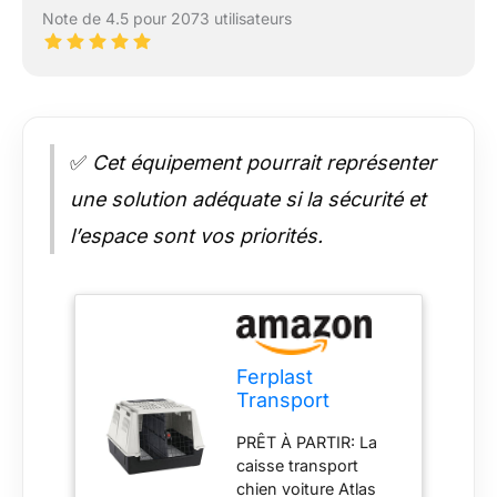
Note de 4.5 pour 2073 utilisateurs
✅
Cet équipement pourrait représenter
une solution adéquate si la sécurité et
l’espace sont vos priorités.
Ferplast
Transport
Chiens pour
PRÊT À PARTIR: La
Voiture ATLAS
caisse transport
CAR MAXI,
chien voiture Atlas
Grilles