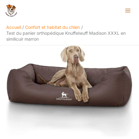
Aller
Rechercher
au
contenu
Accueil
Confort et habitat du chien
Test du panier orthopédique Knuffelwuff Madison XXXL en
similicuir marron