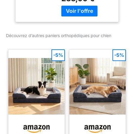
résistant aux griffures
Similicuir matelassé au
laser Entretien facile
Produit de marque de
haute qualité
Découvrez d’autres paniers orthopédiques pour chien
-5%
-5%