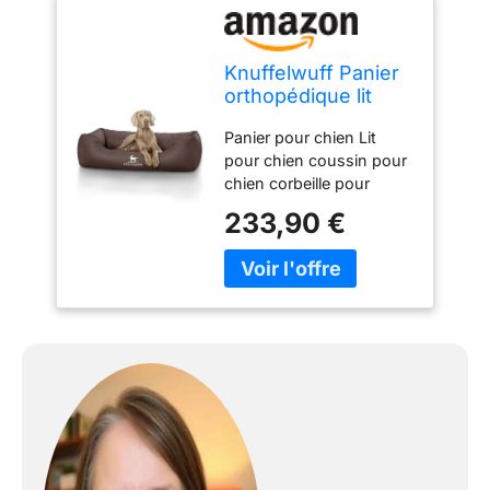
Knuffelwuff Panier
orthopédique lit
pour chien Madison
Panier pour chien Lit
en similicuir piqué
pour chien coussin pour
au laser Marron
chien corbeille pour
grande taille XXXL
chien Très robuste et
155cm x 105cm
233,90 €
résistant aux griffures
Similicuir matelassé au
laser Entretien facile
Produit de marque de
haute qualité