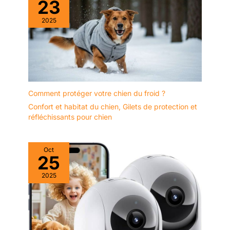
23
2025
Comment protéger votre chien du froid ?
Confort et habitat du chien
,
Gilets de protection et
réfléchissants pour chien
Oct
25
2025