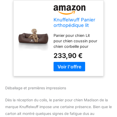
Knuffelwuff Panier
orthopédique lit
pour chien Madison
Panier pour chien Lit
en similicuir piqué
pour chien coussin pour
au laser Marron
chien corbeille pour
grande taille XXXL
chien Très robuste et
155cm x 105cm
233,90 €
résistant aux griffures
Similicuir matelassé au
laser Entretien facile
Produit de marque de
haute qualité
Déballage et premières impressions
Dès la réception du colis, le panier pour chien Madison de la
marque Knuffelwuff impose une certaine présence. Bien que le
carton ait montré quelques signes de fatigue dus au