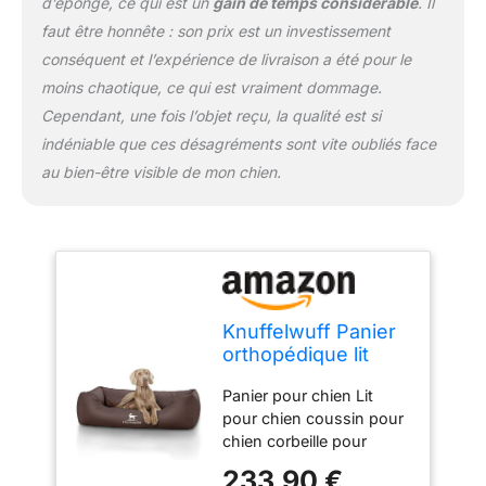
d’éponge, ce qui est un
gain de temps considérable
. Il
faut être honnête : son prix est un investissement
conséquent et l’expérience de livraison a été pour le
moins chaotique, ce qui est vraiment dommage.
Cependant, une fois l’objet reçu, la qualité est si
indéniable que ces désagréments sont vite oubliés face
au bien-être visible de mon chien.
Knuffelwuff Panier
orthopédique lit
pour chien Madison
Panier pour chien Lit
en similicuir piqué
pour chien coussin pour
au laser Marron
chien corbeille pour
grande taille XXXL
chien Très robuste et
155cm x 105cm
233,90 €