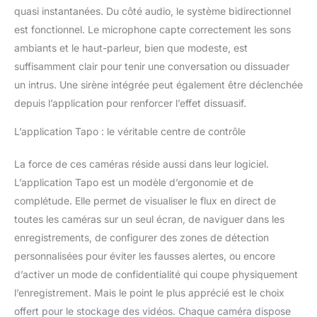
réconforter votre animal
quasi instantanées. Du côté audio, le système bidirectionnel
de compagnie partout
est fonctionnel. Le microphone capte correctement les sons
dans le monde. Gardez
votre famille en sécurité
ambiants et le haut-parleur, bien que modeste, est
avec des caméras pour
suffisamment clair pour tenir une conversation ou dissuader
la sécurité intérieure à la
un intrus. Une sirène intégrée peut également être déclenchée
maison contre les intrus.
depuis l’application pour renforcer l’effet dissuasif.
L’application Tapo : le véritable centre de contrôle
La force de ces caméras réside aussi dans leur logiciel.
L’application Tapo est un modèle d’ergonomie et de
complétude. Elle permet de visualiser le flux en direct de
toutes les caméras sur un seul écran, de naviguer dans les
enregistrements, de configurer des zones de détection
personnalisées pour éviter les fausses alertes, ou encore
d’activer un mode de confidentialité qui coupe physiquement
l’enregistrement. Mais le point le plus apprécié est le choix
offert pour le stockage des vidéos. Chaque caméra dispose