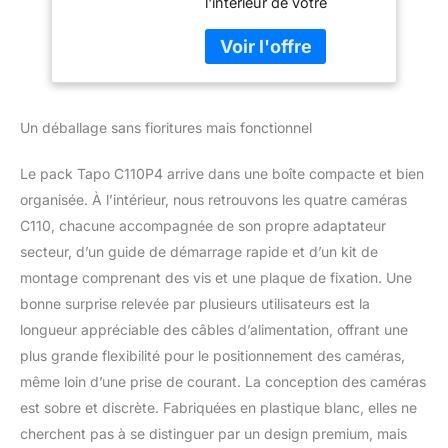
l'intérieur de votre
caméra pour Chien
maison avec une vidéo
avec détection de
HD 2K cristalline avec
Mouvement, sirène
cette caméra de sécurité
Audio
intérieure. Voyez
bidirectionnelle,
facilement ce que votre
Vision Nocturne,
Un déballage sans fioritures mais fonctionnel
bébé tient ou ce avec
Stockage de Carte
quoi votre animal de
SD et Cloud -
compagnie joue.
Le pack Tapo C110P4 arrive dans une boîte compacte et bien
Stockage local ou cloud
organisée. À l’intérieur, nous retrouvons les quatre caméras
sécurisé : enregistrez en
C110, chacune accompagnée de son propre adaptateur
continu des séquences
secteur, d’un guide de démarrage rapide et d’un kit de
sur une carte microSD
jusqu'à 256 Go (non
montage comprenant des vis et une plaque de fixation. Une
incluse) ou abonnez-
bonne surprise relevée par plusieurs utilisateurs est la
vous à Tapo Care pour
longueur appréciable des câbles d’alimentation, offrant une
un stockage dans le
plus grande flexibilité pour le positionnement des caméras,
cloud qui enregistre
l'historique vidéo de 30
même loin d’une prise de courant. La conception des caméras
jours et offre des
est sobre et discrète. Fabriquées en plastique blanc, elles ne
avantages
cherchent pas à se distinguer par un design premium, mais
supplémentaires tels que