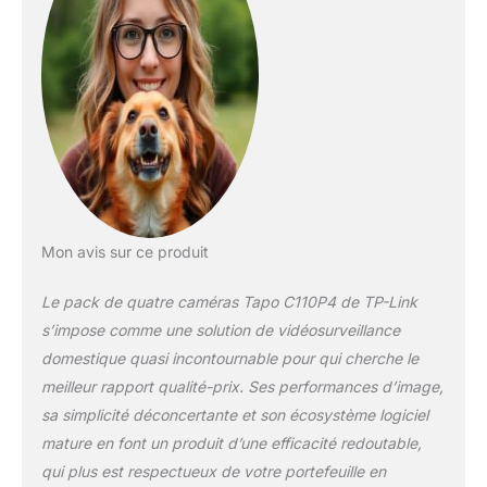
continu des séquences
sur une carte microSD
jusqu'à 256 Go (non
incluse) ou abonnez-
vous à Tapo Care pour
un stockage dans le
cloud qui enregistre
l'historique vidéo de 30
jours et offre des
avantages
supplémentaires tels que
Mon avis sur ce produit
le suivi de mouvement, la
détection des pleurs de
Le pack de quatre caméras Tapo C110P4 de TP-Link
bébé, et plus encore.
s’impose comme une solution de vidéosurveillance
Détection et notification
domestique quasi incontournable pour qui cherche le
instantanées : recevez
meilleur rapport qualité-prix. Ses performances d’image,
des notifications
instantanées avec
sa simplicité déconcertante et son écosystème logiciel
l'application de
mature en font un produit d’une efficacité redoutable,
téléphone lorsqu'un
qui plus est respectueux de votre portefeuille en
mouvement ou une