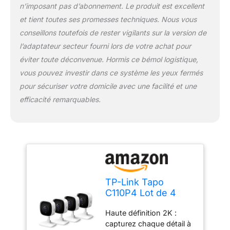
n’imposant pas d’abonnement. Le produit est excellent
personne est détecté.
Les notifications des
et tient toutes ses promesses techniques. Nous vous
disciples comptent, afin
conseillons toutefois de rester vigilants sur la version de
que vous sachiez si c'est
l’adaptateur secteur fourni lors de votre achat pour
votre animal de
éviter toute déconvenue. Hormis ce bémol logistique,
compagnie qui joue ou si
quelqu'un est là.
vous pouvez investir dans ce système les yeux fermés
Fonctionne avec Alexa et
pour sécuriser votre domicile avec une facilité et une
Google Assistant.
efficacité remarquables.
Entièrement compatible
avec Amazon Alexa et
Google Assistant, utilisez
votre commande vocale
simple pour regarder la
caméra de sécurité
intérieure Tapo en direct
sur Echo Show ou
TP-Link Tapo
Google Chrome Cast
C110P4 Lot de 4
avec un écran. Obtenez
caméras de
facilement vos
Haute définition 2K :
sécurité pour
séquences de sécurité à
capturez chaque détail à
Moniteur de bébé,