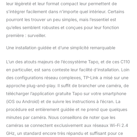
leur légèreté et leur format compact leur permettent de
le suivi de mouvement, la
s’intégrer facilement dans n’importe quel intérieur. Certains
détection des pleurs de
bébé, et plus encore.
pourront les trouver un peu simples, mais l’essentiel est
Détection et notification
qu’elles semblent robustes et conçues pour leur fonction
instantanées : recevez
première : surveiller.
des notifications
instantanées avec
Une installation guidée et d’une simplicité remarquable
l'application de
téléphone lorsqu'un
L’un des atouts majeurs de l’écosystème Tapo, et de ces C110
mouvement ou une
personne est détecté.
en particulier, est sans conteste leur facilité d’installation. Loin
Les notifications des
des configurations réseau complexes, TP-Link a misé sur une
disciples comptent, afin
approche plug-and-play. Il suffit de brancher une caméra, de
que vous sachiez si c'est
télécharger l’application gratuite Tapo sur votre smartphone
votre animal de
(iOS ou Android) et de suivre les instructions à l’écran. La
compagnie qui joue ou si
quelqu'un est là.
procédure est entièrement guidée et ne prend que quelques
Fonctionne avec Alexa et
minutes par caméra. Nous conseillons de noter que les
Google Assistant.
caméras se connectent exclusivement aux réseaux Wi-Fi 2.4
Entièrement compatible
GHz, un standard encore très répandu et suffisant pour ce
avec Amazon Alexa et