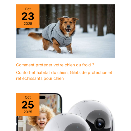
Oct
23
2025
Comment protéger votre chien du froid ?
Confort et habitat du chien
,
Gilets de protection et
réfléchissants pour chien
Oct
25
2025