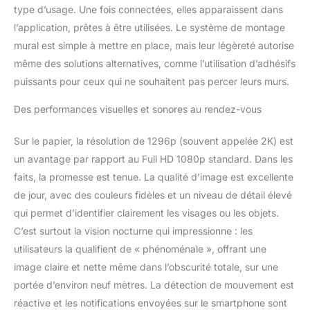
Google Assistant, utilisez
type d’usage. Une fois connectées, elles apparaissent dans
votre commande vocale
l’application, prêtes à être utilisées. Le système de montage
simple pour regarder la
mural est simple à mettre en place, mais leur légèreté autorise
caméra de sécurité
même des solutions alternatives, comme l’utilisation d’adhésifs
intérieure Tapo en direct
sur Echo Show ou
puissants pour ceux qui ne souhaitent pas percer leurs murs.
Google Chrome Cast
avec un écran. Obtenez
Des performances visuelles et sonores au rendez-vous
facilement vos
séquences de sécurité à
Sur le papier, la résolution de 1296p (souvent appelée 2K) est
domicile sur un écran TV
un avantage par rapport au Full HD 1080p standard. Dans les
plus grand. Audio
faits, la promesse est tenue. La qualité d’image est excellente
bidirectionnel avec sirène
de jour, avec des couleurs fidèles et un niveau de détail élevé
intégrée : ne quittez
jamais la maison avec
qui permet d’identifier clairement les visages ou les objets.
l'audio bidirectionnel
C’est surtout la vision nocturne qui impressionne : les
intégré. Utilisez-le
utilisateurs la qualifient de « phénoménale », offrant une
comme caméra pour
image claire et nette même dans l’obscurité totale, sur une
animaux de compagnie
avec application
portée d’environ neuf mètres. La détection de mouvement est
téléphone pour
réactive et les notifications envoyées sur le smartphone sont