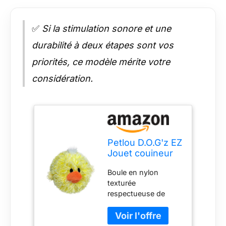
✅
Si la stimulation sonore et une
durabilité à deux étapes sont vos
priorités, ce modèle mérite votre
considération.
Petlou D.O.G'z EZ
Jouet couineur
en peluche pour
Boule en nylon
chien
texturée
respectueuse de
l'environnement
recouverte de
peluche. Sans