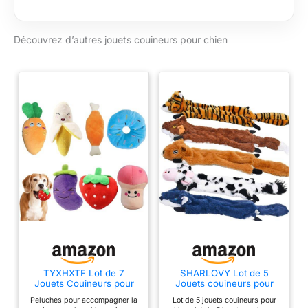
dans l'eau : rend plus
amusant pour les
activités de piscine.
Découvrez d’autres jouets couineurs pour chien
Convient pour les
chiens de taille
moyenne et de petite
taille, pas pour les
mâchoires
agressives.
TYXHXTF Lot de 7
SHARLOVY Lot de 5
Jouets Couineurs pour
Jouets couineurs pour
Chien, Jouet pour Chien
Chien - Jouets pour
Peluches pour accompagner la
Lot de 5 jouets couineurs pour
Confortable et Durable
Animaux de Compagnie -