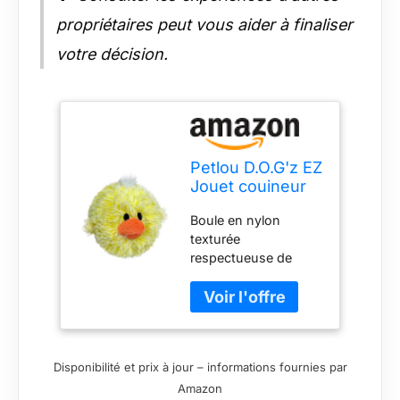
propriétaires peut vous aider à finaliser
votre décision.
Petlou D.O.G'z EZ
Jouet couineur
en peluche pour
Boule en nylon
chien
texturée
respectueuse de
l'environnement
recouverte de
peluche. Sans
rembourrage pour ne
pas déranger.
Disponibilité et prix à jour – informations fournies par
Excellent rebond
Amazon
pour jouer. Flotte