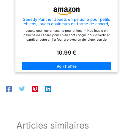
encore après le lavage et le
couineurs internes qui sont
séchage en machine.
protégés par un tissu pour
l'empêcher de se déchirer,
créant des heures et des heures
Speedy Panther Jouets en peluche pour petits
de plaisir pour vos chiens,
chiens, jouets couineurs en forme de canard,
jouets interactifs pour chien
jouet doux pour chiots de petite et moyenne taille
pour l'ennui. Jouet pour chien
Jouets couineur amusants pour chiens -- Nos jouets en
– 25 cm
sans rembourrage durable : le
peluche de canard pour chien sont conçus pour divertir et
tissu plus épais et les
captiver votre ami à fourrure avec un délicieux son de
meilleures coutures rendent ces
couinement. Doux et sûr : fabriqué en coton de haute qualité,
jouets pour chien plus durables
notre jouet couineur pour chien est sans danger pour vos
pour les chiens à mâcher et à
10,99 €
animaux de compagnie à mâcher et à jouer. Parfait pour
jouer. Étant donné que les
différentes tailles de chien : avec une taille de 25 cm, ces
couineurs et le papier froissé
jouets couineurs pour chien sont adaptés pour les chiens de
sur tout le corps, les chiens ne
petite, moyenne et grande taille, parfaits pour les garder actifs.
se concentreront pas seulement
Design adorable : ces adorables jouets pour chien présentent
sur un jouet mince à déchirer.
un joli motif de canard qui ne manquera pas de ravir vous et
De plus, le design sans
votre animal de compagnie. Gardez les dents du chien propres
rembourrage permet à ces
: ces jouets en peluche pour chien peuvent aider à garder les
jouets de durer plus longtemps.
dents de votre chien propres et saines, réduisant le risque de
Conseils pour l'emballage des
problèmes dentaires.
jouets pour chien : ^o^ Nos
jouets en peluche sont lavables
en machine. Il ne s'agit pas d'un
jouet à mâcher lourd, nous vous
recommandons de jouer
supervisé et de remplacer
rapidement ceux cassés.
Articles similaires
N'hésitez pas à nous contacter
avant ou après votre achat pour