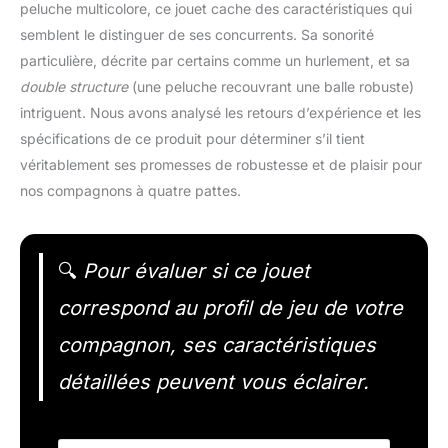
peluche multicolore, ce jouet cache des caractéristiques qui
semblent le distinguer de ses concurrents. Sa sonorité
particulière, décrite par certains comme un hurlement, et sa
double structure
(une peluche recouvrant une balle robuste)
intriguent. Nous avons analysé les retours d’expérience et les
spécifications de ce produit pour déterminer s’il tient
véritablement ses promesses de robustesse et de plaisir pour
nos compagnons à quatre pattes.
🔍
Pour évaluer si ce jouet
correspond au profil de jeu de votre
compagnon, ses caractéristiques
détaillées peuvent vous éclairer.