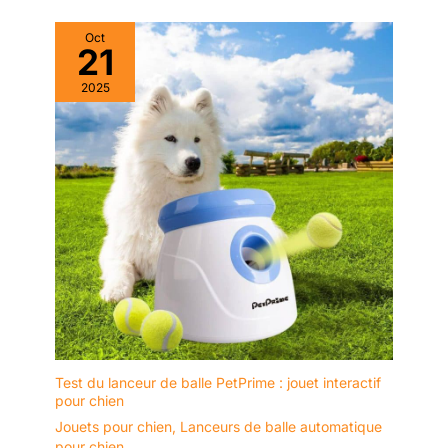
toute question ou
préoccupation, nous vous
Oct
donnerons une solution
21
satisfaisante.
2025
Test du lanceur de balle PetPrime : jouet interactif
pour chien
Jouets pour chien
,
Lanceurs de balle automatique
pour chien