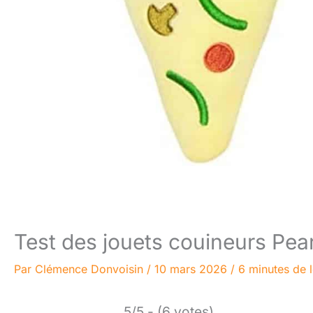
Test des jouets couineurs Pea
Par
Clémence Donvoisin
/
10 mars 2026
/
6 minutes de 
5/5 - (6 votes)