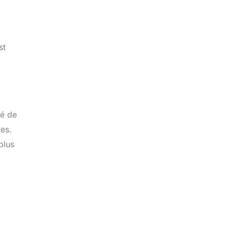
st
dé de
es.
plus