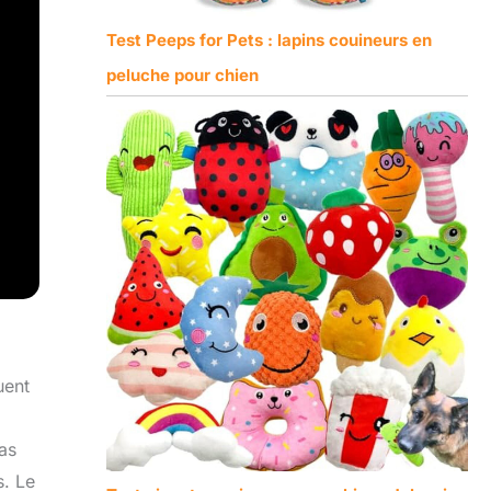
Test Peeps for Pets : lapins couineurs en
peluche pour chien
uent
pas
s. Le