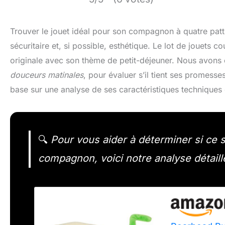
Trouver le jouet idéal pour son compagnon à quatre pattes 
sécuritaire et, si possible, esthétique. Le lot de jouets 
originale avec son thème de petit-déjeuner. Nous avons 
douceurs matinales
, pour évaluer s’il tient ses promesse
base sur une analyse de ses caractéristiques techniques 
🔍
Pour vous aider à déterminer si ce 
compagnon, voici notre analyse détaill