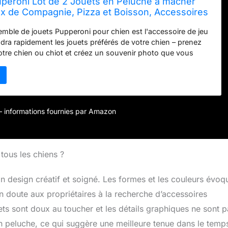
peroni Lot de 2 Jouets en Peluche à mâcher
x de Compagnie, Pizza et Boisson, Accessoires
es pour propriétaires de Chiens, Jouets
mble de jouets Pupperoni pour chien est l'accessoire de jeu
ndra rapidement les jouets préférés de votre chien – prenez
tre chien ou chiot et créez un souvenir photo que vous
toujours Comprend deux jouets en peluche : un morceau de
e avec un couineur et un soda pop couineur avec une paille
Chaque jouet pour animal de compagnie a un couinement fort
oissé fou qui fera vraiment remuer la queue de votre chiot Cet
ts interactifs pour chien sur le thème de la livraison de
r – informations fournies par Amazon
eau parfait pour votre chien ou chiot cette saison des
frez-le à un amateur de chien ou propriétaire de chien dans
l Dimensions du jouet pour chien : environ 12,7 x 10,2 x 2,5
tous les chiens ?
n design créatif et soigné. Les formes et les couleurs évoq
un doute aux propriétaires à la recherche d’accessoires
ets sont doux au toucher et les détails graphiques ne sont 
n peluche, ce qui suggère une meilleure tenue dans le temp