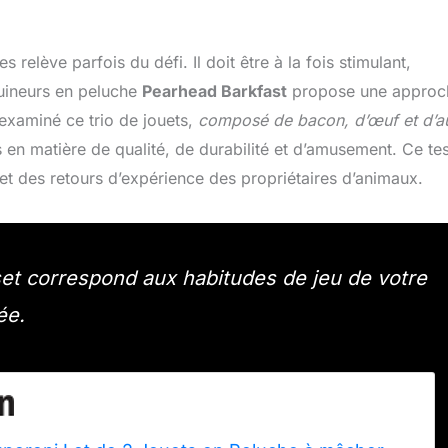
relève parfois du défi. Il doit être à la fois stimulant,
couineurs en peluche
Pearhead Barkfast
propose une approc
examiné ce trio de jouets,
composé de bacon, d’œuf et d’a
s en matière de qualité, de durabilité et d’amusement. Ce tes
et des retours d’expérience des propriétaires d’animaux.
set correspond aux habitudes de jeu de votre
ée.