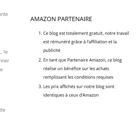
ante
, le
nner
ne
tte
t