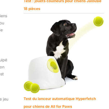
Test : jouets couineurs pour chiens Jalousie
18 pièces
iens
 ou
de
uipé
ion
est
Test du lanceur automatique Hyperfetch
e jeu
pour chiens de All for Paws