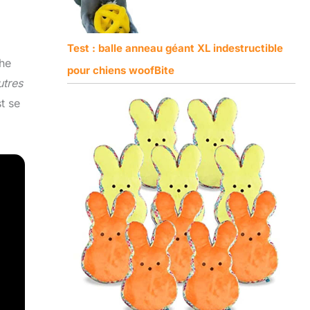
Test : balle anneau géant XL indestructible
he
pour chiens woofBite
utres
t se