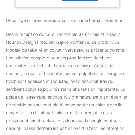
contrôle et d'un confort
Facile et contrôle
supérieurs avec la
Confortable, 2,5
doublure en velours
cm, M, Vert
Déballage et premières impressions sur le harnais Freedom
suisse et les quatre
points de réglage du
harnais anti-traction
Dès la réception du colis, l’ensemble de harnais et laisse 2
pour une répartition
Hounds Design Freedom inspire confiance. Le produit, un
uniforme de la pression,
modèle de taille M en couleur vert kelly, se présente comme
éliminant les tiraillements
une solution complète pour les propriétaires de chiens
pour une expérience de
promenade facile du
confrontés aux défis de la traction en laisse. Au premier
chien. Contrôle optimal :
contact, la qualité des matériaux est palpable. Les sangles en
obtenez des résultats
nylon sont épaisses et robustes, avec des coutures qui
d'entraînement inégalés
semblent conçues pour résister à une tension importante. Le
grâce aux deux points de
connexion entre les
poids de l’ensemble, environ 190 grammes, est bien réparti et
harnais pour chiens.
ne semble pas susceptible d’incommoder un chien de taille
Guidez votre chien en
moyenne. Un détail particulièrement appréciable est la
toute confiance avec le
présence d’une doublure en velours sur la sangle ventrale,
joint torique avant
celle qui passe derrière les pattes avant. C’est une attention
robuste, tandis que les
sangles réglables