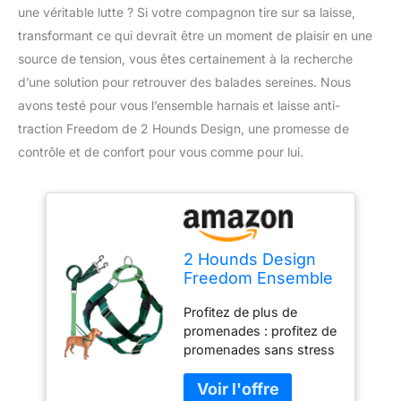
une véritable lutte ? Si votre compagnon tire sur sa laisse,
transformant ce qui devrait être un moment de plaisir en une
source de tension, vous êtes certainement à la recherche
d’une solution pour retrouver des balades sereines. Nous
avons testé pour vous l’ensemble harnais et laisse anti-
traction Freedom de 2 Hounds Design, une promesse de
contrôle et de confort pour vous comme pour lui.
2 Hounds Design
Freedom Ensemble
de Harnais réglable
Profitez de plus de
Anti-Traction et
promenades : profitez de
Laisse pour Chien
promenades sans stress
de Petite, Moyenne
avec notre harnais anti-
et Grande Taille,
traction. Profitez d'un
pour Promenade