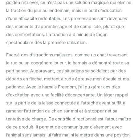
golden retriever, ce n’est pas une solution magique qui élimine
plus grande partie de la
la traction du jour au lendemain, mais un outil d’éducation
poitrine du chien.
d’une efficacité redoutable. Les promenades sont devenues
Choisissez la plus petite
taille qui correspond à la
des moments d’apprentissage et de complicité, plutôt que
mesure.
des confrontations. La traction a diminué de façon
spectaculaire dès la première utilisation.
Face à des distractions majeures, comme un chat traversant
la rue ou un congénère joueur, le harnais a démontré toute sa
pertinence. Auparavant, ces situations se soldaient par des
départs en flèche, mettant à rude épreuve mon épaule et ma
patience. Avec le harnais Freedom, j’ai pu gérer ces pics
d’excitation avec une facilité déconcertante. Un léger rappel
sur la partie de la laisse connectée à l’attache avant suffit à
ramener l’attention du chien sur moi et à stopper net sa
tentative de charge. Ce contrôle directionnel est l’atout maître
de ce produit. Il permet de communiquer clairement avec
l’animal sans jamais lui faire mal ni le mettre dans une position