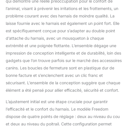
qui démontre une réelle préoccupation pour le confort de
assurent un ajustement
l’animal, visant à prévenir les irritations et les frottements, un
sûr. Obtenez un contrôle
problème courant avec des harnais de moindre qualité. La
optimal, ce qui rend
laisse fournie avec le harnais est également un point fort. Elle
chaque promenade un
jeu d'enfant.
est spécifiquement conçue pour s’adapter au double point
Entraînement facile :
d’attache du harnais, avec un mousqueton à chaque
approuvé par les
extrémité et une poignée flottante. L’ensemble dégage une
vétérinaires, les
impression de conception intelligente et de durabilité, loin des
dresseurs et les
comportementalistes
gadgets que l’on trouve parfois sur le marché des accessoires
canins, notre harnais
canins. Les boucles de fermeture sont en plastique dur de
anti-fuite simplifie le
bonne facture et s’enclenchent avec un clic franc et
dressage du chien.
sécurisant. L’ensemble de la conception suggère que chaque
Spécialement conçu
pour réduire la tension
élément a été pensé pour allier efficacité, sécurité et confort.
exercée sur le cou et la
L’ajustement initial est une étape cruciale pour garantir
gorge de votre chien, ce
harnais de dressage
l’efficacité et le confort du harnais. Le modèle Freedom
pour chien assure
dispose de quatre points de réglage : deux au niveau du cou
sécurité et renforcement
et deux au niveau du poitrail. Cette configuration permet
positif pendant