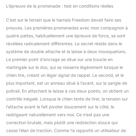
mais elle peut être
L’épreuve de la promenade : test en conditions réelles
mâchée. Nous
comprenons que les
C’est sur le terrain que le harnais Freedom devait faire ses
chiens aiment explorer
avec leurs dents. C'est la
preuves. Les premières promenades avec mon compagnon à
raison pour laquelle le
quatre pattes, habituellement une épreuve de force, se sont
meilleur harnais pour
révélées radicalement différentes. Le secret réside dans le
chien de 2 Hounds
système de double attache et la laisse à deux mousquetons.
Design peut être mâché.
Taille de harnais
Le premier point d’ancrage se situe sur une boucle en
appropriée : pour un
martingale sur le dos, qui se resserre légèrement lorsque le
ajustement et un style
chien tire, créant un léger signal de rappel. Le second, et le
ultimes, le harnais anti-
plus important, est un anneau situé à l’avant, sur la sangle de
traction pour chiens est
poitrail. En attachant la laisse à ces deux points, on obtient un
disponible en plusieurs
tailles et couleurs unies
contrôle inégalé. Lorsque le chien tente de tirer, la tension sur
pour répondre à
l’attache avant le fait pivoter doucement sur le côté, le
différentes races et types
redirigeant naturellement vers moi. Ce n’est pas une
de corps. Pour obtenir la
correction brutale, mais plutôt une redirection douce qui
bonne taille, utilisez un
mètre ruban doux et
casse l’élan de traction. Comme l’a rapporté un utilisateur de
mesurez autour de la