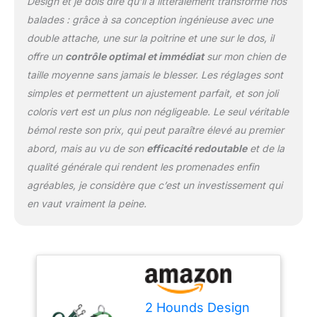
Design et je dois dire qu’il a littéralement transformé nos
assurent un ajustement
balades : grâce à sa conception ingénieuse avec une
sûr. Obtenez un contrôle
double attache, une sur la poitrine et une sur le dos, il
optimal, ce qui rend
chaque promenade un
offre un
contrôle optimal et immédiat
sur mon chien de
jeu d'enfant.
taille moyenne sans jamais le blesser. Les réglages sont
Entraînement facile :
simples et permettent un ajustement parfait, et son joli
approuvé par les
coloris vert est un plus non négligeable. Le seul véritable
vétérinaires, les
dresseurs et les
bémol reste son prix, qui peut paraître élevé au premier
comportementalistes
abord, mais au vu de son
efficacité redoutable
et de la
canins, notre harnais
qualité générale qui rendent les promenades enfin
anti-fuite simplifie le
agréables, je considère que c’est un investissement qui
dressage du chien.
Spécialement conçu
en vaut vraiment la peine.
pour réduire la tension
exercée sur le cou et la
gorge de votre chien, ce
harnais de dressage
pour chien assure
sécurité et renforcement
positif pendant
2 Hounds Design