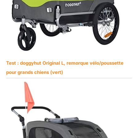
Test : doggyhut Original L, remorque vélo/poussette
pour grands chiens (vert)