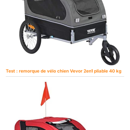
Test : remorque de vélo chien Vevor 2en1 pliable 40 kg