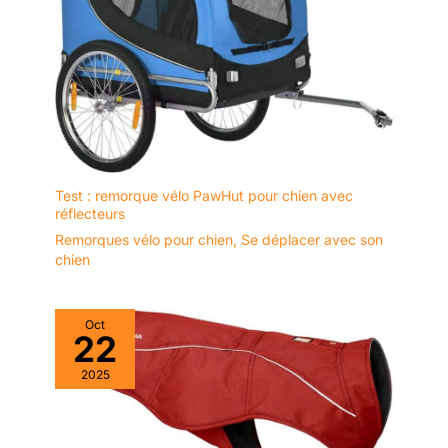
Test : remorque vélo PawHut pour chien avec
réflecteurs
Remorques vélo pour chien
,
Se déplacer avec son
chien
Oct
22
2025