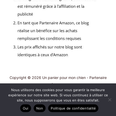
Copyright © 2026 Un panier pour mon chien - Partenaire
Amazon
Nous utilisons des cookies pour vous garantir la meilleure
A propos
expérience sur notre site web. Si vous continuez à utiliser ce
site, nous supposerons que vous en êtes satisfait.
Contact
Plan du site
Oui
Non
Politique de confidentialité
Mentions légales