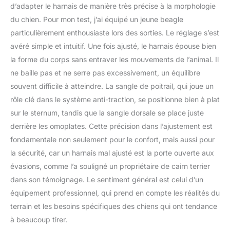
d’adapter le harnais de manière très précise à la morphologie
l'entraînement. Fabriqué
aux USA : la qualité et la
du chien. Pour mon test, j’ai équipé un jeune beagle
durabilité sont nos
particulièrement enthousiaste lors des sorties. Le réglage s’est
priorités dans la
avéré simple et intuitif. Une fois ajusté, le harnais épouse bien
fabrication du harnais de
la forme du corps sans entraver les mouvements de l’animal. Il
promenade pour chien.
Fièrement fabriqué aux
ne baille pas et ne serre pas excessivement, un équilibre
États-Unis, notre harnais
souvent difficile à atteindre. La sangle de poitrail, qui joue un
robuste pour chien
rôle clé dans le système anti-traction, se positionne bien à plat
dispose d'un matériel en
sur le sternum, tandis que la sangle dorsale se place juste
acier inoxydable et d'une
sangle en nylon durable.
derrière les omoplates. Cette précision dans l’ajustement est
Haute solidité : les
fondamentale non seulement pour le confort, mais aussi pour
éléments en acier
la sécurité, car un harnais mal ajusté est la porte ouverte aux
inoxydable utilisés sur le
évasions, comme l’a souligné un propriétaire de cairn terrier
harnais anti-traction
pour chien ne rouillent
dans son témoignage. Le sentiment général est celui d’un
pas et la sangle en nylon
équipement professionnel, qui prend en compte les réalités du
ne se rompt pas, quelle
terrain et les besoins spécifiques des chiens qui ont tendance
que soit la force avec
à beaucoup tirer.
laquelle votre chien tire,