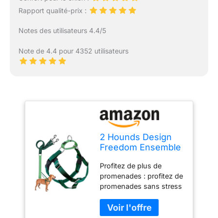
Rapport qualité-prix :
Notes des utilisateurs 4.4/5
Note de 4.4 pour 4352 utilisateurs
2 Hounds Design
Freedom Ensemble
de Harnais réglable
Profitez de plus de
Anti-Traction et
promenades : profitez de
Laisse pour Chien
promenades sans stress
de Petite, Moyenne
avec notre harnais anti-
et Grande Taille,
traction. Profitez d'un
pour Promenade
contrôle et d'un confort