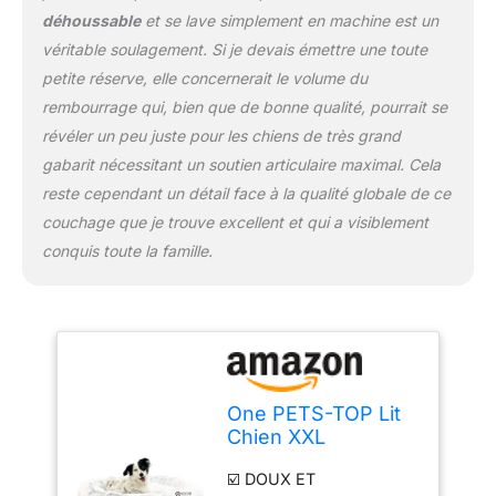
panier chien rond est
déhoussable
et se lave simplement en machine est un
parfait pour les chiens
véritable soulagement. Si je devais émettre une toute
qui aiment se blottir dans
un espace sécurisé. ☑️
petite réserve, elle concernerait le volume du
USAGE QUOTIDIEN -
rembourrage qui, bien que de bonne qualité, pourrait se
Doté de coutures
révéler un peu juste pour les chiens de très grand
centrales et d'un fond
gabarit nécessitant un soutien articulaire maximal. Cela
antidérapant, ce panier
pour chien est conçu
reste cependant un détail face à la qualité globale de ce
pour durer. Sa
couchage que je trouve excellent et qui a visiblement
conception robuste
conquis toute la famille.
garantit sa stabilité, pour
votre tranquillité d'esprit
et celle de votre animal.
Sans produits chimiques
il a été testé REACH. ☑️
PANIER CHIEN
ANTIDÉRAPANT –
One PETS-TOP Lit
STABILITÉ OPTIMALE :
Chien XXL
Le fond antidérapant
Déhoussable (130
maintient le panier chien
☑️ DOUX ET
cm Gris)
en place sur parquet ou