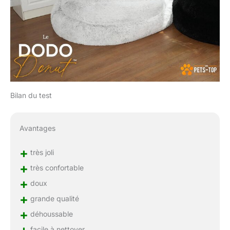
Bilan du test
Avantages
+
très joli
+
très confortable
+
doux
+
grande qualité
+
déhoussable
+
facile à nettoyer