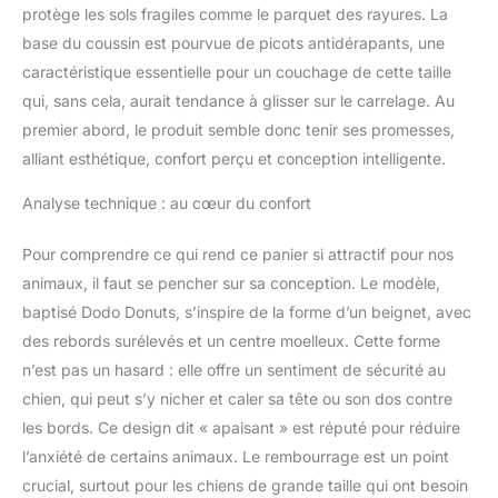
antidérapant, ce panier
protège les sols fragiles comme le parquet des rayures. La
pour chien est conçu
base du coussin est pourvue de picots antidérapants, une
pour durer. Sa
caractéristique essentielle pour un couchage de cette taille
conception robuste
qui, sans cela, aurait tendance à glisser sur le carrelage. Au
garantit sa stabilité, pour
votre tranquillité d'esprit
premier abord, le produit semble donc tenir ses promesses,
et celle de votre animal.
alliant esthétique, confort perçu et conception intelligente.
Sans produits chimiques
il a été testé REACH. ☑️
Analyse technique : au cœur du confort
PANIER CHIEN
ANTIDÉRAPANT –
Pour comprendre ce qui rend ce panier si attractif pour nos
STABILITÉ OPTIMALE :
animaux, il faut se pencher sur sa conception. Le modèle,
Le fond antidérapant
baptisé Dodo Donuts, s’inspire de la forme d’un beignet, avec
maintient le panier chien
en place sur parquet ou
des rebords surélevés et un centre moelleux. Cette forme
carrelage. Idéal pour les
n’est pas un hasard : elle offre un sentiment de sécurité au
chiens actifs recherchant
chien, qui peut s’y nicher et caler sa tête ou son dos contre
stabilité et sécurité. ☑️
les bords. Ce design dit « apaisant » est réputé pour réduire
COUSSIN CHIEN
RENFORCÉ – FIBRE PP +
l’anxiété de certains animaux. Le rembourrage est un point
MOUSSE 2,5 CM Le
crucial, surtout pour les chiens de grande taille qui ont besoin