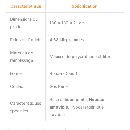
adorés. Notre qualité
Caractéristique
Spécification
supérieure est
maintenant reconnue par
Dimensions du
130 x 130 x 21 cm
nos clients en France et
produit
en Europe UNE
CONCEPTION
Poids de l’article
4,68 kilogrammes
FRANCAISE 🟦⬜🟥One
PETS-TOP est fabricants
Matériau de
de paniers et mobilier
Mousse de polyuréthane et fibres
pour chiens depuis 2017
remplissage
le panier pour chien
grande taille DODO
Forme
Ronde (Donut)
Donut en est le plus
abouti, nous mettons
Couleur
Gris Perle
notre coeur à développer
des accessoires
Base antidérapante,
Housse
d'animalerie pour vos
Caractéristiques
amovible
, Hypoallergénique,
animaux adorés. Notre
spéciales
qualité supérieure est
Lavable
maintenant reconnue par
nos clients en France et