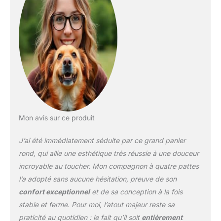
déhoussable et lavable
propre et hygiénique est
aussi facile que possible.
La housse de ce panier
chien est complètement
amovible et lavable en
machine, ce qui permet
un nettoyage rapide à
tout moment. ☑️ ADAPTE
AU BESOINS L'ANIMAL:
Ce coussin chien Dodo
Mon avis sur ce produit
Donut est conçu pour
répondre aux besoins de
J’ai été immédiatement séduite par ce grand panier
votre chien ou chat en
matière de confort, de
rond, qui allie une esthétique très réussie à une douceur
taille et de style. Ce
incroyable au toucher. Mon compagnon à quatre pattes
coussin chien anti-stress
l’a adopté sans aucune hésitation, preuve de son
chien offre un soutien
confort exceptionnel
et de sa conception à la fois
optimal pour les animaux
souffrant de stress ou
stable et ferme. Pour moi, l’atout majeur reste sa
d'anxiété. De plus, ce
praticité au quotidien : le fait qu’il soit
entièrement