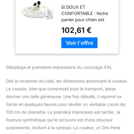
Déhoussable (130
☑️ DOUX ET
cm Gris)
CONFORTABLE : Notre
panier pour chien est
doté d'un rembourrage
102,61 €
en mousse souple et
dense, offrant à votre
animal de compagnie
l'endroit idéal pour
dormir et se détendre
dans un confort luxueux.
Déballage et premières impressions du couchage XXL
☑️ FACILE A ENTRETENIR
TOTALEMENT
Dès la réception du colis, les dimensions annoncent la couleur.
DEHOUSSABLE: Garder
le panier chien
Le coussin, bien que compressé pour le transport, laisse
déhoussable et lavable
deviner une taille généreuse. Une fois déballé, il reprend sa
propre et hygiénique est
forme en quelques heures pour révéler un véritable cocon de
aussi facile que possible.
130 cm de diamètre. La première impression est tactile : la
La housse de ce panier
fourrure synthétique qui le recouvre est d’une douceur
chien est complètement
amovible et lavable en
surprenante, invitant à la caresse. La couleur, un Gris Perle
machine, ce qui permet