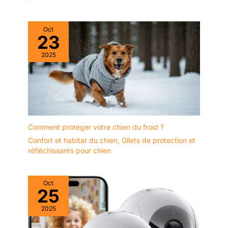
maintenant reconnue par
nos clients en France et
Oct
en Europe UNE
23
CONCEPTION
FRANCAISE 🟦⬜🟥One
2025
PETS-TOP est fabricants
de paniers et mobilier
pour chiens depuis 2017
le panier pour chien
grande taille DODO
Donut en est le plus
Comment protéger votre chien du froid ?
abouti, nous mettons
notre coeur à développer
Confort et habitat du chien
,
Gilets de protection et
des accessoires
réfléchissants pour chien
d'animalerie pour vos
animaux adorés. Notre
qualité supérieure est
Oct
25
maintenant reconnue par
nos clients en France et
2025
en Europe.