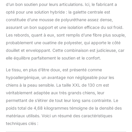
coussin chien central de
d’un bon soutien pour leurs articulations. Ici, le fabricant a
ce panier chien combine
opté pour une solution hybride : la galette centrale est
un garnissage en fibre
PP haute densité et une
constituée d’une mousse de polyuréthane assez dense,
mousse supplémentaire
assurant un bon support et une isolation efficace du sol froid.
de 2,5 cm. Cette
Les rebords, quant à eux, sont remplis d’une fibre plus souple,
structure assure un
probablement une ouatine de polyester, qui apporte le côté
maintien stable et une
bonne répartition du
douillet et enveloppant. Cette combinaison est judicieuse, car
poids au quotidien.
elle équilibre parfaitement le soutien et le confort.
CONCEPTION
FRANCAISE : One PETS-
Le tissu, en plus d’être doux, est présenté comme
TOP est fabricants de
hypoallergénique, un avantage non négligeable pour les
paniers et mobilier pour
chiens à la peau sensible. La taille XXL de 130 cm est
chiens depuis 2017 le
véritablement adaptée aux très grands chiens, leur
panier pour chien grande
taille DODO Donut en est
permettant de s’étirer de tout leur long sans contrainte. Le
le plus abouti, nous
poids total de 4,68 kilogrammes témoigne de la densité des
mettons notre coeur à
matériaux utilisés. Voici un résumé des caractéristiques
développer des
techniques clés :
accessoires d'animalerie
pour vos animaux