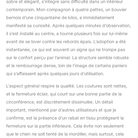
sobre et élégant, s’intègre sans difficulté dans un intérieur
un nettoyage rapide à
contemporain. Mon compagnon à quatre pattes, un bouvier
tout moment. ☑️ ADAPTE
bernois d’une cinquantaine de kilos, a immédiatement
AU BESOINS L'ANIMAL:
Ce coussin chien Dodo
manifesté sa curiosité. Après quelques minutes d’observation,
Donut est conçu pour
il s’est installé au centre, a tourné plusieurs fois sur lui-même
répondre aux besoins de
avant de se lover contre les rebords épais. L’adoption a été
votre chien ou chat en
instantanée, ce qui est souvent un signe qui ne trompe pas
matière de confort, de
taille et de style. Ce
sur le confort perçu par l’animal. La structure semble robuste
coussin chien anti-stress
et le rembourrage dense, loin de l’image de certains paniers
chien offre un soutien
qui s’affaissent après quelques jours d’utilisation.
optimal pour les animaux
souffrant de stress ou
L’aspect général respire la qualité. Les coutures sont nettes,
d'anxiété. De plus, ce
et la fermeture éclair, qui court sur une bonne partie de la
panier chien rond est
circonférence, est discrètement dissimulée. Un détail
parfait pour les chiens
qui aiment se blottir dans
important, mentionné par d’autres utilisateurs et que je
un espace sécurisé. ☑️
confirme, est la présence d’un rabat en tissu protégeant la
USAGE QUOTIDIEN -
fermeture sur la partie inférieure. Cela évite non seulement
Doté de coutures
que le chien ne soit tenté de la mordiller, mais surtout, cela
centrales et d'un fond