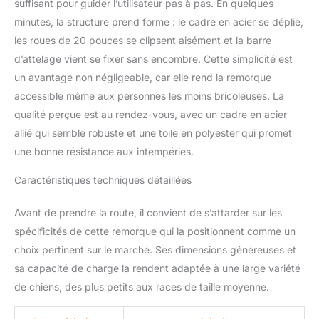
suffisant pour guider l’utilisateur pas à pas. En quelques
intempéries, l'eau et les
minutes, la structure prend forme : le cadre en acier se déplie,
rayons UV. De plus, la
remorque pour chien
les roues de 20 pouces se clipsent aisément et la barre
offre une excellente
d’attelage vient se fixer sans encombre. Cette simplicité est
ombre à votre petit ami
un avantage non négligeable, car elle rend la remorque
qui roule avec vous.
accessible même aux personnes les moins bricoleuses. La
ENTRÉE FACILE ET
BONNE VENTILATION :
qualité perçue est au rendez-vous, avec un cadre en acier
avec des portes zippées
allié qui semble robuste et une toile en polyester qui promet
à l'avant, à l'arrière et sur
une bonne résistance aux intempéries.
le dessus, votre animal
de compagnie peut sortir
Caractéristiques techniques détaillées
la tête de cette remorque
pour animal de
Avant de prendre la route, il convient de s’attarder sur les
compagnie et passer le
spécificités de cette remorque qui la positionnent comme un
temps de sa vie. De plus,
il offre une ventilation
choix pertinent sur le marché. Ses dimensions généreuses et
incroyable pour qu'il n'y
sa capacité de charge la rendent adaptée à une large variété
ait pas trop de choses.
de chiens, des plus petits aux races de taille moyenne.
Un anneau en D est
inclus, vous pouvez