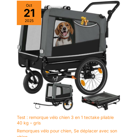
Oct
21
2025
Test : remorque vélo chien 3 en 1 tectake pliable
40 kg – gris
Remorques vélo pour chien
,
Se déplacer avec son
chien