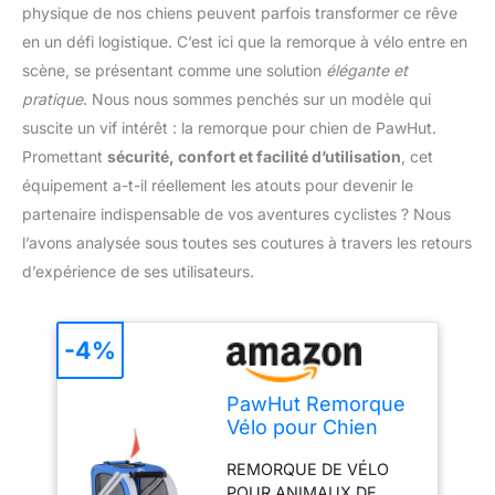
physique de nos chiens peuvent parfois transformer ce rêve
en un défi logistique. C’est ici que la remorque à vélo entre en
scène, se présentant comme une solution
élégante et
pratique
. Nous nous sommes penchés sur un modèle qui
suscite un vif intérêt : la remorque pour chien de PawHut.
Promettant
sécurité, confort et facilité d’utilisation
, cet
équipement a-t-il réellement les atouts pour devenir le
partenaire indispensable de vos aventures cyclistes ? Nous
l’avons analysée sous toutes ses coutures à travers les retours
d’expérience de ses utilisateurs.
-4%
PawHut Remorque
Vélo pour Chien
Animaux Acier Max.
REMORQUE DE VÉLO
30 Kg
POUR ANIMAUX DE