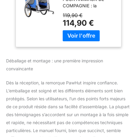
130x73x90cm
COMPAGNIE : la
Blanc
remorque de vélo pour
119,90 €
chiens est un moyen
114,90 €
facile d'emmener vos
animaux de compagnie
avec vous, que vous
soyez en camping, en
randonnée, à pied, à vélo
ou quoi que ce soit entre
Déballage et montage : une première impression
les deux. Convient aux
convaincante
chiens de taille moyenne
mesurant moins de 53
Dès la réception, la remorque PawHut inspire confiance.
cm de longueur et
pesant moins de 30 kg.
L’emballage est soigné et les différents éléments sont bien
PROTECTION CONTRE
protégés. Selon les utilisateurs, l’un des points forts majeurs
LES INTEMPÉRIES : le
de ce produit réside dans sa facilité d’assemblage. La plupart
tissu Oxford construit
des témoignages s’accordent sur un montage à la fois simple
sur un cadre en acier est
super solide avec
et rapide, ne nécessitant pas de compétences techniques
beaucoup de durabilité
particulières. Le manuel fourni, bien que succinct, semble
pour lutter contre les