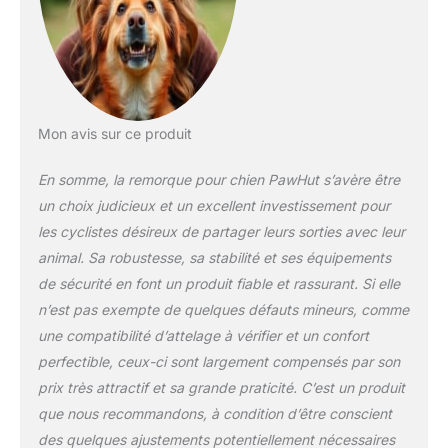
super solide avec
beaucoup de durabilité
pour lutter contre les
intempéries, l'eau et les
rayons UV. De plus, la
remorque pour chien
Mon avis sur ce produit
offre une excellente
ombre à votre petit ami
En somme, la remorque pour chien PawHut s’avère être
qui roule avec vous.
ENTRÉE FACILE ET
un choix judicieux et un excellent investissement pour
BONNE VENTILATION :
les cyclistes désireux de partager leurs sorties avec leur
avec des portes zippées
animal. Sa robustesse, sa stabilité et ses équipements
à l'avant, à l'arrière et sur
de sécurité en font un produit fiable et rassurant. Si elle
le dessus, votre animal
de compagnie peut sortir
n’est pas exempte de quelques défauts mineurs, comme
la tête de cette remorque
une compatibilité d’attelage à vérifier et un confort
pour animal de
perfectible, ceux-ci sont largement compensés par son
compagnie et passer le
prix très attractif et sa grande praticité. C’est un produit
temps de sa vie. De plus,
il offre une ventilation
que nous recommandons, à condition d’être conscient
incroyable pour qu'il n'y
des quelques ajustements potentiellement nécessaires