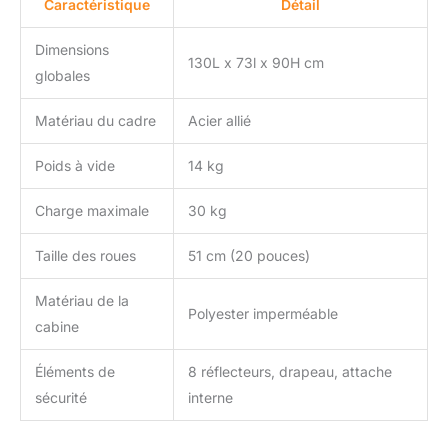
Caractéristique
Détail
donc garder votre ami
bien en sécurité à
l'intérieur du sac de
Dimensions
130L x 73l x 90H cm
transport (la laisse n'est
globales
pas incluse).
ROULEMENT FLUIDE:
Matériau du cadre
Acier allié
deux roues arrière de
50,8 cm offrent une
Poids à vide
14 kg
conduite en douceur sur
la chaussée et sont
Charge maximale
30 kg
capables de tout-terrain
pour ces aventures dans
Taille des roues
51 cm (20 pouces)
la nature. Le drapeau sur
le chariot pour chien et
les réflecteurs sur les
Matériau de la
Polyester imperméable
roues offrent une
cabine
visibilité dans la
circulation et dans des
Éléments de
8 réflecteurs, drapeau, attache
conditions de faible
sécurité
interne
luminosité. RANGEMENT
FACILE : les roues de
cette remorque pour