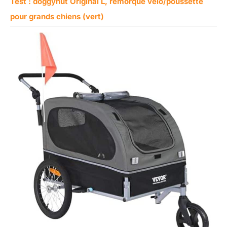
Test : doggyhut Original L, remorque vélo/poussette
pour grands chiens (vert)