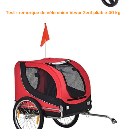
Test : remorque de vélo chien Vevor 2en1 pliable 40 kg