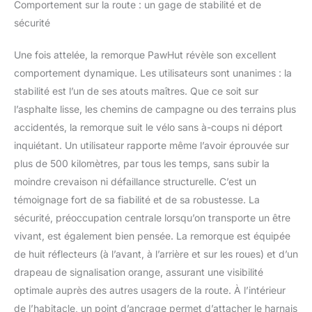
Comportement sur la route : un gage de stabilité et de
animal de compagnie
sécurité
sont à dégagement
rapide, ce qui peut se
Une fois attelée, la remorque PawHut révèle son excellent
plier à plat pour un
rangement et un
comportement dynamique. Les utilisateurs sont unanimes : la
transport faciles.
stabilité est l’un de ses atouts maîtres. Que ce soit sur
l’asphalte lisse, les chemins de campagne ou des terrains plus
accidentés, la remorque suit le vélo sans à-coups ni déport
inquiétant. Un utilisateur rapporte même l’avoir éprouvée sur
plus de 500 kilomètres, par tous les temps, sans subir la
moindre crevaison ni défaillance structurelle. C’est un
témoignage fort de sa fiabilité et de sa robustesse. La
sécurité, préoccupation centrale lorsqu’on transporte un être
vivant, est également bien pensée. La remorque est équipée
de huit réflecteurs (à l’avant, à l’arrière et sur les roues) et d’un
drapeau de signalisation orange, assurant une visibilité
optimale auprès des autres usagers de la route. À l’intérieur
de l’habitacle, un point d’ancrage permet d’attacher le harnais