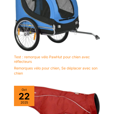
Test : remorque vélo PawHut pour chien avec
réflecteurs
Remorques vélo pour chien
,
Se déplacer avec son
chien
Oct
22
2025