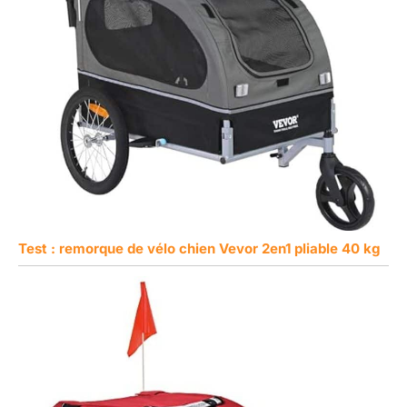
Test : remorque de vélo chien Vevor 2en1 pliable 40 kg