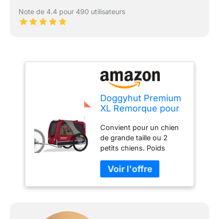
Note de 4.4 pour 490 utilisateurs
Doggyhut Premium
XL Remorque pour
Chiens Grande
Convient pour un chien
remorque vélo pour
de grande taille ou 2
Chien 45 kg Centre
petits chiens. Poids
de gravité Bas
maximum : 45 kg Socle
(Rouge)
de sol renforcé.
Contrairement à d'autres
remorques de vélo avec
sol en toile ou base
instable, le sol renforcé