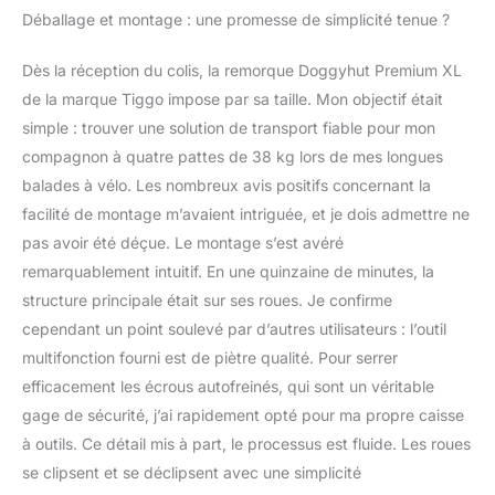
Déballage et montage : une promesse de simplicité tenue ?
instable, le sol renforcé
de Doggyhut offre un
excellent soutien dont
Dès la réception du colis, la remorque Doggyhut Premium XL
les chiens ont besoin
de la marque Tiggo impose par sa taille. Mon objectif était
pour se lever, s'asseoir
simple : trouver une solution de transport fiable pour mon
ou se coucher pendant
compagnon à quatre pattes de 38 kg lors de mes longues
le trajet. La porte avant
comprend une couche
balades à vélo. Les nombreux avis positifs concernant la
de moustiquaire zippée
facilité de montage m’avaient intriguée, et je dois admettre ne
et un toit ouvrant zippé
pas avoir été déçue. Le montage s’est avéré
pour que la tête du chien
remarquablement intuitif. En une quinzaine de minutes, la
sorte. 20" air-filled tires
for smooth ride
structure principale était sur ses roues. Je confirme
S'assemble en quelques
cependant un point soulevé par d’autres utilisateurs : l’outil
minutes et se plie à plat
multifonction fourni est de piètre qualité. Pour serrer
pour un rangement et un
efficacement les écrous autofreinés, qui sont un véritable
transport faciles
gage de sécurité, j’ai rapidement opté pour ma propre caisse
à outils. Ce détail mis à part, le processus est fluide. Les roues
se clipsent et se déclipsent avec une simplicité