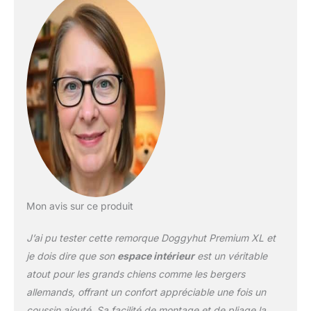
de Doggyhut offre un
excellent soutien dont
les chiens ont besoin
pour se lever, s'asseoir
ou se coucher pendant
le trajet. La porte avant
comprend une couche
de moustiquaire zippée
et un toit ouvrant zippé
pour que la tête du chien
sorte. 20" air-filled tires
for smooth ride
S'assemble en quelques
minutes et se plie à plat
pour un rangement et un
Mon avis sur ce produit
transport faciles
J’ai pu tester cette remorque Doggyhut Premium XL et
je dois dire que son
espace intérieur
est un véritable
atout pour les grands chiens comme les bergers
allemands, offrant un confort appréciable une fois un
coussin ajouté. Sa facilité de montage et de pliage la