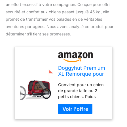
un effort excessif à votre compagnon. Conçue pour offrir
sécurité et confort aux chiens pesant jusqu’à 45 kg, elle
promet de transformer vos balades en de véritables
aventures partagées. Nous avons analysé ce produit pour
déterminer s’il tient ses promesses.
Doggyhut Premium
XL Remorque pour
Chiens Grande
Convient pour un chien
remorque vélo pour
de grande taille ou 2
Chien 45 kg Centre
petits chiens. Poids
de gravité Bas
maximum : 45 kg Socle
(Rouge)
de sol renforcé.
Contrairement à d'autres
remorques de vélo avec
sol en toile ou base