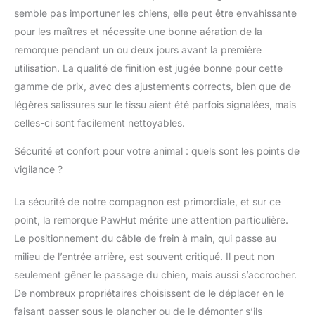
chez le vétérinaire. Sûr
semble pas importuner les chiens, elle peut être envahissante
et protégé : la housse
pour les maîtres et nécessite une bonne aération de la
épaisse rouge et noire
remorque pendant un ou deux jours avant la première
protège vos animaux
utilisation. La qualité de finition est jugée bonne pour cette
des rayons UV et la
moustiquaire des
gamme de prix, avec des ajustements corrects, bien que de
insectes indésirables.
légères salissures sur le tissu aient été parfois signalées, mais
Le frein de
celles-ci sont facilement nettoyables.
stationnement sur les
roues arrière protège le
Sécurité et confort pour votre animal : quels sont les points de
chariot contre le
vigilance ?
roulement accidentel.
Deux réflecteurs à
La sécurité de notre compagnon est primordiale, et sur ce
l'avant et à l'arrière
assurent une bonne
point, la remorque PawHut mérite une attention particulière.
visibilité, même dans
Le positionnement du câble de frein à main, qui passe au
des conditions de
milieu de l’entrée arrière, est souvent critiqué. Il peut non
faible légèreté. Accès
seulement gêner le passage du chien, mais aussi s’accrocher.
pratique : deux entrées
différentes offrent à
De nombreux propriétaires choisissent de le déplacer en le
votre animal de
faisant passer sous le plancher ou de le démonter s’ils