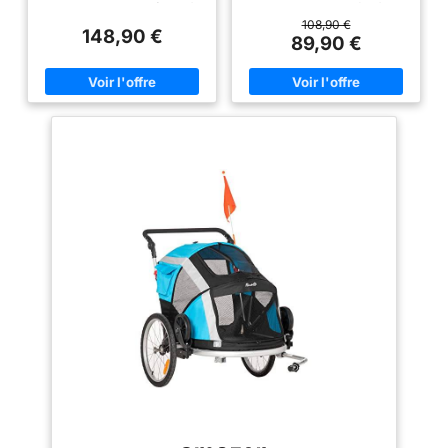
pour un chien moyen (jusqu'à
bien manœuvrable grâce à une
âgés, très jeunes ou
20 kg). Son attache universelle
roue avant supplémentaire et à
108,90 €
148,90 €
à mobilité réduite et
est compatible avec les vélos
un poignée rabattable avec
89,90 €
de 24" à 29" TRAJET FLUIDE :
frein séparé SÉCURITE
les soutient avec une
De grands pneus pneumatiques
MAXIMALE : La remorque pour
mobilité maximale.
(10" à l'avant, 16" à l'arrière) et
chien est équipé d'une laisse
Conduisez
une suspension à ressort
de sécurité, de 4 réflecteurs et
assurent un confort optimal et
d'un drapeau rouge pour
confortablement
un trajet sans secousses sur
sécuriser et signaler votre
votre ami à quatre
tout terrain pour votre animal
présence, assurant votre
SÉCURITÉ SUR LA ROUTE : Un
sécurité et celle de votre animal
pattes, faites du
frein à main efficace, des
pendant les promenades ou les
shopping ou chez le
réflecteurs, des bandes
randonnées FACILITÉ D'ACCÈS :
vétérinaire. Sûr et
réfléchissantes et un drapeau
Grâce aux portes zippées
de 1 m garantissent la visibilité
situées à l'avant et à l'arrière,
protégé : la housse
et une sécurité optimale lors
votre chien peut entrer et sortir
épaisse rouge et
des promenades nocturnes ou
de manière pratique, rendant
sur les routes fréquentées
chaque voyage agréable tant
noire protège vos
VENTILATION MAXIMALE ET
pour vous que pour votre
animaux des rayons
ACCÈS FACILE : De grandes
compagnon à quatre pattes
UV et la moustiquaire
fenêtres en mesh assurent une
BIEN À L'ABRI : Notre remorque
excellente circulation de l'air. La
vélo pour chien, fabriquée en
des insectes
cabine spacieuse de 76 x 47 x
tissu Oxford 600D avec des
indésirables. Le frein
52 cm et les portes zippées
rideaux coupe-vent, assure le
facilitent l'entrée et la sortie
confort optimal de votre
de stationnement sur
PLIAGE RAPIDE ET
compagnon. Les fenêtres en
les roues arrière
RANGEMENT FACILE : Un cadre
maille garantissent une
protège le chariot
en acier, des roues à
ventilation optimale et une vue
dégagement rapide, un
dégagée, offrant ainsi à votre
contre le roulement
mécanisme pliable pratique.
animal un voyage des plus