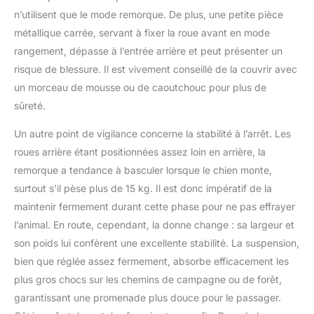
compagnie un moyen
n’utilisent que le mode remorque. De plus, une petite pièce
pratique d'entrer dans
métallique carrée, servant à fixer la roue avant en mode
la remorque. Charge
maximale : 30 kg.
rangement, dépasse à l’entrée arrière et peut présenter un
Convient aux chiens de
risque de blessure. Il est vivement conseillé de la couvrir avec
taille moyenne avec
un morceau de mousse ou de caoutchouc pour plus de
une longueur de corps
sûreté.
jusqu'à 53 cm et un
poids jusqu'à 20 kg.
Un autre point de vigilance concerne la stabilité à l’arrêt. Les
roues arrière étant positionnées assez loin en arrière, la
remorque a tendance à basculer lorsque le chien monte,
surtout s’il pèse plus de 15 kg. Il est donc impératif de la
maintenir fermement durant cette phase pour ne pas effrayer
l’animal. En route, cependant, la donne change : sa largeur et
son poids lui confèrent une excellente stabilité. La suspension,
bien que réglée assez fermement, absorbe efficacement les
plus gros chocs sur les chemins de campagne ou de forêt,
garantissant une promenade plus douce pour le passager.