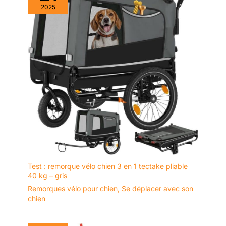
2025
Test : remorque vélo chien 3 en 1 tectake pliable
40 kg – gris
Remorques vélo pour chien
,
Se déplacer avec son
chien