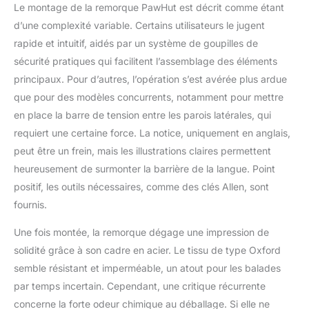
animaux de
Le montage de la remorque PawHut est décrit comme étant
compagnie. Pliable et
d’une complexité variable. Certains utilisateurs le jugent
couplage : l'attelage
rapide et intuitif, aidés par un système de goupilles de
universel convient à la
plupart des vélos
sécurité pratiques qui facilitent l’assemblage des éléments
courants. Lorsqu'elle
principaux. Pour d’autres, l’opération s’est avérée plus ardue
n'est pas utilisée, la
que pour des modèles concurrents, notamment pour mettre
remorque peut être
en place la barre de tension entre les parois latérales, qui
pliée confortablement
et pour économiser de
requiert une certaine force. La notice, uniquement en anglais,
l'espace. Aide à la
peut être un frein, mais les illustrations claires permettent
mobilité : ce
heureusement de surmonter la barrière de la langue. Point
transporteur pour
positif, les outils nécessaires, comme des clés Allen, sont
animaux est idéal pour
les animaux âgés, très
fournis.
jeunes ou à mobilité
Une fois montée, la remorque dégage une impression de
réduite et les soutient
avec une mobilité
solidité grâce à son cadre en acier. Le tissu de type Oxford
maximale. Conduisez
semble résistant et imperméable, un atout pour les balades
confortablement votre
par temps incertain. Cependant, une critique récurrente
ami à quatre pattes,
concerne la forte odeur chimique au déballage. Si elle ne
faites du shopping ou