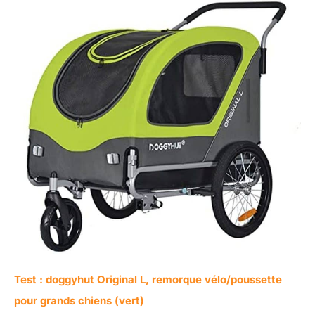
Test : doggyhut Original L, remorque vélo/poussette
pour grands chiens (vert)