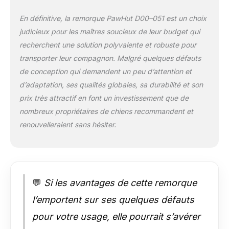
et pour économiser
de l'espace. Aide à la
En définitive, la remorque PawHut D00–051 est un choix
mobilité : ce
judicieux pour les maîtres soucieux de leur budget qui
transporteur pour
animaux est idéal
recherchent une solution polyvalente et robuste pour
pour les animaux
transporter leur compagnon. Malgré quelques défauts
âgés, très jeunes ou
de conception qui demandent un peu d’attention et
à mobilité réduite et
d’adaptation, ses qualités globales, sa durabilité et son
les soutient avec une
mobilité maximale.
prix très attractif en font un investissement que de
Conduisez
nombreux propriétaires de chiens recommandent et
confortablement
renouvelleraient sans hésiter.
votre ami à quatre
pattes, faites du
shopping ou chez le
vétérinaire. Sûr et
protégé : la housse
💬
Si les avantages de cette remorque
épaisse rouge et
noire protège vos
l’emportent sur ses quelques défauts
animaux des rayons
UV et la moustiquaire
pour votre usage, elle pourrait s’avérer
des insectes