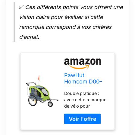
✅
Ces différents points vous offrent une
vision claire pour évaluer si cette
remorque correspond à vos critères
d’achat.
PawHut
Homcom D00–
051 2 en 1 pour
Double pratique :
Chien Remorque
avec cette remorque
de vélo Jogger
de vélo pour
Drapeau, Vert
animaux, transportez
vos animaux de
compagnie en toute
sécurité partout où