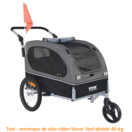
Test : remorque de vélo chien Vevor 2en1 pliable 40 kg