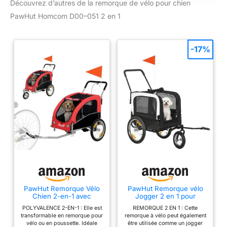
Découvrez d’autres de la remorque de vélo pour chien
de taille moyenne
En un tour de main et
avec une longueur de
PawHut Homcom D00–051 2 en 1
sans outils, la
corps jusqu'à 53 cm
remorque de vélo
et un poids jusqu'à
devient une
20 kg.
-17%
poussette
coulissante pour
animaux de
compagnie. Pliable et
couplage : l'attelage
universel convient à
la plupart des vélos
courants. Lorsqu'elle
n'est pas utilisée, la
remorque peut être
pliée confortablement
et pour économiser
de l'espace. Aide à la
PawHut Remorque Vélo
PawHut Remorque vélo
mobilité : ce
Chien 2-en-1 avec
Jogger 2 en 1 pour
transporteur pour
Suspension pour Chien
Animaux de Compagnie
POLYVALENCE 2-EN-1 : Elle est
REMORQUE 2 EN 1 : Cette
Moyen Rouge
Noir
animaux est idéal
transformable en remorque pour
remorque à vélo peut également
pour les animaux
vélo ou en poussette. Idéale
être utilisée comme un jogger