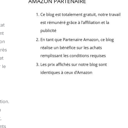
tat
nt
mon
très
et
 le
tion.
n
,
nts