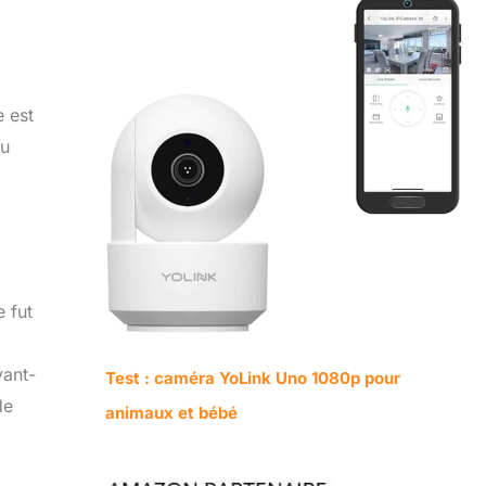
 est
du
 fut
vant-
Test : caméra YoLink Uno 1080p pour
de
animaux et bébé