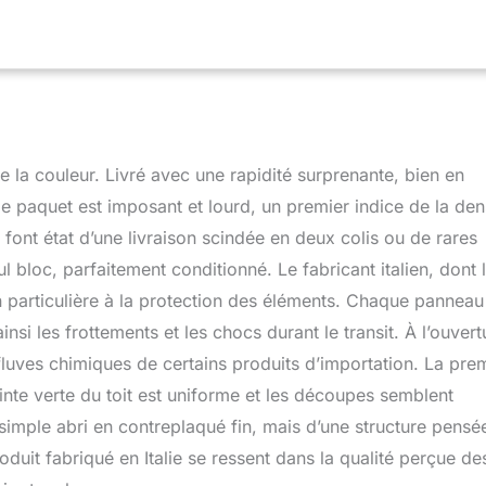
démontable pour permettre un nettoyage intérieur facile et sa
alisée dans un matériau spécial imperméabilisé et isolant,
aux de pierre d'ardoise colorée vert pelouse. La peinture est
technique d’immersion dans un produit écologique, antiseptique -
non toxique, hydrofuge, résistant aux UV. . Les niches sont
tes, disponibles en 5 tailles pour convenir à toutes les tailles de
 poids de 130 kg. Elles sont testées une par une avant d'être
e la couleur. Livré avec une rapidité surprenante, bien en
nt. Rideau inclus Dimensions extérieures : L 102 x P 122 x H 108
érieures : 80 x 110 x 108 cm (L x P x H) Dimensions d’entrée :
e paquet est imposant et lourd, un premier indice de la den
 font état d’une livraison scindée en deux colis ou de rares
 bloc, parfaitement conditionné. Le fabricant italien, dont 
on particulière à la protection des éléments. Chaque panneau
nsi les frottements et les chocs durant le transit. À l’ouvert
fluves chimiques de certains produits d’importation. La pre
teinte verte du toit est uniforme et les découpes semblent
 simple abri en contreplaqué fin, mais d’une structure pensé
duit fabriqué en Italie se ressent dans la qualité perçue de