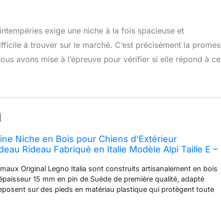
intempéries exige une niche à la fois spacieuse et
ifficile à trouver sur le marché. C’est précisément la prome
ous avons mise à l’épreuve pour vérifier si elle répond à ce
sine Niche en Bois pour Chiens d'Extérieur
eau Rideau Fabriqué en Italie Modèle Alpi Taille E –
 102x122xH108
imaux Original Legno Italia sont construits artisanalement en bois
épaisseur 15 mm en pin de Suède de première qualité, adapté
 Reposent sur des pieds en matériau plastique qui protègent toute
'humidité L'entrée est dotée de bordures de protection en
sure, tandis que la structure interne garantit une solidité
ulons en acier MA 6 × 35 avec insert fileté métrique en acier. Le