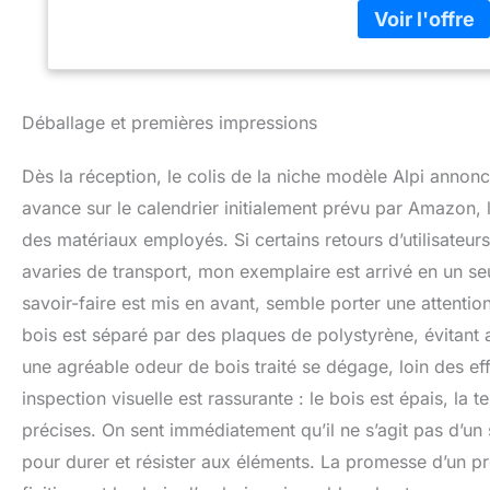
toit est isolé et 
couverture est ré
recouvert de cope
réalisée avec la 
anti-moisissure, 
Déballage et premières impressions
hautement résistan
chiens jusqu'à un
Dès la réception, le colis de la niche modèle Alpi annonc
expédiées au clie
cm Dimensions int
avance sur le calendrier initialement prévu par Amazon, l
L38 x 64H cm
des matériaux employés. Si certains retours d’utilisateurs
avaries de transport, mon exemplaire est arrivé en un seul
savoir-faire est mis en avant, semble porter une attenti
bois est séparé par des plaques de polystyrène, évitant ai
une agréable odeur de bois traité se dégage, loin des ef
inspection visuelle est rassurante : le bois est épais, la 
précises. On sent immédiatement qu’il ne s’agit pas d’un
pour durer et résister aux éléments. La promesse d’un pro