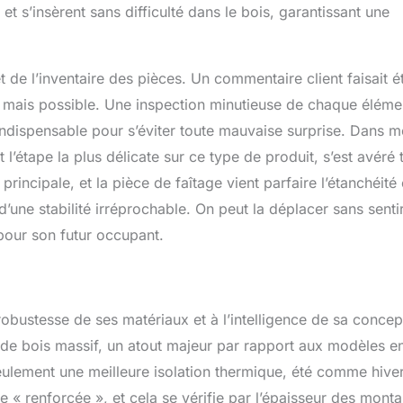
et s’insèrent sans difficulté dans le bois, garantissant une
et de l’inventaire des pièces. Un commentaire client faisait é
e mais possible. Une inspection minutieuse de chaque éléme
ndispensable pour s’éviter toute mauvaise surprise. Dans 
t l’étape la plus délicate sur ce type de produit, s’est avéré 
rincipale, et la pièce de faîtage vient parfaire l’étanchéité 
d’une stabilité irréprochable. On peut la déplacer sans sentir
pour son futur occupant.
 robustesse de ses matériaux et à l’intelligence de sa concep
x de bois massif, un atout majeur par rapport aux modèles e
eulement une meilleure isolation thermique, été comme hiver
e « renforcée », et cela se vérifie par l’épaisseur des monta