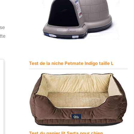
sse
tte
Test de la niche Petmate Indigo taille L
Test du panier lit Serta pour chien