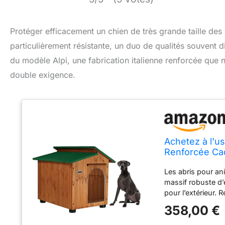
Protéger efficacement un chien de très grande taille des 
particulièrement résistante, un duo de qualités souvent d
du modèle Alpi, une fabrication italienne renforcée que n
double exigence.
Achetez à l'u
Renforcée Cad
Grand Danois
Les abris pour an
massif robuste d’
pour l’extérieur.
la structure de l
358,00 €
aluminium anti-mor
exceptionnelle. Bo