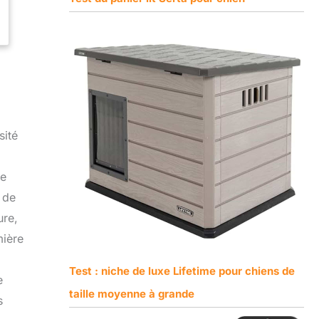
sité
le
 de
ure,
mière
Test : niche de luxe Lifetime pour chiens de
e
taille moyenne à grande
s