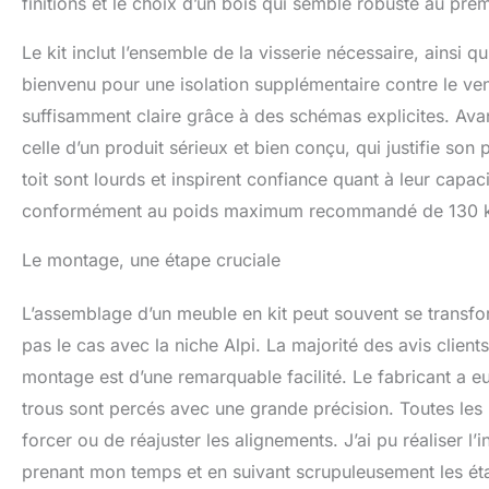
finitions et le choix d’un bois qui semble robuste au prem
Le kit inclut l’ensemble de la visserie nécessaire, ainsi qu
bienvenu pour une isolation supplémentaire contre le vent
suffisamment claire grâce à des schémas explicites. Av
celle d’un produit sérieux et bien conçu, qui justifie son
toit sont lourds et inspirent confiance quant à leur capac
conformément au poids maximum recommandé de 130 
Le montage, une étape cruciale
L’assemblage d’un meuble en kit peut souvent se transfo
pas le cas avec la niche Alpi. La majorité des avis clien
montage est d’une remarquable facilité. Le fabricant a e
trous sont percés avec une grande précision. Toutes les 
forcer ou de réajuster les alignements. J’ai pu réaliser l
prenant mon temps et en suivant scrupuleusement les étap