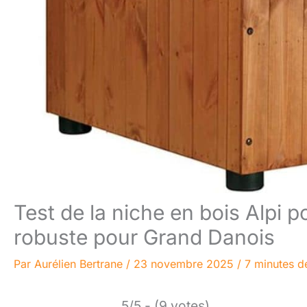
Test de la niche en bois Alpi 
robuste pour Grand Danois
Par
Aurélien Bertrane
/
23 novembre 2025
/
7 minutes d
5/5 - (9 votes)