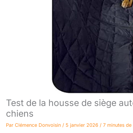
Test de la housse de siège aut
chiens
Par
Clémence Donvoisin
/
5 janvier 2026
/
7 minutes de 