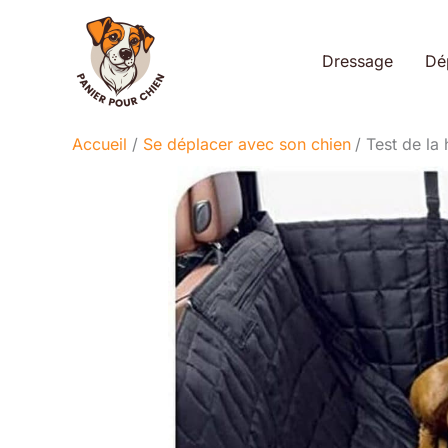
Aller
au
Dressage
Dé
contenu
Accueil
Se déplacer avec son chien
Test de la