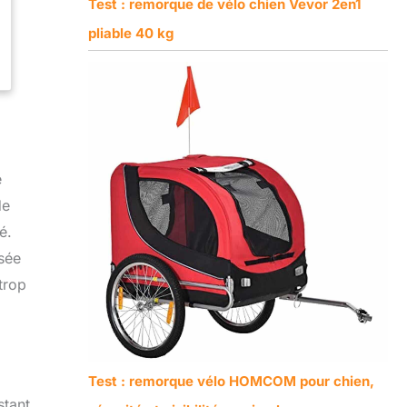
Test : remorque de vélo chien Vevor 2en1
pliable 40 kg
e
de
é.
ssée
trop
Test : remorque vélo HOMCOM pour chien,
stant