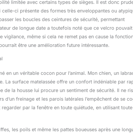
ilité limitée avec certains types de sièges. Il est donc prud
i celle-ci présente des formes très enveloppantes ou atypiq
passer les boucles des ceintures de sécurité, permettant
sateur de longue date a toutefois noté que ce velcro pouvait
e vigilance, même si cela ne remet pas en cause la fonctio
pourrait être une amélioration future intéressante.
al
ormé en un véritable cocon pour l’animal. Mon chien, un labra
. La surface matelassée offre un confort indéniable par ra
ée de la housse lui procure un sentiment de sécurité. Il ne ri
s d’un freinage et les parois latérales l’empêchent de se c
t regarder par la fenêtre en toute quiétude, en utilisant toute
iffes, les poils et même les pattes boueuses après une long