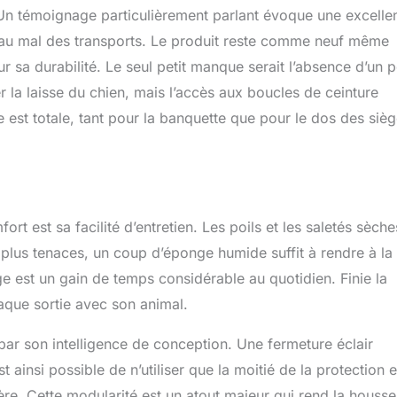
. Un témoignage particulièrement parlant évoque une excelle
t au mal des transports. Le produit reste comme neuf même
sur sa durabilité. Le seul petit manque serait l’absence d’un p
 la laisse du chien, mais l’accès aux boucles de ceinture
est totale, tant pour la banquette que pour le dos des siè
t est sa facilité d’entretien. Les poils et les saletés sèche
 plus tenaces, un coup d’éponge humide suffit à rendre à la
ge est un gain de temps considérable au quotidien. Finie la
que sortie avec son animal.
 par son intelligence de conception. Une fermeture éclair
t ainsi possible de n’utiliser que la moitié de la protection 
ère. Cette modularité est un atout majeur qui rend la housse