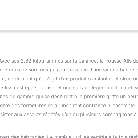
e. Avec ses 2,62 kilogrammes sur la balance, la housse Allsid
ur : nous ne sommes pas en présence d’une simple bâche 
 confirment qu’il s’agit d’un produit substantiel et structur
Le tissu est épais, dense, et une surface légèrement matela
ns bas de gamme qui se déchirent à la première griffe un peu 
rente des fermetures éclair inspirent confiance. L’ensemble
ésister aux assauts répétés d’un ou plusieurs compagnons à
part des habitacles. Le matériau utilisé semble à la fois rési