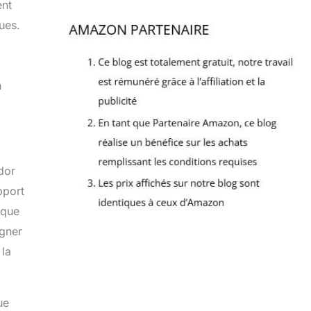
ent
ues.
n
dor
pport
sque
ogner
 la
ue