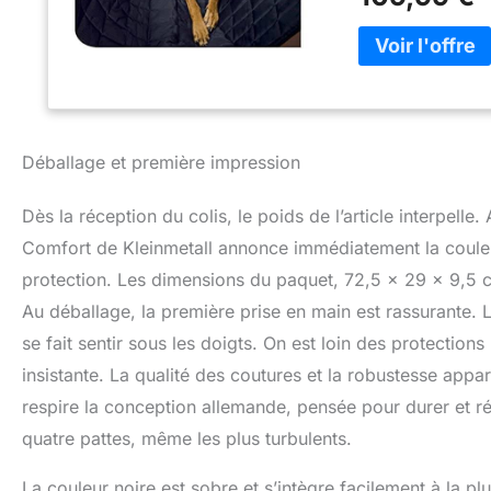
Déballage et première impression
Dès la réception du colis, le poids de l’article interpell
Comfort de Kleinmetall annonce immédiatement la coule
protection. Les dimensions du paquet, 72,5 x 29 x 9,5 cm,
Au déballage, la première prise en main est rassurante. 
se fait sentir sous les doigts. On est loin des protectio
insistante. La qualité des coutures et la robustesse appa
respire la conception allemande, pensée pour durer et r
quatre pattes, même les plus turbulents.
La couleur noire est sobre et s’intègre facilement à la plu