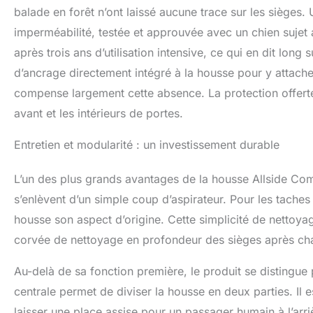
balade en forêt n’ont laissé aucune trace sur les sièges
imperméabilité, testée et approuvée avec un chien suje
après trois ans d’utilisation intensive, ce qui en dit long 
d’ancrage directement intégré à la housse pour y attacher
compense largement cette absence. La protection offerte 
avant et les intérieurs de portes.
Entretien et modularité : un investissement durable
L’un des plus grands avantages de la housse Allside Comfor
s’enlèvent d’un simple coup d’aspirateur. Pour les taches
housse son aspect d’origine. Cette simplicité de nettoya
corvée de nettoyage en profondeur des sièges après cha
Au-delà de sa fonction première, le produit se distingue
centrale permet de diviser la housse en deux parties. Il es
laisser une place assise pour un passager humain à l’arri