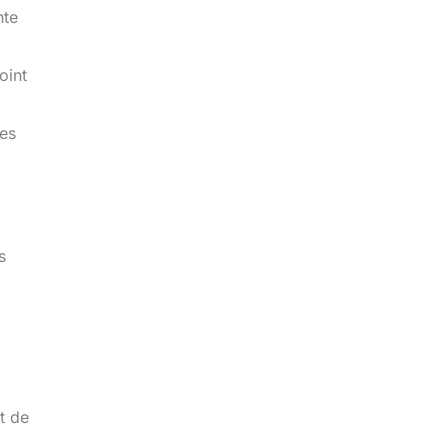
nte
oint
ges
s
et de