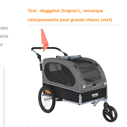
Test : doggyhut Original L, remorque
vélo/poussette pour grands chiens (vert)
 des
able
ur