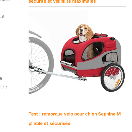
sécurité et visibilité maximales
 Le
e
t le
Test : remorque vélo pour chien Sepnine M
pliable et sécurisée