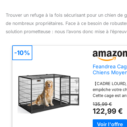
Trouver un refuge à la fois sécurisant pour un chien de g
de nombreux propriétaires. Face à ce besoin de robust
solution prometteuse : nous l’avons donc mise à l’épreuve 
-10%
Feandrea Cage
Chiens Moyen
Facile, XXL, 
【CADRE LOURD, SÉ
empêche votre chie
Cette cage est ant
chien 【CHOISIR 
135,99 €
convient aux chi
122,99 €
Malamute d'Alaska
dans les précau
pour faciliter l'a