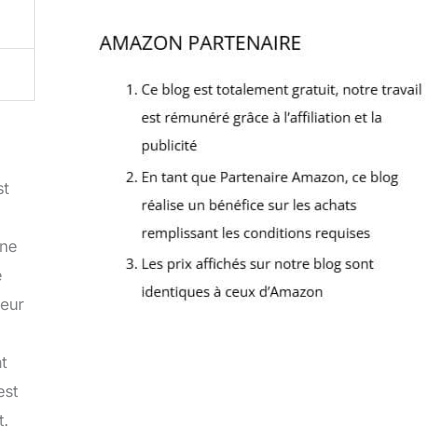
st
 ne
e
ieur
t
est
t.