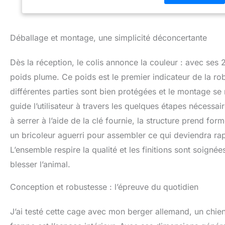
pensé aux petits 
blesser leurs g
lorsque votre chi
Déballage et montage, une simplicité déconcertante
transformer cett
À NETTOYER, AGR
d'un plateau amovi
Dès la réception, le colis annonce la couleur : avec se
endroit privé et 
poids plume. Ce poids est le premier indicateur de la rob
différentes parties sont bien protégées et le montage se r
guide l’utilisateur à travers les quelques étapes nécessa
à serrer à l’aide de la clé fournie, la structure prend for
un bricoleur aguerri pour assembler ce qui deviendra r
L’ensemble respire la qualité et les finitions sont soigné
blesser l’animal.
Conception et robustesse : l’épreuve du quotidien
J’ai testé cette cage avec mon berger allemand, un chien