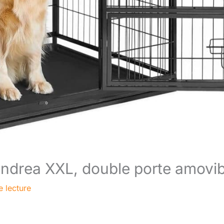
andrea XXL, double porte amovib
e lecture