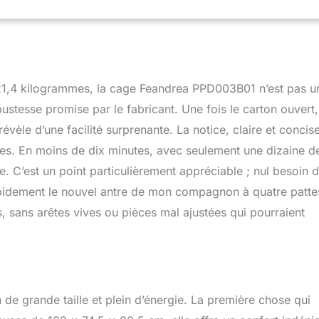
chiens, la porte est conçue avec un seuil bas pour éviter de
enoux 【DÉMONTABLE ET POLYVALENT】Enlevez les portes
en est plus sage ou enlevez simplement l’ouverture du haut pour
e cage en un parc de jeu ou une niche pour votre chien 【FACILE
ÉABLE】Cette cage pour animaux de compagnie est dotée
ble qui couvre le fond, facilitant le nettoyage. Donnez-lui un
s 21,4 kilogrammes, la cage Feandrea PPD003B01 n’est pas u
propre, votre toutou vous remerciera
ustesse promise par le fabricant. Une fois le carton ouvert,
évèle d’une facilité surprenante. La notice, claire et concise
ires. En moins de dix minutes, avec seulement une dizaine d
me. C’est un point particulièrement appréciable ; nul besoin d
apidement le nouvel antre de mon compagnon à quatre patte
es, sans arêtes vives ou pièces mal ajustées qui pourraient
 de grande taille et plein d’énergie. La première chose qui