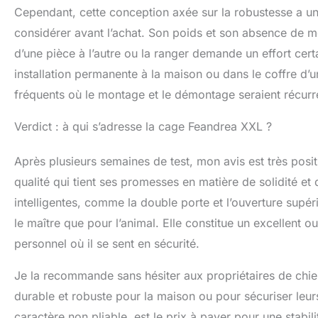
Cependant, cette conception axée sur la robustesse a un r
considérer avant l’achat. Son poids et son absence de m
d’une pièce à l’autre ou la ranger demande un effort cer
installation permanente à la maison ou dans le coffre d
fréquents où le montage et le démontage seraient récurr
Verdict : à qui s’adresse la cage Feandrea XXL ?
Après plusieurs semaines de test, mon avis est très pos
qualité qui tient ses promesses en matière de solidité et 
intelligentes, comme la double porte et l’ouverture supéri
le maître que pour l’animal. Elle constitue un excellent ou
personnel où il se sent en sécurité.
Je la recommande sans hésiter aux propriétaires de chie
durable et robuste pour la maison ou pour sécuriser leurs
caractère non pliable, est le prix à payer pour une stabil