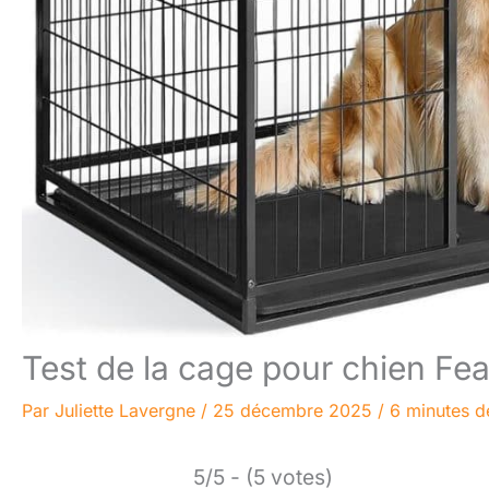
Test de la cage pour chien Fe
Par
Juliette Lavergne
/
25 décembre 2025
/
6 minutes d
5/5 - (5 votes)