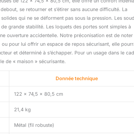
euses de 122 x 74,5 x 80,5 cm, elle offre un confort indénia
ebout, se retourner et s’étirer sans aucune difficulté. La
 solides qui ne se déforment pas sous la pression. Les sou
de grande stabilité. Les loquets des portes sont simples à
e ouverture accidentelle. Notre préconisation est de noter
 ou pour lui offrir un espace de repos sécurisant, elle pourr
ucteur et déterminé à s’échapper. Pour un usage dans le ca
ôle de « maison » sécurisante.
Donnée technique
122 x 74,5 x 80,5 cm
21,4 kg
Métal (fil robuste)