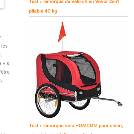
Test : remorque de vélo chien Vevor 2en1
pliable 40 kg
n
 les
,
e vis
’être
s.
Test : remorque vélo HOMCOM pour chien,