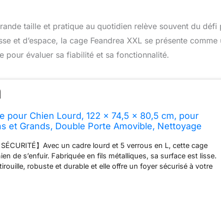
rande taille et pratique au quotidien relève souvent du défi
esse et d’espace, la cage Feandrea XXL se présente comme
pour évaluer sa fiabilité et sa fonctionnalité.
 pour Chien Lourd, 122 x 74,5 x 80,5 cm, pour
s et Grands, Double Porte Amovible, Nettoyage
Noir PPD003B01
CURITÉ】Avec un cadre lourd et 5 verrous en L, cette cage
n de s’enfuir. Fabriquée en fils métalliques, sa surface est lisse.
irouille, robuste et durable et elle offre un foyer sécurisé à votre
UNE CAGE ADAPTÉE】Cette cage de 122 x 75,5 x 80,5 cm
ens entre 42 et 50 kg. Races recommandées : Berger allemand,
, Golden retriever. Veuillez regarder les méthodes de mesures
tions 【DOUBLE PORTE, DESIGN BIEN PENSÉ】Une grande porte
ccès, une petite porte pour nourir votre chien et jouer avec lui. On a