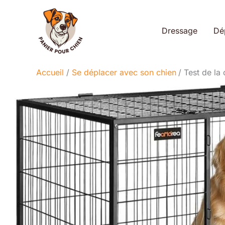
Aller
au
Dressage
Dé
contenu
Accueil
Se déplacer avec son chien
Test de la