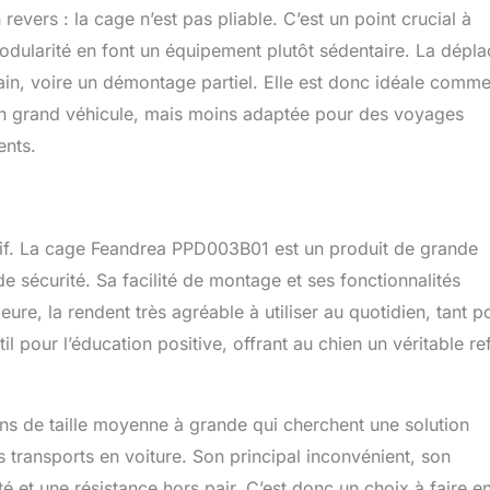
evers : la cage n’est pas pliable. C’est un point crucial à
odularité en font un équipement plutôt sédentaire. La dépla
tain, voire un démontage partiel. Elle est donc idéale comm
’un grand véhicule, mais moins adaptée pour des voyages
ents.
itif. La cage Feandrea PPD003B01 est un produit de grande
de sécurité. Sa facilité de montage et ses fonctionnalités
eure, la rendent très agréable à utiliser au quotidien, tant p
til pour l’éducation positive, offrant au chien un véritable r
ns de taille moyenne à grande qui cherchent une solution
 transports en voiture. Son principal inconvénient, son
ité et une résistance hors pair. C’est donc un choix à faire e