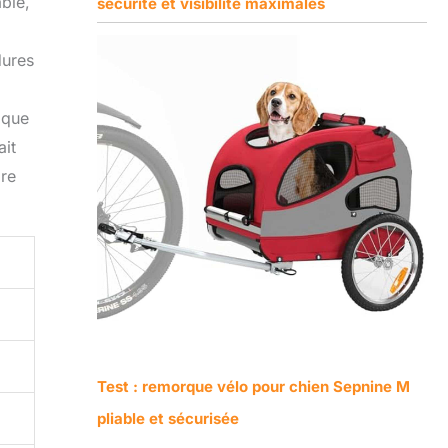
ble,
sécurité et visibilité maximales
dures
 que
ait
dre
Test : remorque vélo pour chien Sepnine M
pliable et sécurisée