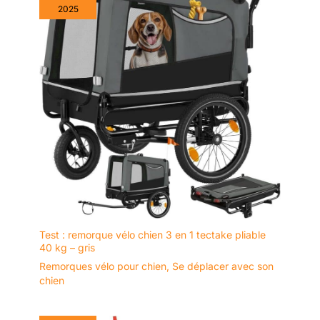
2025
Test : remorque vélo chien 3 en 1 tectake pliable
40 kg – gris
Remorques vélo pour chien
,
Se déplacer avec son
chien