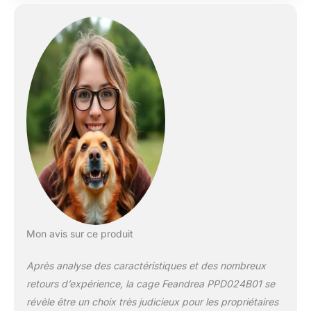
portes et verrous,
double sécurité] Les
deux portes
permettent à votre
animal d’entrer et de
sortir facilement. Les
verrous en L
empêchent votre
animal de les ouvrir
lui-même [Choisissez
la bonne taille] Cette
cage de 136 x 79 x
87 cm convient aux
chiens de 50 à 68 kg.
Races
recommandées :
Mon avis sur ce produit
Chiens de montagne
des Pyrénées, Saint-
Après analyse des caractéristiques et des nombreux
Bernard, Terre-
retours d’expérience, la cage Feandrea PPD024B01 se
Neuve. Veuillez lire
nos conseils de
révèle être un choix très judicieux pour les propriétaires