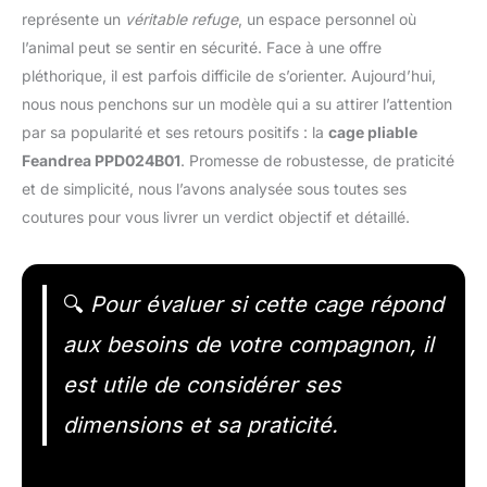
représente un
véritable refuge
, un espace personnel où
l’animal peut se sentir en sécurité. Face à une offre
pléthorique, il est parfois difficile de s’orienter. Aujourd’hui,
nous nous penchons sur un modèle qui a su attirer l’attention
par sa popularité et ses retours positifs : la
cage pliable
Feandrea PPD024B01
. Promesse de robustesse, de praticité
et de simplicité, nous l’avons analysée sous toutes ses
coutures pour vous livrer un verdict objectif et détaillé.
🔍
Pour évaluer si cette cage répond
aux besoins de votre compagnon, il
est utile de considérer ses
dimensions et sa praticité.