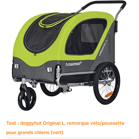
Test : doggyhut Original L, remorque vélo/poussette
pour grands chiens (vert)