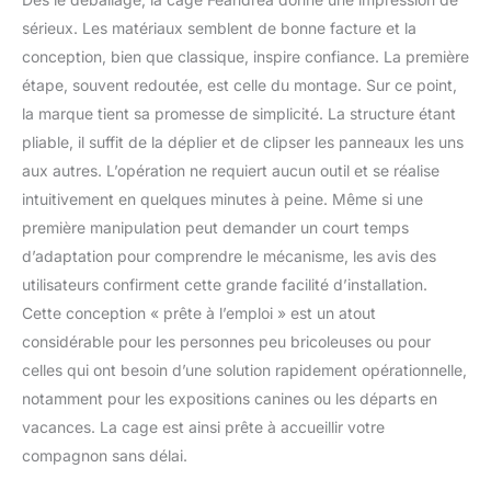
de sortir facilement.
Les verrous en L
sérieux. Les matériaux semblent de bonne facture et la
empêchent votre
conception, bien que classique, inspire confiance. La première
animal de les ouvrir lui-
étape, souvent redoutée, est celle du montage. Sur ce point,
même [Choisissez la
la marque tient sa promesse de simplicité. La structure étant
bonne taille] Cette cage
de 136 x 79 x 87 cm
pliable, il suffit de la déplier et de clipser les panneaux les uns
convient aux chiens de
aux autres. L’opération ne requiert aucun outil et se réalise
50 à 68 kg. Races
intuitivement en quelques minutes à peine. Même si une
recommandées :
première manipulation peut demander un court temps
Chiens de montagne
des Pyrénées, Saint-
d’adaptation pour comprendre le mécanisme, les avis des
Bernard, Terre-Neuve.
utilisateurs confirment cette grande facilité d’installation.
Veuillez lire nos
Cette conception « prête à l’emploi » est un atout
conseils de mesure
considérable pour les personnes peu bricoleuses ou pour
dans les précautions
pour choisir la bonne
celles qui ont besoin d’une solution rapidement opérationnelle,
taille [Facile à
notamment pour les expositions canines ou les départs en
assembler, facile à
vacances. La cage est ainsi prête à accueillir votre
déplacer] Aucun outil
compagnon sans délai.
n'est nécessaire, il
suffit de fixer les