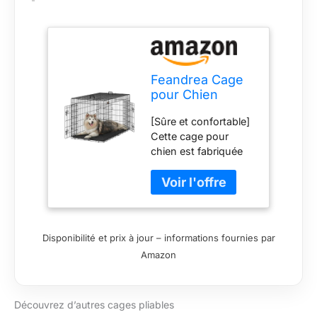
un endroit privé et
propre, il vous
remerciera
Feandrea Cage
pour Chien
Pliable avec 2
[Sûre et confortable]
Portes, Plateau
Cette cage pour
Amovible, 136 x
chien est fabriquée
79 x 87 cm,
en fil métallique
Taille XXXL, Noir
durable, solide et
PPD054B01
résistant à la rouille
avec une surface
lisse et sans bords
Disponibilité et prix à jour – informations fournies par
tranchants. Voici un
Amazon
endroit sûr et
confortable pour
votre chien [Doubles
portes et verrous,
Découvrez d’autres cages pliables
double sécurité] Les