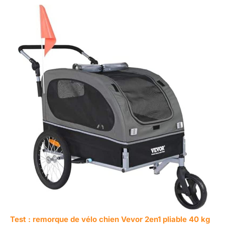
Test : remorque de vélo chien Vevor 2en1 pliable 40 kg