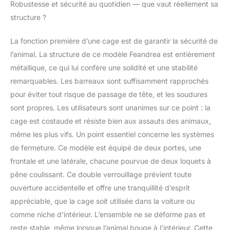
Robustesse et sécurité au quotidien — que vaut réellement sa
verrous. La cage est
structure ?
pliable. Grâce aux 2
poignées sur le
dessus, elle est facile à
La fonction première d’une cage est de garantir la sécurité de
transportée partout
l’animal. La structure de ce modèle Feandrea est entièrement
[Facile à nettoyer,
métallique, ce qui lui confère une solidité et une stabilité
esprit tranquille] Cette
remarquables. Les barreaux sont suffisamment rapprochés
cage pour animaux est
équipée d'un plateau
pour éviter tout risque de passage de tête, et les soudures
en plastique amovible,
sont propres. Les utilisateurs sont unanimes sur ce point : la
ce qui la rend facile à
cage est costaude et résiste bien aux assauts des animaux,
être nettoyée. Donnez
même les plus vifs. Un point essentiel concerne les systèmes
à votre chien un
de fermeture. Ce modèle est équipé de deux portes, une
endroit privé et propre,
il vous remerciera
frontale et une latérale, chacune pourvue de deux loquets à
pêne coulissant. Ce double verrouillage prévient toute
ouverture accidentelle et offre une tranquillité d’esprit
appréciable, que la cage soit utilisée dans la voiture ou
comme niche d’intérieur. L’ensemble ne se déforme pas et
reste stable, même lorsque l’animal bouge à l’intérieur. Cette