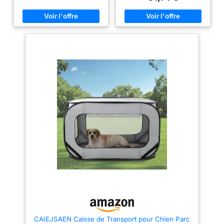
métallique durable ; diviseur,
et confortable pour votre chien
choisir la bonne taille
plateau solide et poignée
[Doubles portes et verrous,
[Facile à assembler,
supérieure inclus Mécanismes
double sécurité] Les deux
de verrouillage manuel fiables
portes permettent à votre animal
facile à déplacer]
pour un confinement sûr et
d’entrer et de sortir facilement.
Aucun outil n'est
sécurisé Se plie à plat pour un
Les verrous en L empêchent
nécessaire, il suffit de
transport facile et un rangement
votre animal de les ouvrir lui-
compact ; plateau en plastique
même [Choisissez la bonne
fixer les verrous. La
amovible pour un nettoyage
taille] Cette cage de 122 x 74.5
cage est pliable.
facile Dimensions du produit :
x 80,5 cm convient aux chiens
91,4 x 58,4 x 63,5 cm ( L x l x
de 42 à 50 kg. Races
Grâce aux 2
H)
recommandées : Berger
poignées sur le
allemand, Malamute d'Alaska,
dessus, elle est facile
Golden Retriever, etc. Veuillez
lire nos conseils de mesure
à transportée partout
dans les précautions pour
[Facile à nettoyer,
choisir la bonne taille [Facile à
assembler, facile à déplacer]
esprit tranquille]
Aucun outil n'est nécessaire, il
Cette cage pour
suffit de fixer les verrous. La
animaux est équipée
cage est pliable. Grâce aux 2
poignées sur le dessus, elle est
d'un plateau en
facile à transportée partout
plastique amovible,
[Facile à nettoyer, esprit
tranquille] Cette cage pour
ce qui la rend facile à
animaux est équipée d'un
être nettoyée.
plateau en plastique amovible,
Donnez à votre chien
ce qui la rend facile à être
nettoyée. Donnez à votre chien
un endroit privé et
CAIEJSAEN Caisse de Transport pour Chien Parc
un endroit privé et propre, il