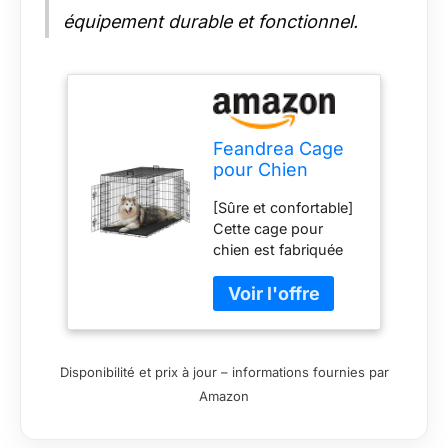
équipement durable et fonctionnel.
Feandrea Cage
pour Chien
Pliable avec 2
[Sûre et confortable]
Portes, Plateau
Cette cage pour
Amovible, 136 x
chien est fabriquée
79 x 87 cm,
en fil métallique
Taille XXXL, Noir
durable, solide et
PPD054B01
résistant à la rouille
avec une surface
lisse et sans bords
Disponibilité et prix à jour – informations fournies par
tranchants. Voici un
Amazon
endroit sûr et
confortable pour
votre chien [Doubles