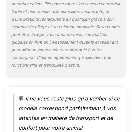
mesure dans les
de petits chiens. Elle coche toutes les cases d’un produit
précautions pour
fiable et bien pensé : elle est solide, sécurisante, et
choisir la bonne taille
d’une praticité remarquable au quotidien grâce à son
[Facile à assembler,
facile à déplacer]
système de pliage et son plateau amovible. Si son poids
Aucun outil n'est
peut être un léger frein pour certains, ses qualités
nécessaire, il suffit de
globales en font un investissement durable et rassurant
fixer les verrous. La
pour offrir un espace sûr et confortable à votre
cage est pliable.
Grâce aux 2
compagnon. C’est un équipement qui allie avec brio
poignées sur le
fonctionnalité et tranquillité d’esprit.
dessus, elle est facile
à transportée partout
[Facile à nettoyer,
esprit tranquille]
Cette cage pour
💬
Il ne vous reste plus qu’à vérifier si ce
animaux est équipée
d'un plateau en
modèle correspond parfaitement à vos
plastique amovible,
attentes en matière de transport et de
ce qui la rend facile à
être nettoyée.
confort pour votre animal.
Donnez à votre chien