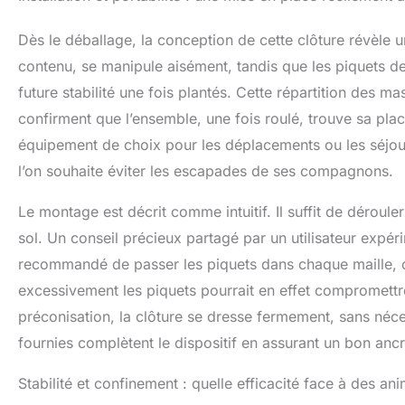
argent. Pas de 
Dès le déballage, la conception de cette clôture révèle 
contenu, se manipule aisément, tandis que les piquets de
future stabilité une fois plantés. Cette répartition des ma
confirment que l’ensemble, une fois roulé, trouve sa plac
équipement de choix pour les déplacements ou les séjours
l’on souhaite éviter les escapades de ses compagnons.
Le montage est décrit comme intuitif. Il suffit de dérouler 
sol. Un conseil précieux partagé par un utilisateur expérim
recommandé de passer les piquets dans chaque maille, o
excessivement les piquets pourrait en effet compromettre l
préconisation, la clôture se dresse fermement, sans néc
fournies complètent le dispositif en assurant un bon anc
Stabilité et confinement : quelle efficacité face à des a