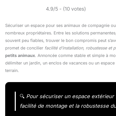
4.9/5 - (10 votes)
Sécuriser un espace pour ses animaux de compagnie ou 
nombreux propriétaires. Entre les solutions permanentes
souvent peu fiables, trouver le bon compromis peut s’av
promet de concilier
facilité d’installation, robustesse et
petits animaux
. Annoncée comme stable et simple à mont
délimiter un jardin, un enclos de vacances ou un espace d
terrain.
🔍
Pour sécuriser un espace extérieur r
facilité de montage et la robustesse du