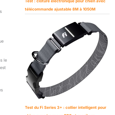
Test : clôture électronique pour chien avec
télécommande ajustable 8M à 1050M
s
ue
s le
 est
es
Test du Fi Series 3+ : collier intelligent pour