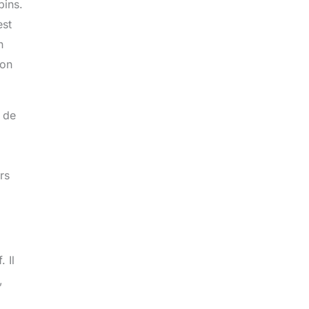
pins.
est
n
ion
 de
rs
 Il
,