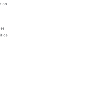
tion
ces,
éfice