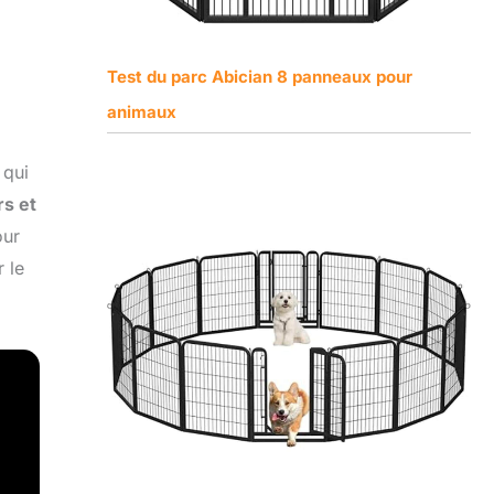
Test du parc Abician 8 panneaux pour
animaux
 qui
rs et
our
 le