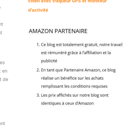
chien avec traqueur GPS et moniteur
e
d’activité
nt
t
ces
t en
t de
ent