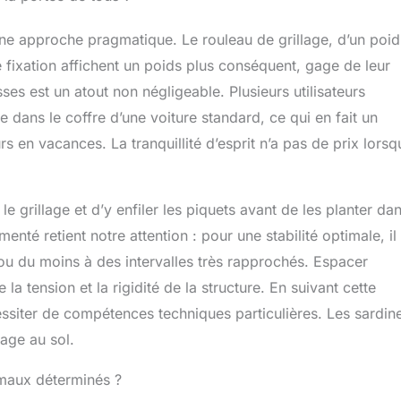
questions, jusqu'à 100 jours après l'achat
une approche pragmatique. Le rouleau de grillage, d’un poid
 fixation affichent un poids plus conséquent, gage de leur
sses est un atout non négligeable. Plusieurs utilisateurs
e dans le coffre d’une voiture standard, ce qui en fait un
 en vacances. La tranquillité d’esprit n’a pas de prix lorsq
le grillage et d’y enfiler les piquets avant de les planter dan
enté retient notre attention : pour une stabilité optimale, il
u du moins à des intervalles très rapprochés. Espacer
a tension et la rigidité de la structure. En suivant cette
essiter de compétences techniques particulières. Les sardin
rage au sol.
nimaux déterminés ?