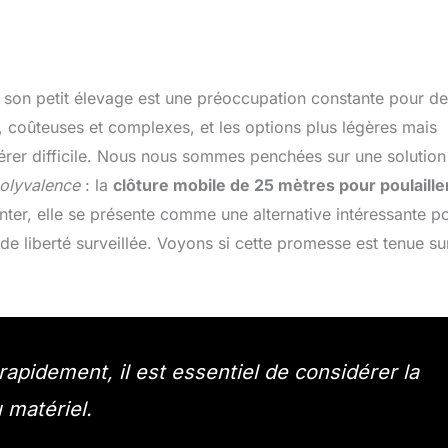
son petit élevage est une préoccupation constante pour de
, coûteuses et complexes, et les options plus légères mais
érer difficile. Nous nous sommes penchées sur une solution
 polyvalence
: la
clôture mobile de 25 mètres pour poulaille
er, elle se présente comme une alternative intéressante p
e liberté surveillée. Voyons si cette promesse est tenue sur
apidement, il est essentiel de considérer la
 matériel.