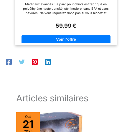
Porte, Solide et Smoth, Installation Simple, Blanc
relier l'un set à l'autre pour un
disponible
Matériaux avancés : le parc pour chiots est fabriqué en
89 x 89 cm
terrain sécurisé agrandi. Il
polyéthylène haute densité, sûr, inodore, sans BPA et sans
permet à vos animaux de
bavures. Ne vous inquiétez donc pas si vous léchez et
compagnie de se reposer et de
mordrez le parc pour chiot. Grâce à l'utilisation d'un matériau
s'amuser sans avoir à
épais et d'un design solide double face, il est plus stable.
s'inquiéter de leurs fugues.
59,99 €
Exquis et beau : ce parc pour chien s'adapte à la plupart des
Clôturez un espace plus grand
décorations d'intérieur et est assez exquis. Convient aux
avec plus d'un set. Pas
chiots, chiens, lapins ou cochons d'Inde. Donnez-leur leur
uniquement pour les chiens :
propre espace. Sûr et stable : la partie inférieure est équipée
Amovible et emboîtable, cette
de 4 patins antidérapants, ce qui augmente la sécurité. Pour le
clôture pour animaux de
montage en extérieur, la partie inférieure est équipée de 4
compagnie convient aux
clous supplémentaires. La conception de la serrure de porte à
animaux de petite taille ou de
deux niveaux empêche le chiot de s'échapper
taille moyenne, tels que les
accidentellement. Installation facile : aucun outil nécessaire,
chiots (les caniches et les
seulement 4 étapes et 3 minutes pour terminer l'installation.
corgis), les lapins, les canards,
Lorsqu'il n'est pas utilisé, il peut être plié pour un transport et
etc. Un modèle optimal pour une
un rangement faciles. Facile à nettoyer : chaque partie du
utilisation intérieure et
clapier pour chien est lisse et ne présente pas de creux et peut
extérieure.
être nettoyée simplement avec une serviette humide.
Articles similaires
Oct
21
2025