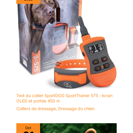
Test du collier SportDOG SportTrainer 575 : écran
OLED et portée 450 m
Colliers de dressage
,
Dressage du chien
Oct