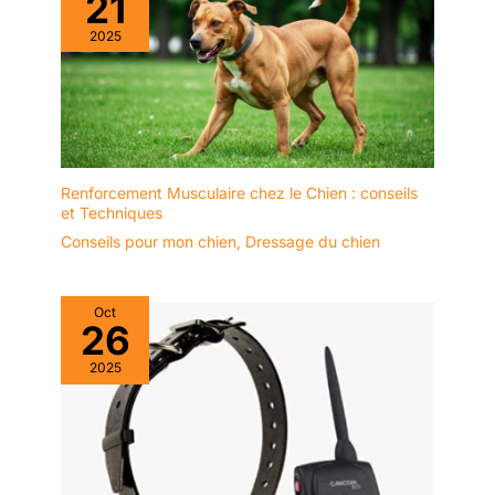
21
2025
Renforcement Musculaire chez le Chien : conseils
et Techniques
Conseils pour mon chien
,
Dressage du chien
Oct
26
2025