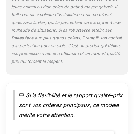
soulevant, cet enclos
jeune animal ou d’un chien de petit à moyen gabarit. Il
pour chien se
brille par sa simplicité d’installation et sa modularité
verrouille
quasi sans limites, qui lui permettent de s’adapter à une
automatiquement à la
multitude de situations. Si sa robustesse atteint ses
fermeture. Plus sûr et
plus pratique que les
limites face aux plus grands chiens, il remplit son contrat
anciens verrous en L
à la perfection pour sa cible. C’est un produit qui délivre
du marché Accès
ses promesses avec une efficacité et un rapport qualité-
facile pour vous deux
prix qui forcent le respect.
: Conçu avec un seuil
bas, notre enclos
permet aux chiens de
petite taille d'entrer et
sortir sans difficulté.
Plus besoin
💬
Si la flexibilité et le rapport qualité-prix
d'enjamber la
sont vos critères principaux, ce modèle
barrière, rendant
l'entretien et
mérite votre attention.
l'interaction avec
votre compagnon
encore plus simples