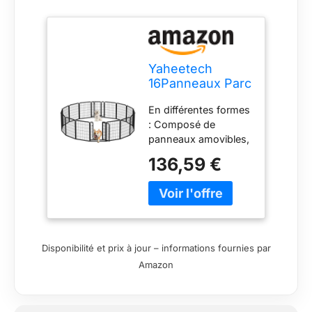
Yaheetech
16Panneaux Parc
pour Chien 80cm
En différentes formes
Chenil Enclos en
: Composé de
Métal avec Porte
panneaux amovibles,
ce parc pour animaux
136,59 €
de compagnie peut
être construit de
manière flexible, en
ajoutant ou en
retirant des
panneaux. Octogone,
Disponibilité et prix à jour – informations fournies par
carré, rectangle, etc.
Amazon
Pratique à ranger :
Démontable en
panneaux, cette