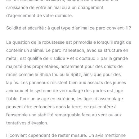
du marché Accès facile
croissance de votre animal ou à un changement
pour vous deux :
Conçu avec un seuil
d’agencement de votre domicile.
bas, notre enclos
Solidité et sécurité : à quel type d’animal ce parc convient-il ?
permet aux chiens de
petite taille d'entrer et
sortir sans difficulté.
La question de la robustesse est primordiale lorsqu’il s’agit de
Plus besoin d'enjamber
contenir un animal. Le parc Yaheetech, avec sa structure en
la barrière, rendant
métal, est qualifié de « solide » et « costaud » par la grande
l'entretien et
majorité des propriétaires, notamment pour des chiots de
l'interaction avec votre
compagnon encore
races comme le Shiba Inu ou le Spitz, ainsi que pour des
plus simples
lapins. Les panneaux résistent bien aux assauts des jeunes
animaux et le système de verrouillage des portes est jugé
fiable. Pour un usage en extérieur, les tiges d’assemblage
peuvent être enfoncées dans la terre, ce qui confère à
l’ensemble une stabilité remarquable face au vent ou aux
tentatives d’évasion.
Il convient cependant de rester mesuré. Un avis mentionne