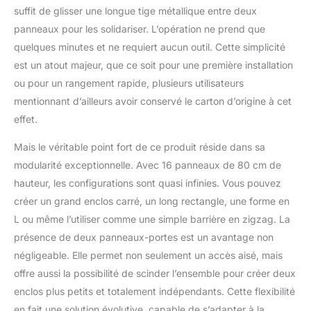
transport. Pour les
suffit de glisser une longue tige métallique entre deux
petits animaux : 80 cm
panneaux pour les solidariser. L’opération ne prend que
de haut, ce parc pour
quelques minutes et ne requiert aucun outil. Cette simplicité
chien en métal
est un atout majeur, que ce soit pour une première installation
s'adapte aux petits
animaux comme les
ou pour un rangement rapide, plusieurs utilisateurs
chiots, les lapins, les
mentionnant d’ailleurs avoir conservé le carton d’origine à cet
canards, les cochons
effet.
d'Inde, les lapins, les
chatons, etc. Verrouille
Mais le véritable point fort de ce produit réside dans sa
automatiquement :
modularité exceptionnelle. Avec 16 panneaux de 80 cm de
Grâce à notre serrure
hauteur, les configurations sont quasi infinies. Vous pouvez
intégrée améliorée,
ouvrez la porte d'une
créer un grand enclos carré, un long rectangle, une forme en
seule main en la
L ou même l’utiliser comme une simple barrière en zigzag. La
soulevant, cet enclos
présence de deux panneaux-portes est un avantage non
pour chien se verrouille
négligeable. Elle permet non seulement un accès aisé, mais
automatiquement à la
fermeture. Plus sûr et
offre aussi la possibilité de scinder l’ensemble pour créer deux
plus pratique que les
enclos plus petits et totalement indépendants. Cette flexibilité
anciens verrous en L
en fait une solution évolutive, capable de s’adapter à la