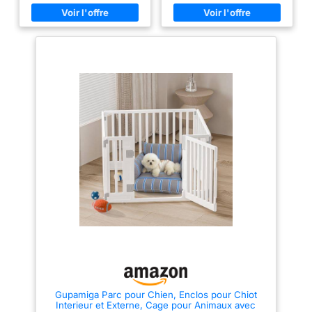
pour chien se
de se transformer en rectangle,
votre quotidien Parc Chien
carré ou octogone selon vos
170x170x80cm: Composé de 8
verrouille
besoins. Sûr et sécurisé : Grâce
panneaux en acier avec des
automatiquement à la
aux espacements appropriés
tiges de fixation épaissies qui
des barres, cet enclos
s'enfoncent fermement dans le
fermeture. Plus sûr et
d'exercice laisse vos animaux
sol. Cet enclos reste stable et
plus pratique que les
de compagnie rester en
ne s'effondre pas même si votre
anciens verrous en L
sécurité. Son loquet se
animal s'y appuie Enclos
verrouille automatiquement
Intérieur et Extérieur: Fabriqué
du marché Accès
lorsque vous la porte. Les
en acier à 100% avec un
facile pour vous deux
bords arrondis protègent les
processus de pulvérisation
animaux contre les blessures
antirouille. Il offre un espace de
: Conçu avec un seuil
sans abîmer les parquets. Les
jeu sécurisé pour vos animaux,
bas, notre enclos
tiges métalliques relient
que ce soit sur la pelouse du
permet aux chiens de
fermement les panneaux,
jardin ou dans votre salon Porte
pouvant fixer le parc dans la
Large d'Accès Facile: La
petite taille d'entrer et
prairie ou dans un sol extérieur.
conception de la grande porte
sortir sans difficulté.
Structure renforcée : D'un grand
permet aux chiens d'entrer et de
diamètre, les fils métalliques du
sortir librement sans stress. Elle
Plus besoin
parc se répartissent de manière
offre également un passage
d'enjamber la
dense pour une robustesse
spacieux pour que le
barrière, rendant
élevée. Un modèle fonctionnel
propriétaire puisse entrer
qui offre une zone clôturée et
nettoyer l'espace Montage
l'entretien et
sécurisée. Il permet à votre
Rapide sans Outils: Grâce au
l'interaction avec
animal de compagnie de faire
système de connexion par
de l'exercice et de s'amuser.
tiges, l'installation de cet enclos
votre compagnon
Son cadre résistant ne risque
noir encre se termine en environ
encore plus simples
pas de s'effondrer. Plus de
5 minutes. Vous pouvez ajuster
Gupamiga Parc pour Chien, Enclos pour Chiot
parcs disponibles : Cet enclos
librement la forme pour
Interieur et Externe, Cage pour Animaux avec
à six panneaux permet de se
l'adapter à votre espace