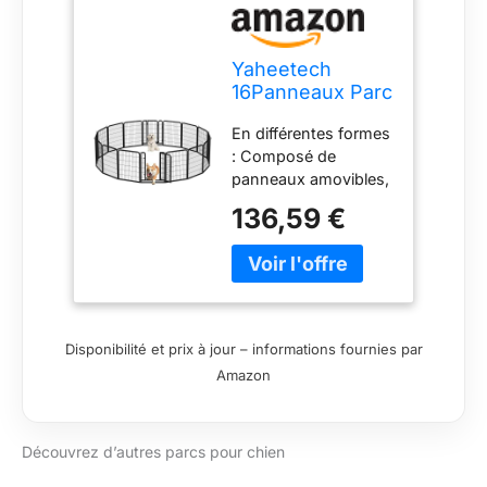
Yaheetech
16Panneaux Parc
pour Chien 80cm
En différentes formes
Chenil Enclos en
: Composé de
Métal avec Porte
panneaux amovibles,
ce parc pour animaux
136,59 €
de compagnie peut
être construit de
manière flexible, en
ajoutant ou en
retirant des
panneaux. Octogone,
Disponibilité et prix à jour – informations fournies par
carré, rectangle, etc.
Amazon
Pratique à ranger :
Démontable en
panneaux, cette
Découvrez d’autres parcs pour chien
clôture pour chien
peut être rangée en