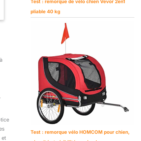
Test : remorque de vélo chien Vevor 2en1
pliable 40 kg
 à
.
.
tice
es
Test : remorque vélo HOMCOM pour chien,
 et