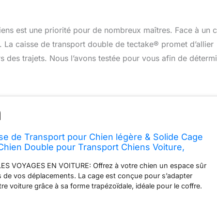
hiens est une priorité pour de nombreux maîtres. Face à un 
er. La caisse de transport double de tectake® promet d’allier
lors des trajets. Nous l’avons testée pour vous afin de déterm
se de Transport pour Chien légère & Solide Cage
Chien Double pour Transport Chiens Voiture,
din Cage pour Max. 2 Chiens - 104 x 90,5 x 69 cm
ES VOYAGES EN VOITURE: Offrez à votre chien un espace sûr
rs de vos déplacements. La cage est conçue pour s’adapter
re voiture grâce à sa forme trapézoïdale, idéale pour le coffre.
on optimale, elle garantit une circulation d’air frais pour garder
ndu tout au long du trajet. UN REFUGE SÛR ET CONFORTABLE
: Transformez cette cage en un espace de repos idéal pour