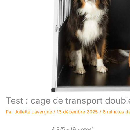
Test : cage de transport doubl
Par
Juliette Lavergne
/
13 décembre 2025
/
8 minutes de
4.9/5 - (9 votes)