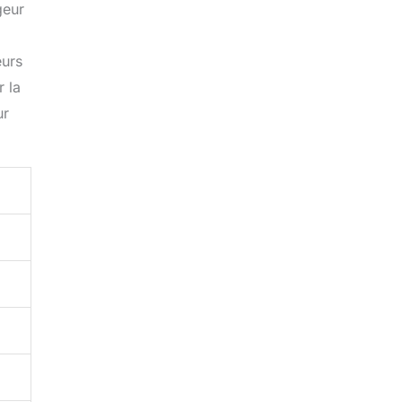
geur
eurs
 la
ur