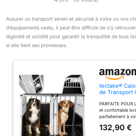
Assurer un transport serein et sécurisé à votre ou vos c
d’équipements vaste, il peut être difficile de s’y retrouv
légèreté et solidité pour garantir la tranquillité de tous 
si elle tient ses promesses.
tectake® Cais
de Transport 
Maison ou Jar
PARFAITE POUR L
et confortable lo
parfaitement à vot
Avec une ventilati
132,90 €
votre chien déte
POUR VOTRE CHIEN