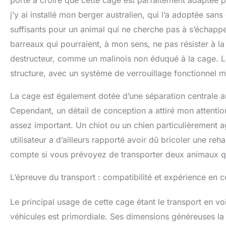
porte à croire que cette cage est parfaitement adaptée p
j’y ai installé mon berger australien, qui l’a adoptée san
suffisants pour un animal qui ne cherche pas à s’échapper.
barreaux qui pourraient, à mon sens, ne pas résister à la
destructeur, comme un malinois non éduqué à la cage. Le
structure, avec un système de verrouillage fonctionnel m
La cage est également dotée d’une séparation centrale am
Cependant, un détail de conception a attiré mon attention 
assez important. Un chiot ou un chien particulièrement ag
utilisateur a d’ailleurs rapporté avoir dû bricoler une re
compte si vous prévoyez de transporter deux animaux qu
L’épreuve du transport : compatibilité et expérience en c
Le principal usage de cette cage étant le transport en voi
véhicules est primordiale. Ses dimensions généreuses la 