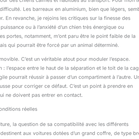
our des chiens calmes et habitués au transport. Pour mon t
s difficulté. Les barreaux en aluminium, bien que légers, sem
 En revanche, je rejoins les critiques sur la finesse des
 puissance ou à l’anxiété d’un chien très énergique ou
s portes, notamment, m’ont paru être le point faible de la
ais qui pourrait être forcé par un animal déterminé.
ovible. C’est un véritable atout pour moduler l’espace.
: l’espace entre le haut de la séparation et le toit de la cag
ile pourrait réussir à passer d’un compartiment à l’autre. U
hausse pour corriger ce défaut. C’est un point à prendre en
i ne doivent pas entrer en contact.
onditions réelles
ture, la question de sa compatibilité avec les différents
destinent aux voitures dotées d’un grand coffre, de type b