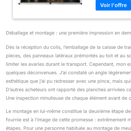
votre compagnon. 
pendant le transpo
sortie. Parfaite
ET NETTOYAGE ULTR
la cage ! Le mont
Déballage et montage : une première impression en demi
est tout aussi fac
qui cherchent un
Dès la réception du colis, l’emballage de la caisse de tr
DESIGN FONCTIONN
transport pour chi
pièces, des panneaux latéraux prémontés au toit et au so
sécurité de votre
limiter les avaries durant le transport. Cependant, mon e
grâce à ses dime
quelques déconvenues. J’ai constaté un angle légèremen
POLYVALENTE AU Q
espace intérieur 
esthétique que j’ai pu redresser avec une pince, mais qu
portes offrent un 
D’autres acheteurs ont rapporté des planches arrivées ca
chien, que vous l
Une inspection minutieuse de chaque élément avant de
Le montage en lui-même constitue la deuxième étape de c
fournie est à l’image de cette promesse : extrêmement mi
étapes. Pour une personne habituée au montage de meuble