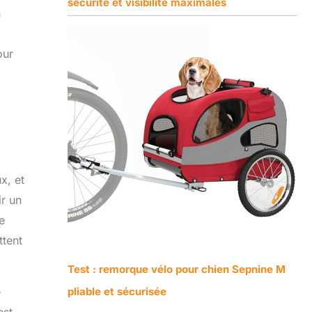
sécurité et visibilité maximales
n
our
x, et
ir un
e
ttent
Test : remorque vélo pour chien Sepnine M
pliable et sécurisée
e