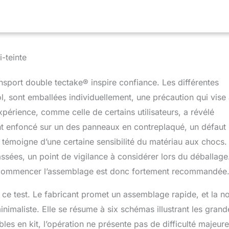
Les coins en plastique protègent votre chien des blessures
rt, tandis que les deux portes pratiques facilitent l’entrée et la
 comme refuge temporaire ou caisse de transport chien. MONTAGE
A SIMPLES: Plus de stress avec l’installation et l’entretien de
age rapide et intuitif permet de gagner du temps, et le nettoyage
-teinte
ile grâce à sa surface bien conçue. Parfaite pour les propriétaires
e caisse de transport chien pratique et durable. ROBUSTESSE ET
ansport double tectake® inspire confiance. Les différentes
EL: Fabriquée avec des matériaux solides, cette cage de
en est conçue pour durer. Sa finition de qualité assure la
l, sont emballées individuellement, une précaution qui vise
 chien, même lors des longs trajets. Idéale pour les grandes races
xpérience, comme celle de certains utilisateurs, a révélé
nsions adaptées comme une cage chien xxl. PRATIQUE ET
t enfoncé sur un des panneaux en contreplaqué, un défaut
UOTIDIEN: Que ce soit pour des trajets en voiture ou comme
pour votre chien, cette cage répond à tous vos besoins. Ses deux
i témoigne d’une certaine sensibilité du matériau aux chocs.
accès pratique, et sa grande taille garantit le confort de votre
ssées, un point de vigilance à considérer lors du déballage
’utilisiez comme cage transport chien ou refuge à la maison.
 commencer l’assemblage est donc fortement recommandée
e test. Le fabricant promet un assemblage rapide, et la no
nimaliste. Elle se résume à six schémas illustrant les grand
s en kit, l’opération ne présente pas de difficulté majeure