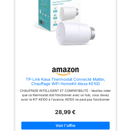
fourni avec 3 piles
2,4 GHz requis. Programmation
supplémentaires (6 au total),
quotidienne : définissez un
grâce à ces piles
programme de chauffage
supplémentaires, vous pourrez
quotidien en fonction de vos
profiter d'une utilisation
habitudes, permettant jusqu'à 6
prolongée sans craindre d'être
températures différentes par
à court d'énergie ECONOMISEZ
jour pour un style de vie plus
DE L’ENERGIE : faites des
confortable et économe en
économies grâce au planning
énergie. [RF sans fil] Le
de chauffage et chauffez votre
thermostat avec récepteur
maison selon vos besoins. En
utilise la technologie haute
vacances ? Programmez les
fréquence. Le récepteur est
modes Absent et Hors-
connecté à la chaudière à gaz,
Gel.Puissance de commutation :
permettant un contrôle à
max 120 W CONTRÔLE A
distance via le régulateur de
DISTANCE ET VOCAL :
température (utilisé dans un
contrôlez votre Thermostat
rayon de 30 mètres). Par
Intelligent Netatmo à distance
conséquent, le thermostat sans
TP-Link Kasa Thermostat Connecté Matter,
depuis votre smartphone,
fil peut être placé sur un bureau
Chauffage WiFi HomeKit Alexa KE100
tablette ou ordinateur ou via les
ou monté sur un mur avec des
assistants vocaux grâce aux
vis [Contenu de l'emballage] 1
CHAUFFAGE INTELLIGENT ET COMPATIBILITÉ - Veuillez noter
compatibilités Apple Homekit,
thermostat intelligent (batterie
que ce thermostat doit fonctionner avec un hub, vous devez
Alexa et Assistant Google
non incluse), 1 récepteur, 1
avoir le KIT KE100 à l'avance; KE100 ne peut pas fonctionner
INSTALLATION FACILE ET
support, 1 manuel du produit, 2
avec le hub Tapo H100 et Tapo H200, uniquement le hub du kit
RAPIDE : installez vous-même
vis, 1 câble USB-C et 1 cavalier.
KE100; Le thermostat de radiateur intelligent est adapté pour
facilement votre Thermostat
28,99 €
étendre votre commande de chauffage numérique à des pièces
Intelligent Netatmo en moins
supplémentaires; S'adapte à la plupart des vannes de
d’une heure top chrono.
radiateur existantes (M30 x 1,5 mm) avec 6 adaptateurs inclus
Installez-le où vous le
pour maximiser la compatibilité MATTER CERTIFIÉE -
souhaitez : en sans-fil (sur
Demandez à Apple HomeKit, Alexa, Google Assistant,