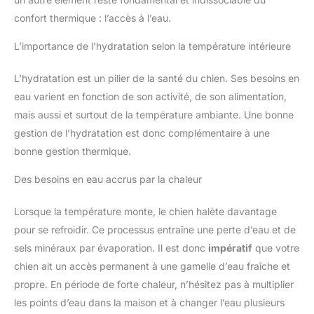
ASSISTANCE : si vous avez
besoin d’aide pour
confort thermique : l’accès à l’eau.
installer/utiliser votre produit,
rendez-vous sur notre
L’importance de l’hydratation selon la température intérieure
assistance Helpcenter,netatmo
L’hydratation est un pilier de la santé du chien. Ses besoins en
eau varient en fonction de son activité, de son alimentation,
mais aussi et surtout de la température ambiante. Une bonne
gestion de l’hydratation est donc complémentaire à une
bonne gestion thermique.
Des besoins en eau accrus par la chaleur
Lorsque la température monte, le chien halète davantage
pour se refroidir. Ce processus entraîne une perte d’eau et de
sels minéraux par évaporation. Il est donc
impératif
que votre
chien ait un accès permanent à une gamelle d’eau fraîche et
propre. En période de forte chaleur, n’hésitez pas à multiplier
les points d’eau dans la maison et à changer l’eau plusieurs