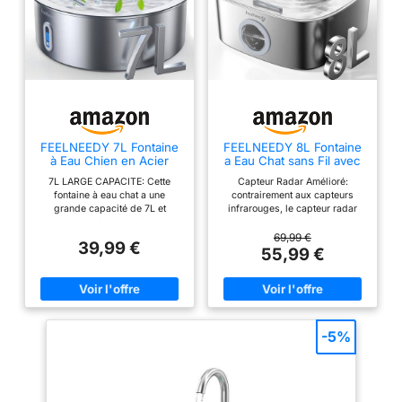
FEELNEEDY 7L Fontaine
FEELNEEDY 8L Fontaine
à Eau Chien en Acier
a Eau Chat sans Fil avec
Inoxydable
3 Filtres, Batterie
7L LARGE CAPACITE: Cette
Capteur Radar Amélioré:
5000mAh
fontaine à eau chat a une
contrairement aux capteurs
grande capacité de 7L et
infrarouges, le capteur radar
convient parfaitement à toutes
n'est pas affecté par les
les races de chiens et
fluctuations de température ou
69,99 €
39,99 €
d'animaux de compagnie,
d'intensité lumineuse. Il offre
55,99 €
réduisant ainsi la fréquence de
une plus grande précision de
remplissage (Remplacer le filtre
détection, s'adapte mieux à
B0DFWBLBVQ toutes les 2 à 4
divers environnements
semaines) MATÉRIAU
domestiques et réduit les
PREMIUM EN ACIER
fausses activations pour une
INOXYDABLE 304: La fontaine à
expérience stable et fiable.
-5%
eau pour chat est fabriquée en
Cette fontaine à eau pour chat
acier inoxydable 304, qui est
élimine le risque que votre
plus sûr et plus durable que le
animal mâche des câbles
plastique. L'acier inoxydable
électriques et peut être placée
garantit que votre animal boit
de manière flexible n'importe où