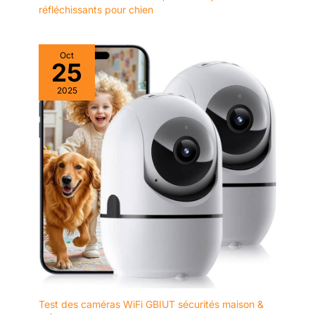
réfléchissants pour chien
Oct
25
2025
Test des caméras WiFi GBIUT sécurités maison &