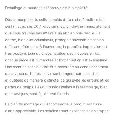
un nettoyage facile.
Déballage et montage : l’épreuve de la simplicité
Matériau robuste :
fabriqué à partir de bois
Dès la réception du colis, le poids de la niche Petsfit se fait
massif séché et traité
avec une teinture de
sentir : avec ses 20,4 kilogrammes, on devine immédiatement
couleur naturelle, facile à
que nous n’avons pas affaire à un abri en bois fragile. Le
assembler avec des
carton, bien que volumineux, protège convenablement les
trous pré-percés. Pied
différents éléments. À l’ouverture, la première impression est
surélevé : plancher
très positive. Loin du chaos habituel des meubles en kit,
surélevé et pieds en
plastique pour empêcher
chaque pièce est numérotée et l’organisation est exemplaire.
l'humidité de pénétrer.
Une mention spéciale doit être accordée au conditionnement
Trois tailles sont
de la visserie. Toutes les vis sont rangées sur un carton,
disponibles pour
étiquetées de manière distincte, ce qui évite les erreurs et les
différents poids et tailles
de chiens.
pertes de temps. Les outils nécessaires à l’assemblage, bien
que basiques, sont également fournis.
Le plan de montage qui accompagne le produit est d’une
clarté appréciable. Les schémas sont explicites et les étapes