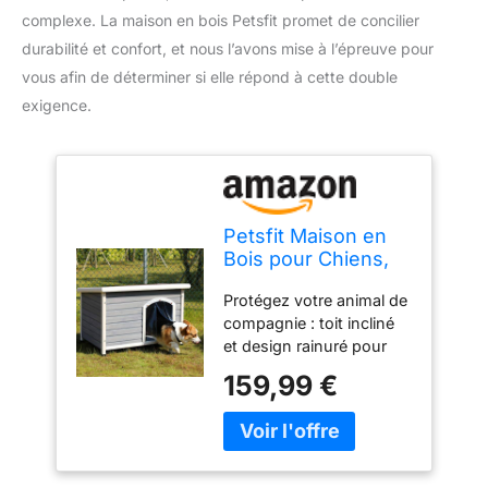
complexe. La maison en bois Petsfit promet de concilier
durabilité et confort, et nous l’avons mise à l’épreuve pour
vous afin de déterminer si elle répond à cette double
exigence.
Petsfit Maison en
Bois pour Chiens,
Abri d’Extérieur
Protégez votre animal de
pour Chien, Gris,
compagnie : toit incliné
96cm x 61cm x
et design rainuré pour
70cm (Moyen)
garantir un bon drainage
159,99 €
et garder la pluie en cas
de mauvais temps et le
soleil en bon état. Facile
à nettoyer : sol amovible
et toit à charnière pour