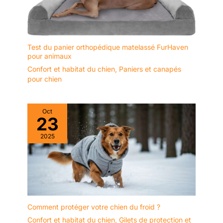
Test du panier orthopédique matelassé FurHaven
pour animaux
Confort et habitat du chien
,
Paniers et canapés
pour chien
Oct
23
2025
Comment protéger votre chien du froid ?
Confort et habitat du chien
,
Gilets de protection et