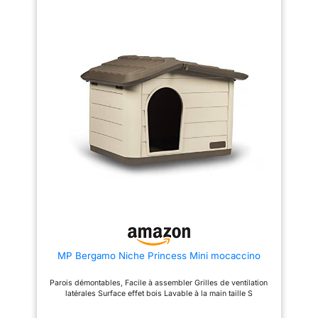
simple et rapide. Une maison
ET DURABLE : La maison pour
pour chien qui allie confort pour
chien possède une charpente
votre animal et praticité pour
renforcée et des panneaux en
vous ! NICHE EN BOIS LASURÉ
bois épais qui assurent une
– Offrez à votre compagnon un
excellente stabilité et une
abri solide et élégant ! Cette
durabilité exceptionnelle. Cette
niche pour chien est fabriquée
construction robuste résiste au
en bois lasuré de haute qualité,
temps et offre à votre
conçu pour résister aux
compagnon un abri sûr et
intempéries tout en s'intégrant
fiable, même en extérieur
parfaitement à votre jardin ou
prolongé. PIEDS SURÉLEVÉS
votre cour. Avec son look
ANTIDÉRAPANTS POUR
naturel, cette maison chien en
MEILLEURE ISOLATION :
bois deviendra un bel ajout à
Conçue avec des pieds
votre extérieur tout en
antidérapants robustes, cette
garantissant la sécurité et le
niche reste stable et bien en
confort de votre animal. TOIT
place. Grâce à sa base
BITUMÉ RÉSISTANT AUX
surélevée d’environ 7 cm, elle
INTEMPÉRIES – Protégez votre
est efficacement isolée de
chien contre la pluie, le vent et
l’humidité du sol et profite d’une
le soleil grâce au toit en bitume
meilleure aération, maintenant
de cette niche chien extérieur !
ainsi un intérieur plus sec, plus
Conçu pour résister aux
sain et plus confortable pour
conditions climatiques les plus
votre chien. PLANCHER
MP Bergamo Niche Princess Mini mocaccino
dures, ce toit garde l'intérieur
AMOVIBLE POUR NETTOYAGE
sec et frais, peu importe la
FACILE : Le plancher amovible
météo. Idéal pour une cabane
se retire en un instant pour un
Parois démontables, Facile à assembler Grilles de ventilation
pour chien extérieur, offrant une
nettoyage simple et rapide.
latérales Surface effet bois Lavable à la main taille S
protection maximale toute
Vous gardez un intérieur propre,
l'année, que ce soit sous la
sec et hygiénique pour votre