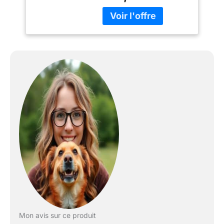
de mauvais temps et le
soleil en bon état. Facile
à nettoyer : sol amovible
et toit à charnière pour
un nettoyage facile.
Matériau robuste :
fabriqué à partir de bois
massif séché et traité
avec une teinture de
couleur naturelle, facile à
assembler avec des
trous pré-percés. Pied
surélevé : plancher
surélevé et pieds en
plastique pour empêcher
l'humidité de pénétrer.
Trois tailles sont
disponibles pour
différents poids et tailles
de chiens.
Mon avis sur ce produit