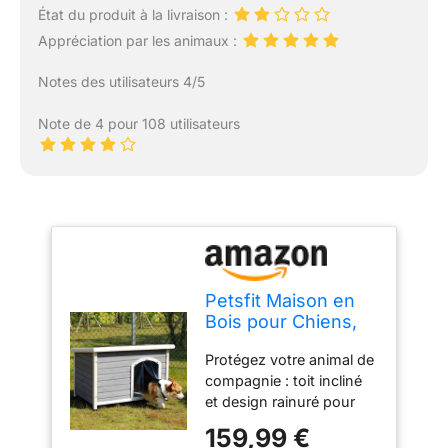
État du produit à la livraison :
Appréciation par les animaux :
Notes des utilisateurs 4/5
Note de 4 pour 108 utilisateurs
Petsfit Maison en
Bois pour Chiens,
Abri d’Extérieur
Protégez votre animal de
pour Chien, Gris,
compagnie : toit incliné
96cm x 61cm x
et design rainuré pour
70cm (Moyen)
garantir un bon drainage
159,99 €
et garder la pluie en cas