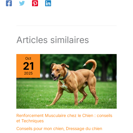
Articles similaires
Oct
21
2025
Renforcement Musculaire chez le Chien : conseils
et Techniques
Conseils pour mon chien
,
Dressage du chien