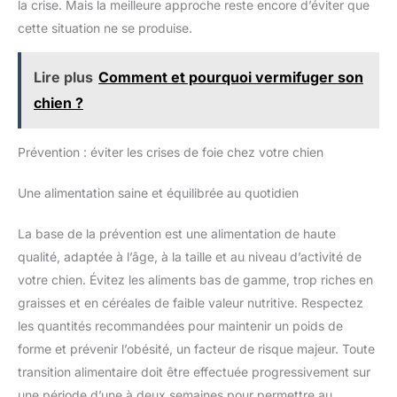
supplément hépatique chien
la crise. Mais la meilleure approche reste encore d’éviter que
l’organisme de l'animal. USAGE QUOTIDIEN ET FORMAT
pour soutenir le bien-être et la
PRATIQUE : Les 60 gélules offrent une solution simple pour un
cette situation ne se produise.
récupération de votre animal.
suivi régulier des quantités à donner. Facile à utiliser, ce
produit peut être donné directement ou ouvert pour être
mélangé à la nourriture, assurant une utilisation sans stress.
Lire plus
Comment et pourquoi vermifuger son
MP LABO INNOVANT PAR NATURE : Chez MP Labo, notre
passion pour les animaux de compagnie est au cœur de notre
chien ?
mission. Nous nous inspirons chaque jour de la science et de
la nature pour en prendre soin et assurer leur bien-être. Ainsi,
nous créons des produits de qualité pour les chats et les
chiens formulés de manière respectueuse, éthique et
Prévention : éviter les crises de foie chez votre chien
responsable et nous nous engageons pour renforcer l’harmonie
entre l’Homme, l’Animal et la Nature.
Une alimentation saine et équilibrée au quotidien
La base de la prévention est une alimentation de haute
qualité, adaptée à l’âge, à la taille et au niveau d’activité de
votre chien. Évitez les aliments bas de gamme, trop riches en
graisses et en céréales de faible valeur nutritive. Respectez
les quantités recommandées pour maintenir un poids de
forme et prévenir l’obésité, un facteur de risque majeur. Toute
transition alimentaire doit être effectuée progressivement sur
une période d’une à deux semaines pour permettre au