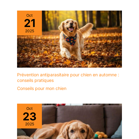
Oct
21
2025
Prévention antiparasitaire pour chien en automne :
conseils pratiques
Conseils pour mon chien
Oct
23
2025