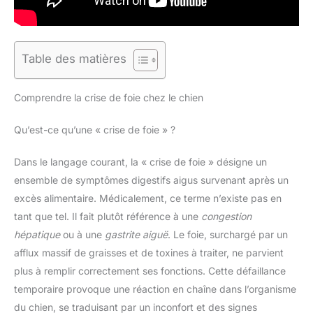
Table des matières
Comprendre la crise de foie chez le chien
Qu’est-ce qu’une « crise de foie » ?
Dans le langage courant, la « crise de foie » désigne un
ensemble de symptômes digestifs aigus survenant après un
excès alimentaire. Médicalement, ce terme n’existe pas en
tant que tel. Il fait plutôt référence à une
congestion
hépatique
ou à une
gastrite aiguë
. Le foie, surchargé par un
afflux massif de graisses et de toxines à traiter, ne parvient
plus à remplir correctement ses fonctions. Cette défaillance
temporaire provoque une réaction en chaîne dans l’organisme
du chien, se traduisant par un inconfort et des signes