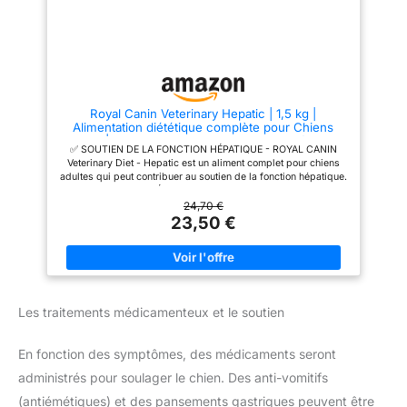
spéciale d'antioxydants peut
également offrir un soutien en
protégeant les cellules du corps
contre les attaques des produits
métaboliques agressifs
Royal Canin Veterinary Hepatic | 1,5 kg |
Alimentation diététique complète pour Chiens
Adultes | pour Le Soutien de la Fonction hépatique
✅ SOUTIEN DE LA FONCTION HÉPATIQUE - ROYAL CANIN
en Cas d'insuffisance hépatique Chronique chez
Veterinary Diet - Hepatic est un aliment complet pour chiens
Les Chiens
adultes qui peut contribuer au soutien de la fonction hépatique.
✅ INSUFFISANCE HÉPATIQUE CHEZ LE CHIEN - Royal Canin
Veterinary Hepatic peut également avoir un effet bénéfique en
24,70 €
cas d'insuffisance hépatique chronique et d'autres maladies
23,50 €
du foie. ✅ HÉPATITE - Une alimentation spécifiquement
adaptée est indispensable en cas de maladies du foie. Cela
inclut d'autres maladies telles que l'hépatite chronique ou
l'encéphalopathie hépatique. ✅ HAUTE TENEUR EN ZINC - Une
teneur en cuivre réduite dans l'aliment Hepatic associée à une
teneur élevée en zinc peut aider à limiter le stockage du cuivre
Les traitements médicamenteux et le soutien
dans les cellules hépatiques. ✅ ANTIOXYDANTS SPÉCIAUX -
Une combinaison spéciale d'antioxydants peut également offrir
aux cellules du corps une protection contre les attaques de
En fonction des symptômes, des médicaments seront
métabolites agressifs.
administrés pour soulager le chien. Des anti-vomitifs
(antiémétiques) et des pansements gastriques peuvent être