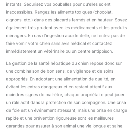
pour aider votre chien à se
instants. Sécurisez vos poubelles pour qu’elles soient
détendre et à jouer tout en
inaccessibles. Rangez les aliments toxiques (chocolat,
développant de bonnes
habitudes 【CONSEILS
oignons, etc.) dans des placards fermés et en hauteur. Soyez
CHAUFFANTS】Nos jouets à
mâcher pour chiots sont
également très prudent avec les médicaments et les produits
rigoureusement testés pour leur
qualité et leur sécurité. Veuillez
ménagers. En cas d’ingestion accidentelle, ne tentez pas de
noter que ces jouets ne
faire vomir votre chien sans avis médical et contactez
conviennent pas aux mâcheurs
agressifs. Nous recommandons
immédiatement un vétérinaire ou un centre antipoison.
de superviser le jeu et de
remplacer rapidement les jouets
cassés. Les jouets ne peuvent
La gestion de la santé hépatique du chien repose donc sur
pas être mangés. Si vous avez
des questions, n'hésitez pas à
une combinaison de bon sens, de vigilance et de soins
nous contacter
appropriés. En adoptant une alimentation de qualité, en
évitant les extras dangereux et en restant attentif aux
moindres signes de mal-être, chaque propriétaire peut jouer
un rôle actif dans la protection de son compagnon. Une crise
de foie est un événement stressant, mais une prise en charge
rapide et une prévention rigoureuse sont les meilleures
garanties pour assurer à son animal une vie longue et saine.