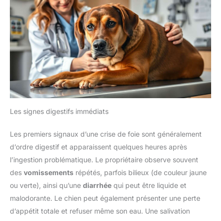
Les signes digestifs immédiats
Les premiers signaux d’une crise de foie sont généralement
d’ordre digestif et apparaissent quelques heures après
l’ingestion problématique. Le propriétaire observe souvent
des
vomissements
répétés, parfois bilieux (de couleur jaune
ou verte), ainsi qu’une
diarrhée
qui peut être liquide et
malodorante. Le chien peut également présenter une perte
d’appétit totale et refuser même son eau. Une salivation