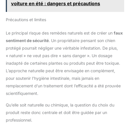
voiture en été : dangers et précautions
(granulométrie), notre terre de diatomée est conçue pour
brillant d’origine à la
limiter la poussière. Ainsi elle vous offre, à vous et vos
robinetterie, ravive les
animaux, un meilleur confort respiratoire tout en
joints de carrelage et polit
conservant ses propriétés. A noter que le port d’un
l’argenterie
Précautions et limites
masque est conseillé lorsque vous manipulez de la
terre de diatomée. 100% FRANÇAISE, ADAPTÉE A VOS
BESOINS : Extraite et conditionnée localement par nos
Le principal risque des remèdes naturels est de créer un
faux
soins, en Auvergne Rhône-Alpes, la terre de diatomée
Novatera est disponible en différents formats (seau,
sentiment de sécurité
. Un propriétaire pensant son chien
sac, sachet zip) de 300 grammes à 25 kilos pour mieux
convenir à vos besoins. Un produit écologique 100%
protégé pourrait négliger une véritable infestation. De plus,
français, pour vous offrir une qualité optimale au
« naturel » ne veut pas dire « sans danger ». Un dosage
quotidien.
inadapté de certaines plantes ou produits peut être toxique.
L’approche naturelle peut être envisagée en complément,
pour soutenir l’hygiène intestinale, mais jamais en
remplacement d’un traitement dont l’efficacité a été prouvée
scientifiquement.
Qu’elle soit naturelle ou chimique, la question du choix du
produit reste donc centrale et doit être guidée par un
professionnel.