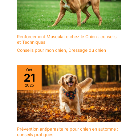
Renforcement Musculaire chez le Chien : conseils
et Techniques
Conseils pour mon chien
,
Dressage du chien
Oct
21
2025
Prévention antiparasitaire pour chien en automne :
conseils pratiques