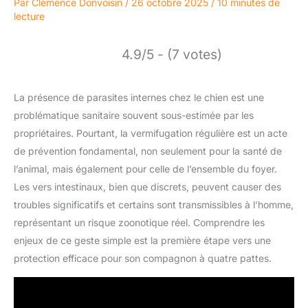
Par
Clémence Donvoisin
/
26 octobre 2025
/
10 minutes de
lecture
4.9/5 - (7 votes)
La présence de parasites internes chez le chien est une
problématique sanitaire souvent sous-estimée par les
propriétaires. Pourtant, la vermifugation régulière est un acte
de prévention fondamental, non seulement pour la santé de
l’animal, mais également pour celle de l’ensemble du foyer.
Les vers intestinaux, bien que discrets, peuvent causer des
troubles significatifs et certains sont transmissibles à l’homme,
représentant un risque zoonotique réel. Comprendre les
enjeux de ce geste simple est la première étape vers une
protection efficace pour son compagnon à quatre pattes.