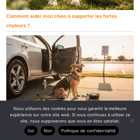
Comment aider mon chien à supporter les fortes
chaleurs ?
Nous utilisons des cookies pour vous garantir la meilleure
Mon chien ne doit pas rester dans la voiture en été :
expérience sur notre site web. Si vous continuez à utiliser ce
site, nous supposerons que vous en êtes satisfait.
dangers et précautions
Oui
Non
Politique de confidentialité