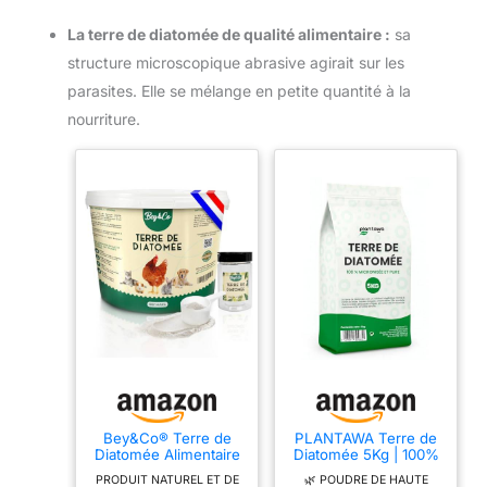
La terre de diatomée de qualité alimentaire :
sa
structure microscopique abrasive agirait sur les
parasites. Elle se mélange en petite quantité à la
nourriture.
Bey&Co® Terre de
PLANTAWA Terre de
Diatomée Alimentaire
Diatomée 5Kg | 100%
Blanche Non Calcinée
Naturelle et Non
PRODUIT NATUREL ET DE
🌿 POUDRE DE HAUTE
| Hygiène Naturelle
Calcinée | Qualité