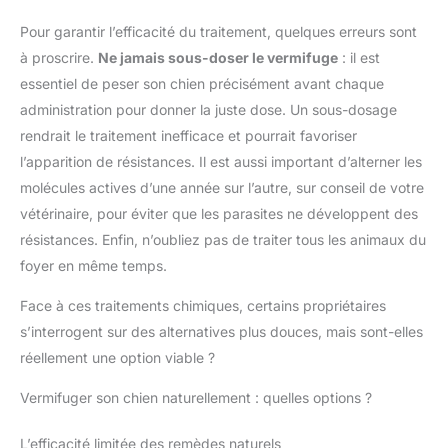
administration de médicaments agréable. Facile à utiliser: Cet
outil d'assistance pour la prise de pilules aide à administrer
Pour garantir l’efficacité du traitement, quelques erreurs sont
les médicaments à votre chat plus rapidement et en toute
sécurité. Il est spécialement conçu pour la distribution
à proscrire.
Ne jamais sous-doser le vermifuge
: il est
contrôlée de médicaments à des chats, chiens, lapins et autres
animaux. Il est également adapté pour les jeunes animaux qui
essentiel de peser son chien précisément avant chaque
ne se nourrissent pas encore seuls. Assistance garantie: Notre
distributeur de pilules est idéal pour l'administration de pilules
administration pour donner la juste dose. Un sous-dosage
et de gélules à des chats et autres animaux. Si vous avez des
rendrait le traitement inefficace et pourrait favoriser
questions concernant ce produit, nous sommes là pour vous
aider à résoudre vos problèmes.
l’apparition de résistances. Il est aussi important d’alterner les
molécules actives d’une année sur l’autre, sur conseil de votre
vétérinaire, pour éviter que les parasites ne développent des
résistances. Enfin, n’oubliez pas de traiter tous les animaux du
foyer en même temps.
Face à ces traitements chimiques, certains propriétaires
s’interrogent sur des alternatives plus douces, mais sont-elles
réellement une option viable ?
Vermifuger son chien naturellement : quelles options ?
L’efficacité limitée des remèdes naturels