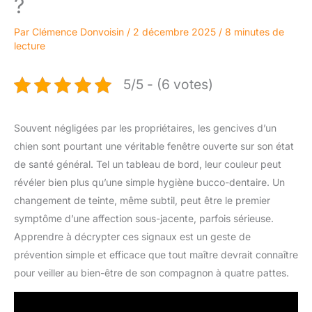
?
Par
Clémence Donvoisin
/
2 décembre 2025
/
8 minutes de
lecture
5/5 - (6 votes)
Souvent négligées par les propriétaires, les gencives d’un
chien sont pourtant une véritable fenêtre ouverte sur son état
de santé général. Tel un tableau de bord, leur couleur peut
révéler bien plus qu’une simple hygiène bucco-dentaire. Un
changement de teinte, même subtil, peut être le premier
symptôme d’une affection sous-jacente, parfois sérieuse.
Apprendre à décrypter ces signaux est un geste de
prévention simple et efficace que tout maître devrait connaître
pour veiller au bien-être de son compagnon à quatre pattes.