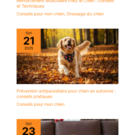
Renforcement Musculaire chez le Chien : conseils
et Techniques
Conseils pour mon chien
,
Dressage du chien
Oct
21
2025
Prévention antiparasitaire pour chien en automne :
conseils pratiques
Conseils pour mon chien
Oct
23