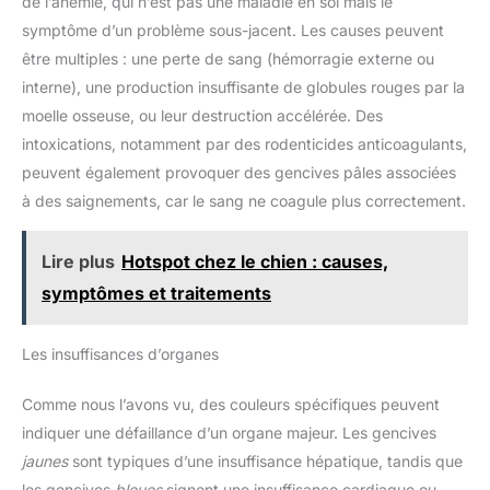
de l’anémie, qui n’est pas une maladie en soi mais le
symptôme d’un problème sous-jacent. Les causes peuvent
être multiples : une perte de sang (hémorragie externe ou
interne), une production insuffisante de globules rouges par la
moelle osseuse, ou leur destruction accélérée. Des
intoxications, notamment par des rodenticides anticoagulants,
peuvent également provoquer des gencives pâles associées
à des saignements, car le sang ne coagule plus correctement.
Lire plus
Hotspot chez le chien : causes,
symptômes et traitements
Les insuffisances d’organes
Comme nous l’avons vu, des couleurs spécifiques peuvent
indiquer une défaillance d’un organe majeur. Les gencives
jaunes
sont typiques d’une insuffisance hépatique, tandis que
les gencives
bleues
signent une insuffisance cardiaque ou