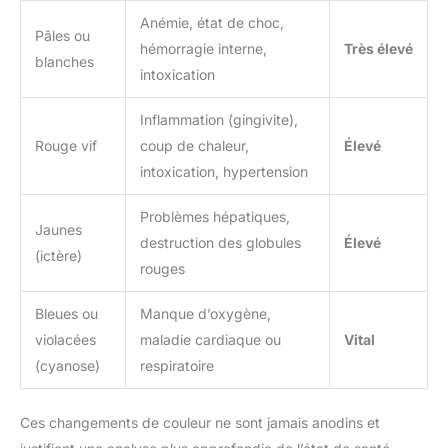
Anémie, état de choc,
Pâles ou
hémorragie interne,
Très élevé
blanches
intoxication
Inflammation (gingivite),
Rouge vif
coup de chaleur,
Élevé
intoxication, hypertension
Problèmes hépatiques,
Jaunes
destruction des globules
Élevé
(ictère)
rouges
Bleues ou
Manque d’oxygène,
violacées
maladie cardiaque ou
Vital
(cyanose)
respiratoire
Ces changements de couleur ne sont jamais anodins et