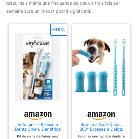
idéal, mais même une fréquence de deux à trois fois par
semaine aura un impact positif significatif.
-36%
Vetocanis - Brosse à
Brosse à Dent Chien,
Dents Chien, Dentifrice
360° Brosses à Doigts
(Tube 85g) et Brosse à
pour Animaux, Rafraîchit
Kit de soins dentaires pour
Favorise une hygiène dentaire
Doigts - Kit Dentaire
l'Haleine & Élimine la