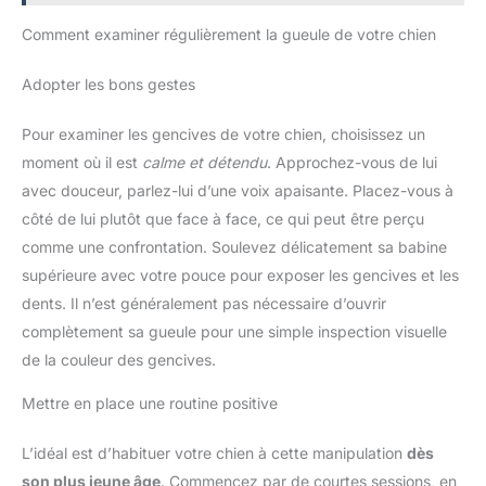
Vetocanis est expert des produits de soins pour chiens et chats
depuis plus de 20 ans; Nous avons développé une gamme
Comment examiner régulièrement la gueule de votre chien
complète (soin du poil, hygiène dentaire, antiparasitaires, anti-
stress) dédiée au bien-être animal
Adopter les bons gestes
Pour examiner les gencives de votre chien, choisissez un
moment où il est
calme et détendu
. Approchez-vous de lui
avec douceur, parlez-lui d’une voix apaisante. Placez-vous à
côté de lui plutôt que face à face, ce qui peut être perçu
comme une confrontation. Soulevez délicatement sa babine
supérieure avec votre pouce pour exposer les gencives et les
dents. Il n’est généralement pas nécessaire d’ouvrir
complètement sa gueule pour une simple inspection visuelle
de la couleur des gencives.
Mettre en place une routine positive
L’idéal est d’habituer votre chien à cette manipulation
dès
son plus jeune âge
. Commencez par de courtes sessions, en