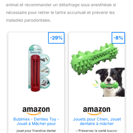
animal et recommander un détartrage sous anesthésie si
nécessaire pour retirer le tartre accumulé et prévenir les
maladies parodontales.
-29%
-8%
Bubimex - Denties Toy -
Jouets pour Chien, Jouet
Jouet à Mâcher pour
dentaire à mâcher
Chien - A garnir avec
moyen, forme d’os,
jouet pour friandise dental
✅Préservez la santé bucco-
Friandise en Bâtonnet -
Brosse à Dents pour