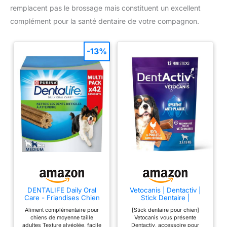
antiparasitaires, anti-stress)
remplacent pas le brossage mais constituent un excellent
dédiée au bien-être animal
complément pour la santé dentaire de votre compagnon.
-13%
DENTALIFE Daily Oral
Vetocanis | Dentactiv |
Care - Friandises Chien
Stick Dentaire |
Taille Moyenne - 42
Friandises pour Chien
Aliment complémentaire pour
[Stick dentaire pour chien]
Bâtonnets
Gourmandes | Hygiène et
chiens de moyenne taille
Vetocanis vous présente
Santé | Riche en Viande |
adultes Texture alvéolée, facile
Dentactiv, accessoire pour