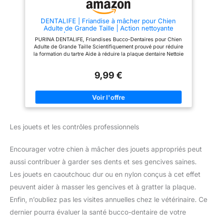
[Recommandé par les
vétérinaires] Les friandises
DENTALIFE | Friandise à mâcher pour Chien
pour chien Dentactiv sont
Adulte de Grande Taille | Action nettoyante
recommandées par 95% des
naturelle | Nettoie les dents difficiles à atteindre,
vétérinaires pour lutter contre la
PURINA DENTALIFE, Friandises Bucco-Dentaires pour Chien
Aide à combattre la mauvaise haleine | Sachet | 36
plaque dentaire. Ce produit
Adulte de Grande Taille Scientifiquement prouvé pour réduire
Bâtonnets
Vetocanis chien est une vraie
la formation du tartre Aide à réduire la plaque dentaire Nettoie
recette saine qui répond aux
les dents difficiles à atteindre Sachets fraîcheur – 36
besoins physiologiques de
bâtonnets, 1,27 kg
votre animal, ce qui en fait une
9,99 €
formule recommandée pour
l'hygiène et santé du chien. [A
propos de Vetocanis] Vetocanis
vous aide à soigner les petits
maux du quotidien de vos
boules de poils adorées !
Vetocanis est expert des
Les jouets et les contrôles professionnels
produits de soins pour chiens et
chats depuis plus de 20 ans.
Nous avons développé une
Encourager votre chien à mâcher des jouets appropriés peut
gamme complète (soin du poil,
hygiène et santé du chien,
aussi contribuer à garder ses dents et ses gencives saines.
antiparasitaires, anti-stress …)
Les jouets en caoutchouc dur ou en nylon conçus à cet effet
dédiée au bien-être animal.
peuvent aider à masser les gencives et à gratter la plaque.
Enfin, n’oubliez pas les visites annuelles chez le vétérinaire. Ce
dernier pourra évaluer la santé bucco-dentaire de votre