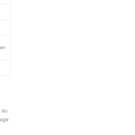
ien
é du
rage