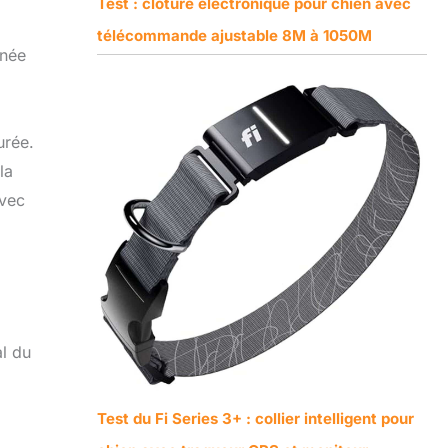
Test : clôture électronique pour chien avec
télécommande ajustable 8M à 1050M
gnée
urée.
la
avec
al du
Test du Fi Series 3+ : collier intelligent pour