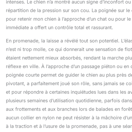
intenses. Le chien n’a montré aucun signe d’inconfort ou d
répartition de la pression sur son cou. La poignée sur le 
pour retenir mon chien à l’approche d’un chat ou pour le f
immédiate a offert un contrôle total et rassurant.
En promenade, la laisse a révélé tout son potentiel. L’éla
n’est ni trop molle, ce qui donnerait une sensation de fl
étaient nettement mieux absorbés, rendant la marche pl
réflexe en ville. À l’approche d’un passage piéton ou en c
poignée courte permet de guider le chien au plus près d
pivotant, a parfaitement joué son rôle, sans jamais se co
et pour répondre à certaines inquiétudes lues dans les av
plusieurs semaines d’utilisation quotidienne, parfois da
aux frottements et aux branches lors de balades en forêt.
aucun collier en nylon ne peut résister à la mâchoire d’u
à la traction et à l’usure de la promenade, pas à une séa