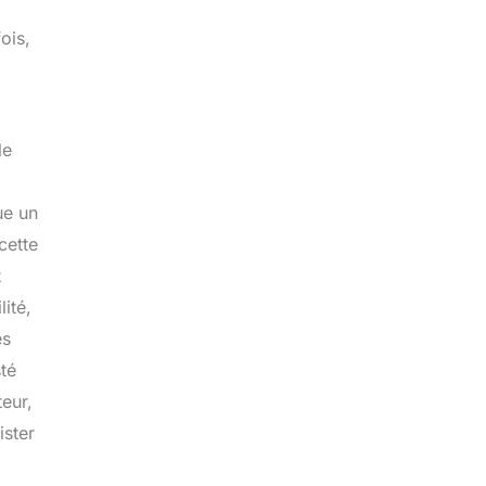
ois,
le
ue un
cette
t
ité,
ès
té
teur,
ister