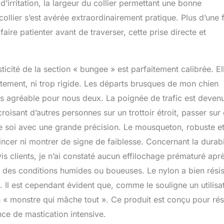
’irritation, la largeur du collier permettant une bonne
collier s’est avérée extraordinairement pratique. Plus d’une f
aire patienter avant de traverser, cette prise directe et
sticité de la section « bungee » est parfaitement calibrée. El
ottement, ni trop rigide. Les départs brusques de mon chien
us agréable pour nous deux. La poignée de trafic est deven
roisant d’autres personnes sur un trottoir étroit, passer sur 
e soi avec une grande précision. Le mousqueton, robuste e
incer ni montrer de signe de faiblesse. Concernant la durabil
is clients, je n’ai constaté aucun effilochage prématuré apr
ns des conditions humides ou boueuses. Le nylon a bien résis
 Il est cependant évident que, comme le souligne un utilisa
n « monstre qui mâche tout ». Ce produit est conçu pour rés
nce de mastication intensive.