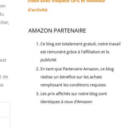
chien avec traqueur GPS et moniteur
ien
d’activité
du
lier,
’est
t de
es