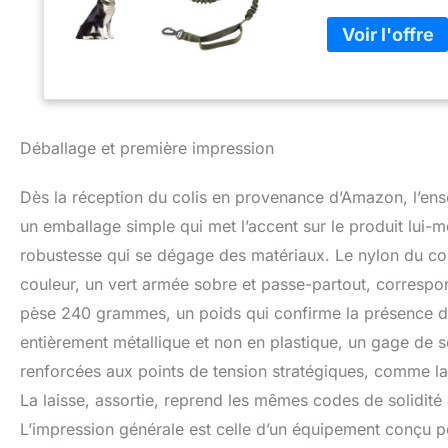
laisse élastique 
liberté aux chiens
La laisse s'étend
dégagement rapide
ajustement confor
les dommages aux 
collier tactique 
Déballage et première impression
contrôler et de ma
pour les chiens de
Dès la réception du colis en provenance d’Amazon, l’ensem
patrouilles, la pr
collier dispose d'
un emballage simple qui met l’accent sur le produit lui-
boucle en métal pe
robustesse qui se dégage des matériaux. Le nylon du coll
tandis que la fer
couleur, un vert armée sobre et passe-partout, correspon
de sécurité, empê
pèse 240 grammes, un poids qui confirme la présence de
entièrement métallique et non en plastique, un gage de s
renforcées aux points de tension stratégiques, comme la b
La laisse, assortie, reprend les mêmes codes de solidité
L’impression générale est celle d’un équipement conçu pour