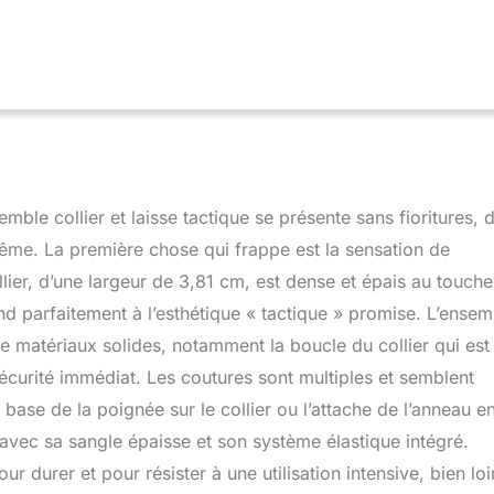
absorbant les chocs est conçue pour fournir plus de place et de
 énergiques et ludiques, réduisant ainsi la sensation de traction.
 de 0,9 m à 1,5 m. Doux et confortable : avec un design réglable à
 et une doublure douce et respirante, ce collier offre un
table pour votre chien. La largeur arrondie de 3,8 cm empêche
poils et protège le cou de votre chien. Design pratique : notre
est équipé d'une poignée de contrôle, vous permettant de
nipuler facilement votre chien. Il est particulièrement adapté
 taille moyenne à grande et est idéal pour le dressage, les
ble collier et laisse tactique se présente sans fioritures, 
omenade du chien et la chasse. Double protection de sécurité : le
une boucle intégrée, ce qui le rend facile à mettre et à enlever. La
même. La première chose qui frappe est la sensation de
ut être ajustée pour s'adapter à la taille du cou de votre chien,
ier, d’une largeur de 3,81 cm, est dense et épais au touche
meture Velcro et la boucle en métal offrent une double protection
d parfaitement à l’esthétique « tactique » promise. L’ensem
chant le détachement accidentel.
 matériaux solides, notamment la boucle du collier qui est
écurité immédiat. Les coutures sont multiples et semblent
ase de la poignée sur le collier ou l’attache de l’anneau e
 avec sa sangle épaisse et son système élastique intégré.
 durer et pour résister à une utilisation intensive, bien loi