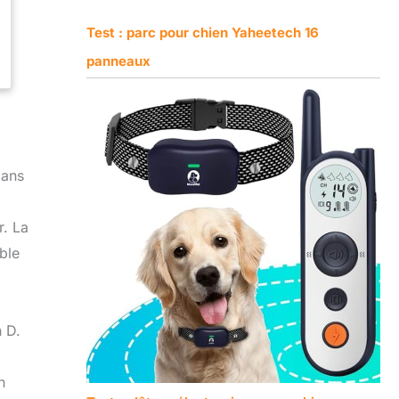
Test : parc pour chien Yaheetech 16
panneaux
dans
r. La
ble
n D.
n