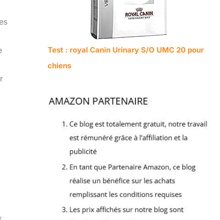
es
Test : royal Canin Urinary S/O UMC 20 pour
e
chiens
r
x