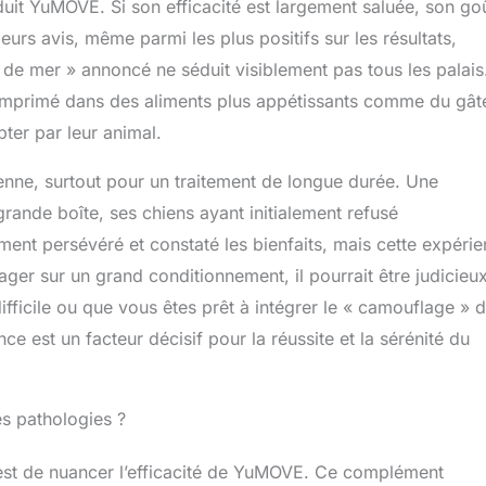
roduit YuMOVE. Si son efficacité est largement saluée, son go
ieurs avis, même parmi les plus positifs sur les résultats,
 de mer » annoncé ne séduit visiblement pas tous les palais
 comprimé dans des aliments plus appétissants comme du gât
ter par leur animal.
ienne, surtout pour un traitement de longue durée. Une
rande boîte, ses chiens ayant initialement refusé
ent persévéré et constaté les bienfaits, mais cette expéri
ager sur un grand conditionnement, il pourrait être judicieu
ifficile ou que vous êtes prêt à intégrer le « camouflage » 
e est un facteur décisif pour la réussite et la sérénité du
es pathologies ?
 est de nuancer l’efficacité de YuMOVE. Ce complément