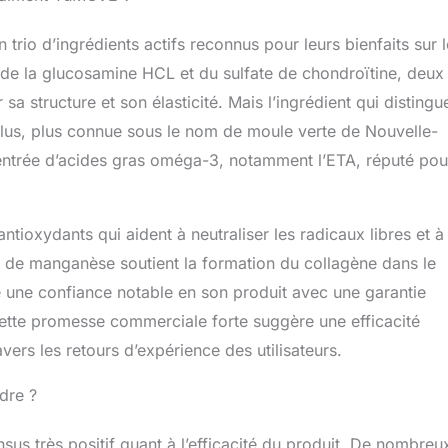
ulager les symptômes liés à l’arthrose chien, ce complément
en senior soutient la mobilité sans contrainte. Grâce à son
rio d’ingrédients actifs reconnus pour leurs bienfaits sur l
 verte, il maintient aisance et confort pendant les activités
maison comme à l’extérieur, jour après jour. Administration
 de la glucosamine HCL et du sulfate de chondroïtine, deux
s comprimés savoureux et faciles à administrer s’intègrent
sa structure et son élasticité. Mais l’ingrédient qui distingu
la routine quotidienne. Ce complément articulation soutient le
iculus, plus connue sous le nom de moule verte de Nouvelle-
re et l’équilibre général de votre chien, offrant une alternative
 d’arthrose chien. Ce n'est pas un médicament.
centrée d’acides gras oméga-3, notamment l’ETA, réputé pou
ntioxydants qui aident à neutraliser les radicaux libres et à
ce de manganèse soutient la formation du collagène dans le
he une confiance notable en son produit avec une garantie
ette promesse commerciale forte suggère une efficacité
vers les retours d’expérience des utilisateurs.
ndre ?
sus très positif quant à l’efficacité du produit. De nombreu