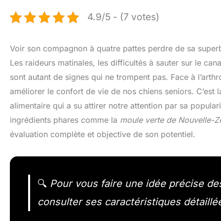
4.9/5 - (7 votes)
Voir son compagnon à quatre pattes perdre de sa superb
Les raideurs matinales, les difficultés à sauter sur le 
sont autant de signes qui ne trompent pas. Face à l’arthro
améliorer le confort de vie de nos chiens seniors. C’est
alimentaire qui a su attirer notre attention par sa popul
ingrédients phares comme la
moule verte de Nouvelle-Z
évaluation complète et objective de son potentiel.
🔍
Pour vous faire une idée précise des 
consulter ses caractéristiques détaillé