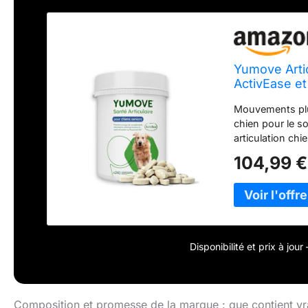
Yumove Arti
ActivEase e
Mouvements plus
chien pour le so
articulation chi
apporte confort
104,99 €
domestiques. Re
articulation chi
principales part
l’intégrité et la
ans dans leur ro
Développé par 
Disponibilité et prix à jou
Royaume-Uni, ce
verte chien et 
scientifique ri
respectant l’en
Composition et promesse de la marque : que contient 