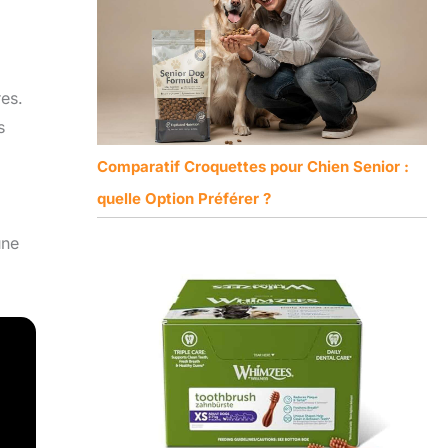
es.
s
Comparatif Croquettes pour Chien Senior :
quelle Option Préférer ?
une