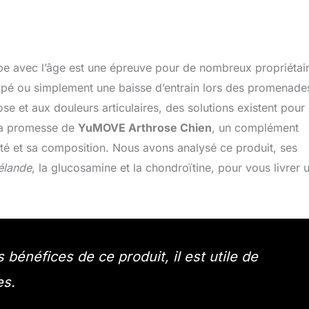
e avec l’âge est une épreuve pour de nombreux propriétair
canapé ou simplement une baisse d’entrain lors des promenade
se et aux douleurs articulaires, des solutions existent pour
 la promesse de
YuMOVE Arthrose Chien
, un complément
arité et sa composition. Nous avons analysé ce produit, ses
élande
, la glucosamine et la chondroïtine, pour vous livrer 
bénéfices de ce produit, il est utile de
es.