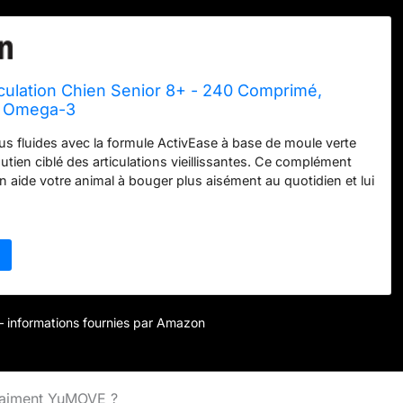
culation Chien Senior 8+ - 240 Comprimé,
t Omega-3
 fluides avec la formule ActivEase à base de moule verte
utien ciblé des articulations vieillissantes. Ce complément
en aide votre animal à bouger plus aisément au quotidien et lui
 et souplesse lors des promenades, jeux modérés et activités
nforcez les fondations articulaires: Dans ce complément
en, l’association glucosamine chondroïtine chien soutient les
ies des articulations chien senior, contribuant à maintenir
 mobilité des articulations pour les chiens actifs de plus de 8
utine quotidienne. Une formule qui fait vraiment la différence:
yumove, marque n°1 des compléments articulation au
r – informations fournies par Amazon
 complément articulation chien senior, à base de moule
de glucosamine chondroïtine chien, repose sur une approche
goureuse. YuMOVE soutient la vie des chiens tout en
vironnement. Aidez votre chien à bouger avec confiance:
vraiment YuMOVE ?