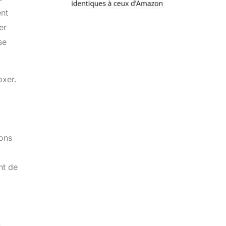
ent
er
se
oxer.
ions
nt de