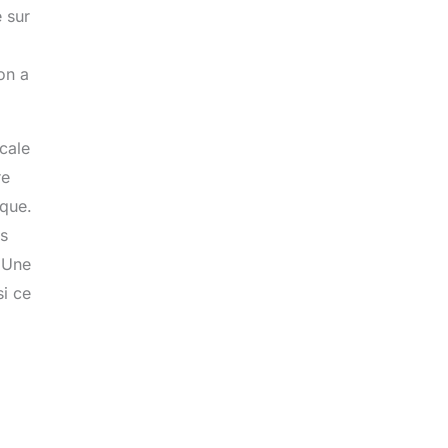
e sur
on a
cale
re
ique.
es
. Une
si ce