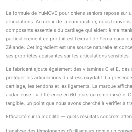
Formulé pour so
articulation chi
La formule de YuMOVE pour chiens seniors repose sur un t
extrait de moule
modérées, à la 
articulations. Au cœur de la composition, nous trouvons
sans stress: Ce
composants essentiels du cartilage qui aident à maintenir 
parfaitement à 
particulièrement ce produit est l’extrait de Perna canal
confort articulai
pratique en cas
Zélande. Cet ingrédient est une source naturelle et con
ses propriétés apaisantes sur les articulations sensibles.
Le fabricant ajoute également des vitamines C et E, des a
protéger les articulations du stress oxydatif. La présen
cartilage, les tendons et les ligaments. La marque affic
audacieuse : « différence en 60 jours ou remboursé ». C
tangible, un point que nous avons cherché à vérifier à tra
Efficacité sur la mobilité — quels résultats concrets atte
L’analyse des témoignages d’utilisateurs révèle un consen