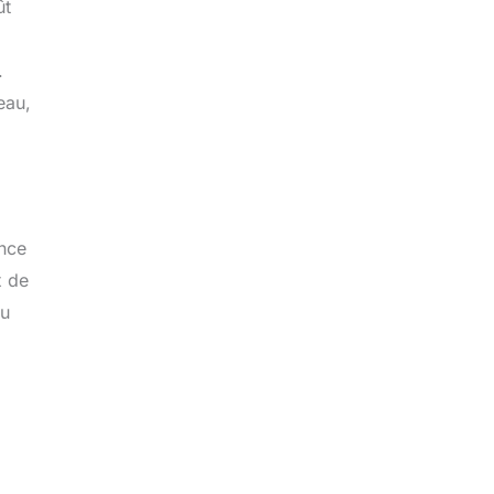
ût
.
eau,
ence
x de
du