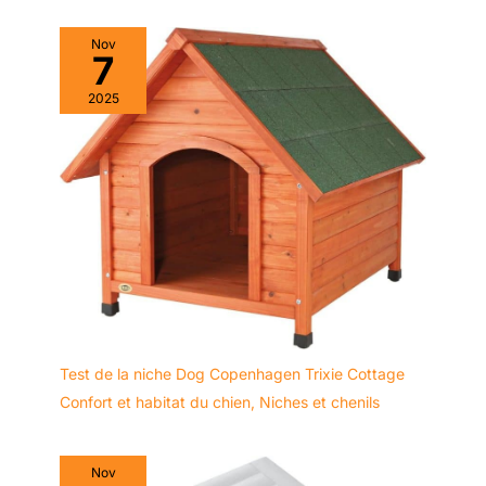
Nov
7
2025
Test de la niche Dog Copenhagen Trixie Cottage
Confort et habitat du chien
,
Niches et chenils
Nov