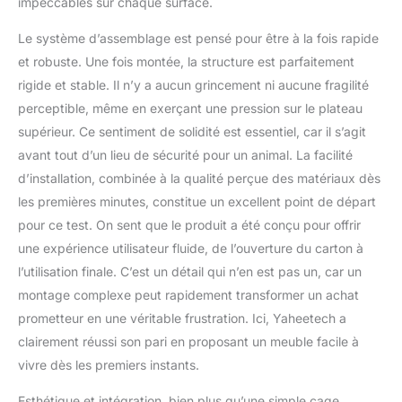
impeccables sur chaque surface.
d'appoint: Bien associée
le style et la
Le système d’assemblage est pensé pour être à la fois rapide
fonctionnalité, cette cage
et robuste. Une fois montée, la structure est parfaitement
pour chien intérieur offre
rigide et stable. Il n’y a aucun grincement ni aucune fragilité
un endroit douillet pour
perceptible, même en exerçant une pression sur le plateau
le repos. Son aspect
industriel en font
supérieur. Ce sentiment de solidité est essentiel, car il s’agit
également une table
avant tout d’un lieu de sécurité pour un animal. La facilité
d'appoint facile à assortir
d’installation, combinée à la qualité perçue des matériaux dès
Conception Soignée :
les premières minutes, constitue un excellent point de départ
Les coins arrondis de
pour ce test. On sent que le produit a été conçu pour offrir
notre cage pour chien
offrent une sécurité
une expérience utilisateur fluide, de l’ouverture du carton à
supplémentaire tant pour
l’utilisation finale. C’est un détail qui n’en est pas un, car un
l'animal que pour son
montage complexe peut rapidement transformer un achat
propriétaire. Réglez les
prometteur en une véritable frustration. Ici, Yaheetech a
patins de pieds pour une
stabilité élevée, même
clairement réussi son pari en proposant un meuble facile à
sur des sols irréguliers
vivre dès les premiers instants.
Esthétique et intégration, bien plus qu’une simple cage