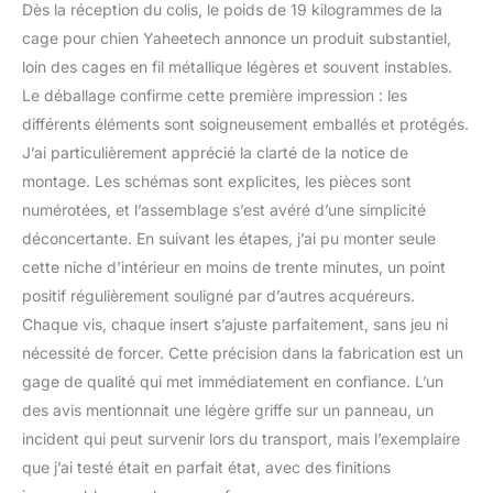
dessus et 61 kg pour la
Dès la réception du colis, le poids de 19 kilogrammes de la
base) Maison pour chiot:
cage pour chien Yaheetech annonce un produit substantiel,
Cette cage pour animaux
loin des cages en fil métallique légères et souvent instables.
peut recevoir les chiens
Le déballage confirme cette première impression : les
de petite taille tels que le
Chihuahua, le Yorkshire,
différents éléments sont soigneusement emballés et protégés.
le Poméranien, etc.
J’ai particulièrement apprécié la clarté de la notice de
Mesurant 80,5 cm L ×
montage. Les schémas sont explicites, les pièces sont
55,5 cm l × 64 cm H, son
numérotées, et l’assemblage s’est avéré d’une simplicité
espace intérieur est
assez spacieux pour
déconcertante. En suivant les étapes, j’ai pu monter seule
loger votre ami à fourrure
cette niche d’intérieur en moins de trente minutes, un point
Double sécurité: Cette
positif régulièrement souligné par d’autres acquéreurs.
niche pour chien intérieur
Chaque vis, chaque insert s’ajuste parfaitement, sans jeu ni
est sécurisée par deux
nécessité de forcer. Cette précision dans la fabrication est un
portes faciles d'accès,
chacune avec deux
gage de qualité qui met immédiatement en confiance. L’un
loquets. Les barreaux
des avis mentionnait une légère griffe sur un panneau, un
sont soigneusement
incident qui peut survenir lors du transport, mais l’exemplaire
espacés pour garder
que j’ai testé était en parfait état, avec des finitions
votre chien sur place
Cage, aussi table