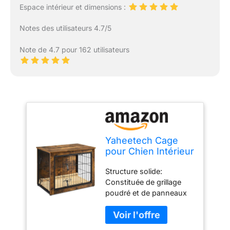
Espace intérieur et dimensions :
Notes des utilisateurs 4.7/5
Note de 4.7 pour 162 utilisateurs
Yaheetech Cage
pour Chien Intérieur
Cage pour Animaux
Structure solide:
Maison pour Chien
Constituée de grillage
Niche en Bois pour
poudré et de panneaux
Animaux de
MDF classés E1 épais,
Compagnie
cette cage pour chien
80.5×55.5×64 cm
intérieur bénéficie d'une