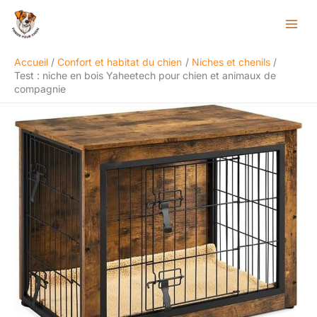
Aller
Rechercher
au
contenu
Accueil
Confort et habitat du chien
Niches et chenils
Test : niche en bois Yaheetech pour chien et animaux de
compagnie