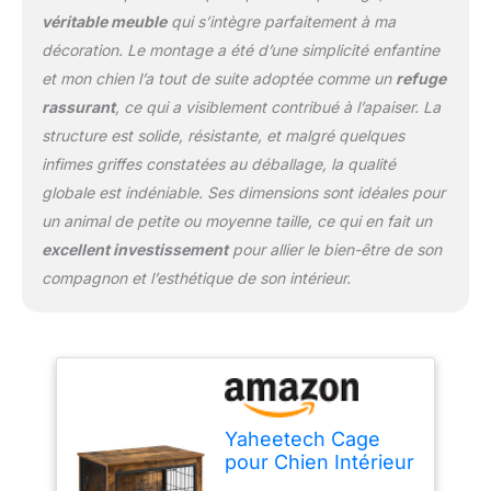
loquets. Les barreaux
véritable meuble
qui s’intègre parfaitement à ma
sont soigneusement
décoration. Le montage a été d’une simplicité enfantine
espacés pour garder
votre chien sur place
et mon chien l’a tout de suite adoptée comme un
refuge
Cage, aussi table
rassurant
, ce qui a visiblement contribué à l’apaiser. La
d'appoint: Bien associée
structure est solide, résistante, et malgré quelques
le style et la
infimes griffes constatées au déballage, la qualité
fonctionnalité, cette cage
pour chien intérieur offre
globale est indéniable. Ses dimensions sont idéales pour
un endroit douillet pour
un animal de petite ou moyenne taille, ce qui en fait un
le repos. Son aspect
excellent investissement
pour allier le bien-être de son
industriel en font
compagnon et l’esthétique de son intérieur.
également une table
d'appoint facile à assortir
Conception Soignée :
Les coins arrondis de
notre cage pour chien
offrent une sécurité
supplémentaire tant pour
Yaheetech Cage
l'animal que pour son
pour Chien Intérieur
propriétaire. Réglez les
Cage pour Animaux
patins de pieds pour une