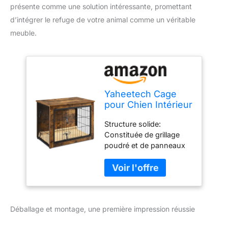
présente comme une solution intéressante, promettant
d’intégrer le refuge de votre animal comme un véritable
meuble.
Yaheetech Cage
pour Chien Intérieur
Cage pour Animaux
Structure solide:
Maison pour Chien
Constituée de grillage
Niche en Bois pour
poudré et de panneaux
Animaux de
MDF classés E1 épais,
Compagnie
cette cage pour chien
80.5×55.5×64 cm
intérieur bénéficie d'une
grande résistance,
pouvant facilement
Déballage et montage, une première impression réussie
supporter une charge
élevée (100 kg pour le