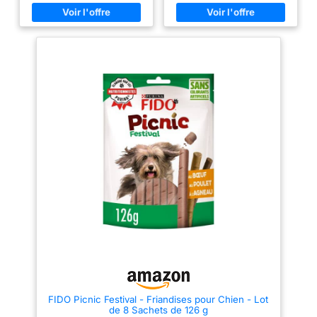
AGNEAU : L'agneau est doux et
bien toléré. Ce snack convient
idéalement aux chiens
sensibles et apporte une
délicieuse variété au quotidien
FACILE À DOSER : Le grand
format contient une belle
réserve de plaisir en snack. Les
petites portions se distribuent
selon les besoins – parfait pour
le quotidien, l'entraînement ou
plusieurs compagnons SANS
SUCRE AJOUTÉ : Ce snack ne
contient pas de sucre ajouté. Tu
peux donc gâter ton chien sans
crainte et soutenir ainsi une
alimentation équilibrée et
adaptée à l'espèce au quotidien
QUALITÉ : Nos accessoires
pour animaux TRIXIE répondent
aux exigences élevées que
nous imposons à tous nos
produits. TRIXIE allie une
excellente qualité à une mise en
œuvre toujours respectueuse
des animaux
FIDO Picnic Festival - Friandises pour Chien - Lot
de 8 Sachets de 126 g