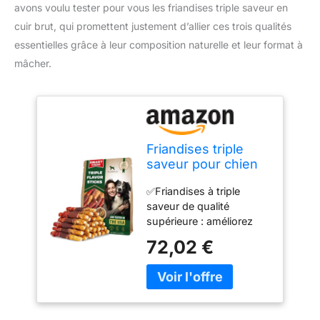
avons voulu tester pour vous les friandises triple saveur en
cuir brut, qui promettent justement d’allier ces trois qualités
essentielles grâce à leur composition naturelle et leur format à
mâcher.
Friandises triple
saveur pour chien
en cuir brut –
✅Friandises à triple
Viande de qualité
saveur de qualité
humaine de canard
supérieure : améliorez
et de poulet –
l'expérience de collation
Snacks naturels
72,02 €
de votre chien avec nos
séchés pour
friandises à kebab,
animaux de
fabriquées à partir
compagnie – sans
d'ingrédients de qualité
céréales à mâcher
humaine. Ces bâtonnets
longue durée pour