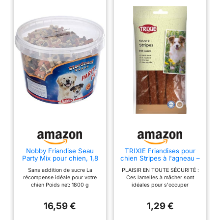
grande et petite race, et
les mâcheurs agressifs,
offrant une mastication
adaptée aux dents à
chaque bouchée salée.
Nobby Friandise Seau
TRIXIE Friandises pour
Party Mix pour chien, 1,8
chien Stripes à l'agneau –
Kg
Sans sucre ajouté – 100 g
Sans addition de sucre La
PLAISIR EN TOUTE SÉCURITÉ :
récompense idéale pour votre
Ces lamelles à mâcher sont
chien Poids net: 1800 g
idéales pour s'occuper
tranquillement entre deux
activités. Elles satisfont le
16,59 €
1,29 €
besoin naturel de mâcher et
chassent l'ennui avec bonheur