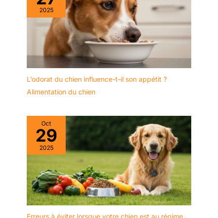
2025
L’odorat du chien influence-t-il son appétit ?
Alimentation du chien
Oct
29
2025
Erreurs à éviter lorsque votre chien est au régime