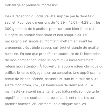
en cuir brut ravissent le
grands
Déballage et première impression
canard, le foie de poulet
sont parfaits pour les
Dès la réception du colis, j’ai été surprise par la densité du
chiens et chiots de
grande et petite race, et
sachet. Pour des dimensions de 16,89 x 15,01 x 4,29 cm, les
les mâcheurs agressifs,
300 grammes de friandises promises sont bien là, ce qui
offrant une mastication
suggère un produit consistant et non rempli d’air. Le
adaptée aux dents à
packaging est simple et informatif, mettant en avant les
chaque bouchée salée.
arguments clés : triple saveur, cuir brut et viande de qualité
humaine. En tant que propriétaire soucieuse de l’alimentation
de mon compagnon, c’est un point qui a immédiatement
retenu mon attention. À l’ouverture, aucune odeur chimique ou
artificielle ne se dégage, bien au contraire. Une appétissante
odeur de viande séchée, naturelle et subtile, a tout de suite
alerté mon chien, Loki, un beauceron de deux ans, qui a
manifesté un intérêt instantané. Les bâtonnets sont de taille
régulière, d’une couleur ambrée et semblent robustes au
premier toucher. Visuellement, on distingue bien les