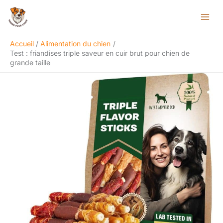
Aller
Rechercher
au
contenu
Accueil
Alimentation du chien
Test : friandises triple saveur en cuir brut pour chien de
grande taille