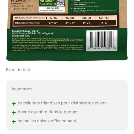
Bilan du test
Avantages
+
excellentes friandises pour distraire les chiens
+
bonne quantité dans le paquet
+
calme les chiens efficacement