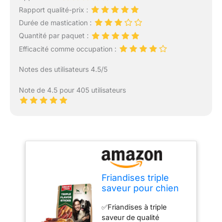
Rapport qualité-prix :
Durée de mastication :
Quantité par paquet :
Efficacité comme occupation :
Notes des utilisateurs 4.5/5
Note de 4.5 pour 405 utilisateurs
Friandises triple
saveur pour chien
en cuir brut –
✅Friandises à triple
Viande de qualité
saveur de qualité
humaine de canard