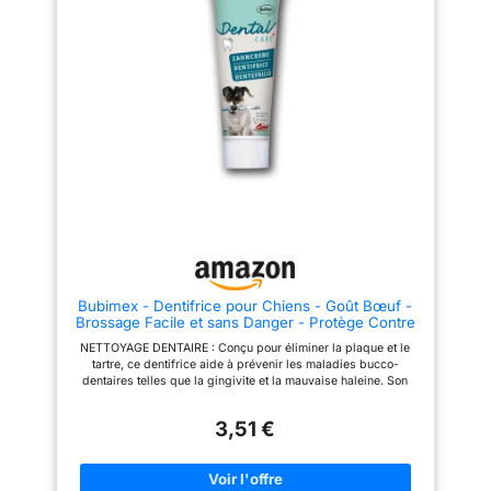
les incisives. Nécessite un
triple action; Ainsi, cet
hygiène bucco-
temps d'adaptation pour que
accessoire chien rafraîchit
dentaire produit 2:
l'animal s'habitue. POUR UNE
l'haleine, réduit le tartre et aide
HYGIÈNE BUCCODENTAIRE
à prévenir les infections
Triple action
OPTIMALE : Il est recommandé
buccales; Le kit pour l'hygiène
scientifiquement
d’utiliser avec le dentifrice une
et santé du chien contient 1
des brosses à dents de
dentifrice chien qui contribue à
prouvée : les sticks à
Beaphar, qui convient à toutes
éliminer la plaque dentaire qui
mâcher réduisent la
les tailles et races de chiens et
s'accumule sur les dents, grâce
formation de tartre
de chats. NOS ANIMAUX SONT
au tetrasodium pyrophosphate;
AUSSI NOTRE FAMILLE : Pour
Une gencive saine, c'est une
jusqu'à 80%,
préserver le bien-être de nos
haleine plus fraîche Facile à
nettoient les dents
compagnons, Beaphar donne
utiliser : Ce kit pour l'hygiène et
accès à des soins et des
santé du chien est facile à
difficiles à atteindre et
produits de qualité à prix
utiliser, simple et efficace; Il
contribuent à des
abordables à tous les
contient 1 brosse à dent double
gencives saines
propriétaires d’animaux.
tête qui s'adapte à toutes les
tailles de chiens et permet de
produit 2: Faibles en
Bubimex - Dentifrice pour Chiens - Goût Bœuf -
nettoyer les dents les plus
matières grasses,
Brossage Facile et sans Danger - Protège Contre
difficiles à atteindre, ainsi qu'un
La Plaque Dentaire - Assure Une Haleine Fraîche
dentifrice chien et 1 doigt de
sans sucre ajouté,
NETTOYAGE DENTAIRE : Conçu pour éliminer la plaque et le
- Tube de 100 g
massage en silicone qui agit
sans colorant ni
tartre, ce dentifrice aide à prévenir les maladies bucco-
directement sur la gencive de
dentaires telles que la gingivite et la mauvaise haleine. Son
arôme artificiels, les
votre animal; Pratique et
action nettoyante favorise des dents plus saines et plus fortes.
indolore, il la nettoie en douceur
sticks pour grands
GOÛT APETISSANT : Sa saveur de bœuf irrésistible stimule
et la renforce Conseils
3,51 €
l’intérêt du chien, rendant le brossage plus agréable et facile.
chiens ont un faible
d'utilisation : Ce kit dentaire
Cela permet d’instaurer une routine d’hygiène sans stress ni
chien peut être utilisé à partir de
apport en calories
résistance. FORMULE COMESTIBLE : Totalement sans danger
2 mois et 3 fois par semaine;
produit 2: Donnez un
en cas d’ingestion, ce dentifrice ne nécessite aucun rinçage. Il
Les deux têtes de brosses du