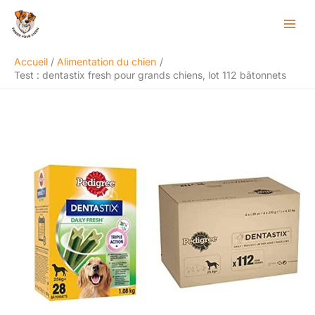
Aller
Rechercher
au
contenu
Accueil
Alimentation du chien
Test : dentastix fresh pour grands chiens, lot 112 bâtonnets