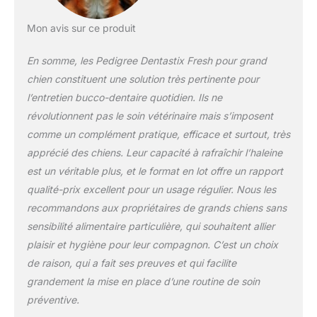
arôme artificiels
produit 1: Donnez un
Mon avis sur ce produit
bâtonnet par jour /
Ne convient pas aux
En somme, les Pedigree Dentastix Fresh pour grand
chiots de moins de 4
chien constituent une solution très pertinente pour
mois / Convient aux
l’entretien bucco-dentaire quotidien. Ils ne
chiens de plus de
révolutionnent pas le soin vétérinaire mais s’imposent
25kg / Veillez à
toujours laisser un
comme un complément pratique, efficace et surtout, très
bol d'eau fraîche à
apprécié des chiens. Leur capacité à rafraîchir l’haleine
disposition produit 2:
est un véritable plus, et le format en lot offre un rapport
En offrant un
qualité-prix excellent pour un usage régulier. Nous les
savoureux bâtonnet
à mâcher DentaStix
recommandons aux propriétaires de grands chiens sans
Daily Oral Care par
sensibilité alimentaire particulière, qui souhaitent allier
jour à votre chien,
plaisir et hygiène pour leur compagnon. C’est un choix
vous contribuez à
de raison, qui a fait ses preuves et qui facilite
améliorer son
hygiène bucco-
grandement la mise en place d’une routine de soin
dentaire produit 2:
préventive.
Triple action