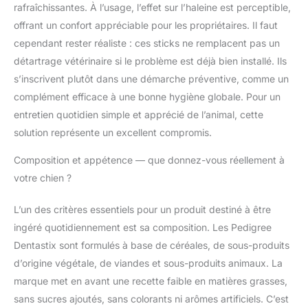
toujours laisser un bol
rafraîchissantes. À l’usage, l’effet sur l’haleine est perceptible,
d'eau fraîche à
offrant un confort appréciable pour les propriétaires. Il faut
disposition produit 2:
cependant rester réaliste : ces sticks ne remplacent pas un
En offrant un
savoureux bâtonnet à
détartrage vétérinaire si le problème est déjà bien installé. Ils
mâcher DentaStix Daily
s’inscrivent plutôt dans une démarche préventive, comme un
Oral Care par jour à
complément efficace à une bonne hygiène globale. Pour un
votre chien, vous
entretien quotidien simple et apprécié de l’animal, cette
contribuez à améliorer
solution représente un excellent compromis.
son hygiène bucco-
dentaire produit 2:
Composition et appétence — que donnez-vous réellement à
Triple action
scientifiquement
votre chien ?
prouvée : les sticks à
mâcher réduisent la
L’un des critères essentiels pour un produit destiné à être
formation de tartre
ingéré quotidiennement est sa composition. Les Pedigree
jusqu'à 80%, nettoient
Dentastix sont formulés à base de céréales, de sous-produits
les dents difficiles à
atteindre et contribuent
d’origine végétale, de viandes et sous-produits animaux. La
à des gencives saines
marque met en avant une recette faible en matières grasses,
produit 2: Faibles en
sans sucres ajoutés, sans colorants ni arômes artificiels. C’est
matières grasses, sans