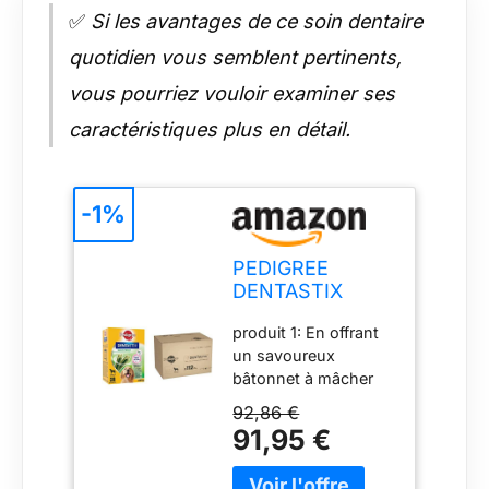
✅
Si les avantages de ce soin dentaire
quotidien vous semblent pertinents,
vous pourriez vouloir examiner ses
caractéristiques plus en détail.
-1%
PEDIGREE
DENTASTIX
Fresh Sticks
produit 1: En offrant
Dentaires pour
un savoureux
Grand Chien
bâtonnet à mâcher
+25kg - 112
DentaStix Daily Fresh
Bâtonnets &
92,86 €
par jour à votre chien,
DENTASTIX
91,95 €
vous contribuez à
Sticks Dentaires
améliorer son
pour Grand