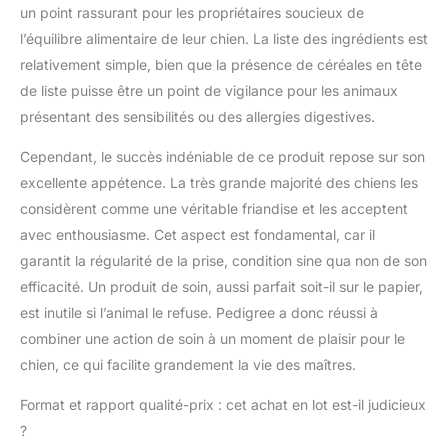
un point rassurant pour les propriétaires soucieux de
sucre ajouté, sans
l’équilibre alimentaire de leur chien. La liste des ingrédients est
colorant ni arôme
artificiels, les sticks
relativement simple, bien que la présence de céréales en tête
pour grands chiens ont
de liste puisse être un point de vigilance pour les animaux
un faible apport en
présentant des sensibilités ou des allergies digestives.
calories produit 2:
Donnez un bâtonnet
Cependant, le succès indéniable de ce produit repose sur son
par jour / Ne convient
excellente appétence. La très grande majorité des chiens les
pas aux chiots de
moins de 4 mois /
considèrent comme une véritable friandise et les acceptent
Convient aux chiens de
avec enthousiasme. Cet aspect est fondamental, car il
plus de 25kg / Veillez à
garantit la régularité de la prise, condition sine qua non de son
toujours laisser un bol
efficacité. Un produit de soin, aussi parfait soit-il sur le papier,
d'eau fraîche à
disposition
est inutile si l’animal le refuse. Pedigree a donc réussi à
combiner une action de soin à un moment de plaisir pour le
chien, ce qui facilite grandement la vie des maîtres.
Format et rapport qualité-prix : cet achat en lot est-il judicieux
?