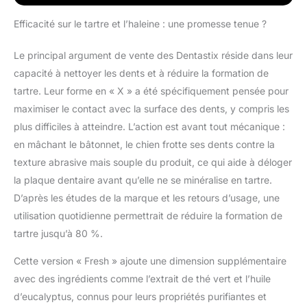
formation de tartre
jusqu'à 80%, nettoient
Efficacité sur le tartre et l’haleine : une promesse tenue ?
les dents difficiles à
atteindre et contribuent
Le principal argument de vente des Dentastix réside dans leur
à des gencives saines
capacité à nettoyer les dents et à réduire la formation de
produit 1: Avec de
tartre. Leur forme en « X » a été spécifiquement pensée pour
l'extrait de thé vert et
d'huile d'eucalyptus
maximiser le contact avec la surface des dents, y compris les
pour favoriser une
plus difficiles à atteindre. L’action est avant tout mécanique :
haleine fraîche, ces
en mâchant le bâtonnet, le chien frotte ses dents contre la
sticks sont faibles en
texture abrasive mais souple du produit, ce qui aide à déloger
matières grasses, sans
la plaque dentaire avant qu’elle ne se minéralise en tartre.
sucre ajouté et sans
colorant ni arôme
D’après les études de la marque et les retours d’usage, une
artificiels produit 1:
utilisation quotidienne permettrait de réduire la formation de
Donnez un bâtonnet
tartre jusqu’à 80 %.
par jour / Ne convient
pas aux chiots de
Cette version « Fresh » ajoute une dimension supplémentaire
moins de 4 mois /
avec des ingrédients comme l’extrait de thé vert et l’huile
Convient aux chiens de
plus de 25kg / Veillez à
d’eucalyptus, connus pour leurs propriétés purifiantes et