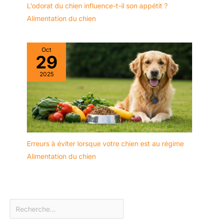
L’odorat du chien influence-t-il son appétit ?
Alimentation du chien
Oct
29
2025
Erreurs à éviter lorsque votre chien est au régime
Alimentation du chien