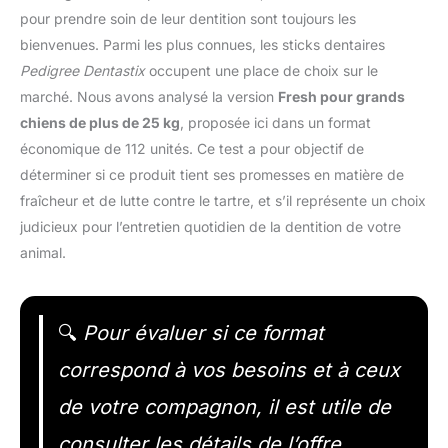
pour prendre soin de leur dentition sont toujours les
bienvenues. Parmi les plus connues, les sticks dentaires
Pedigree Dentastix
occupent une place de choix sur le
marché. Nous avons analysé la version
Fresh pour grands
chiens de plus de 25 kg
, proposée ici dans un format
économique de 112 unités. Ce test a pour objectif de
déterminer si ce produit tient ses promesses en matière de
fraîcheur et de lutte contre le tartre, et s’il représente un choix
judicieux pour l’entretien quotidien de la dentition de votre
animal.
🔍
Pour évaluer si ce format
correspond à vos besoins et à ceux
de votre compagnon, il est utile de
consulter les détails de l’offre.