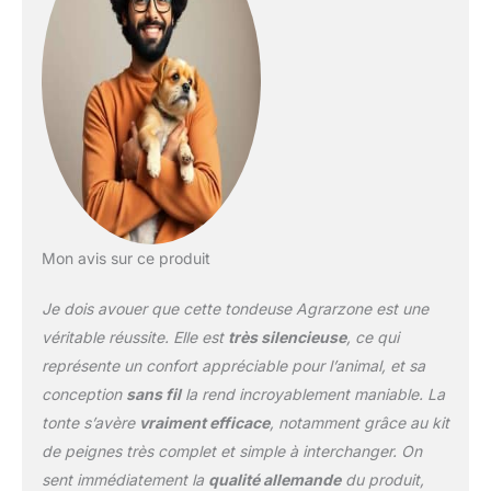
d'une tête de coupe en
acier inoxydable (1,5 mm)
avec système de
changement rapide pour
un entretien sans effort.
CONFORT ACOUSTIQUE
- Ultra-silencieuse et à
faibles vibrations, elle
assure un toilettage
serein. Parfaite pour les
animaux craintifs ou
Mon avis sur ce produit
sensibles au bruit.
QUALITÉ ALLEMANDE
Je dois avouer que cette tondeuse Agrarzone est une
DEPUIS 1912 - Fabriquée
en Allemagne, l'Arco Pro
véritable réussite. Elle est
très silencieuse
, ce qui
est une référence de
représente un confort appréciable pour l’animal, et sa
fiabilité pour les
conception
sans fil
la rend incroyablement maniable. La
particuliers et les
tonte s’avère
vraiment efficace
, notamment grâce au kit
toiletteurs
professionnels, offrant
de peignes très complet et simple à interchanger. On
une durabilité bien
sent immédiatement la
qualité allemande
du produit,