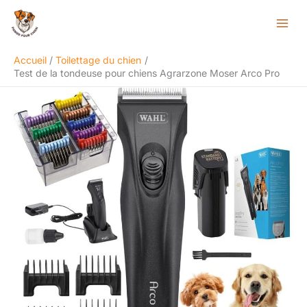
Aller
Rechercher
au
contenu
Accueil
Toilettage du chien
Test de la tondeuse pour chiens Agrarzone Moser Arco Pro