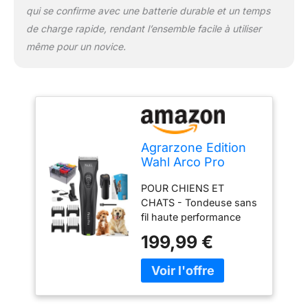
supérieure aux modèles
qui se confirme avec une batterie durable et un temps
standards. LÉGÈRETÉ &
de charge rapide, rendant l’ensemble facile à utiliser
ERGONOMIE - Avec
seulement 272 g et un
même pour un novice.
design parfaitement
équilibré, elle garantit une
prise en main idéale et un
travail sans fatigue,
même en usage
prolongé.
Agrarzone Edition
Wahl Arco Pro
Tondeuse pour
POUR CHIENS ET
chiens 1 batterie -
CHATS - Tondeuse sans
Kit de peignes
fil haute performance
amovibles - Moser
pour la tonte complète
Tondeuse chien
199,99 €
des animaux de petite et
pour animaux à
moyenne taille. Idéale
haute
pour les pelages longs
performances
ou emmêlés. Autonomie
record jusqu’à 120 min