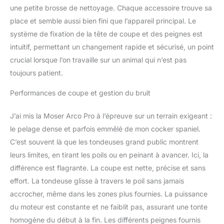
particuliers et les
une petite brosse de nettoyage. Chaque accessoire trouve sa
toiletteurs
place et semble aussi bien fini que l’appareil principal. Le
professionnels, offrant
une durabilité bien
système de fixation de la tête de coupe et des peignes est
supérieure aux modèles
intuitif, permettant un changement rapide et sécurisé, un point
standards. LÉGÈRETÉ &
crucial lorsque l’on travaille sur un animal qui n’est pas
ERGONOMIE - Avec
toujours patient.
seulement 272 g et un
design parfaitement
Performances de coupe et gestion du bruit
équilibré, elle garantit une
prise en main idéale et un
J’ai mis la Moser Arco Pro à l’épreuve sur un terrain exigeant :
travail sans fatigue,
même en usage
le pelage dense et parfois emmêlé de mon cocker spaniel.
prolongé.
C’est souvent là que les tondeuses grand public montrent
leurs limites, en tirant les poils ou en peinant à avancer. Ici, la
différence est flagrante. La coupe est nette, précise et sans
effort. La tondeuse glisse à travers le poil sans jamais
accrocher, même dans les zones plus fournies. La puissance
du moteur est constante et ne faiblit pas, assurant une tonte
homogène du début à la fin. Les différents peignes fournis