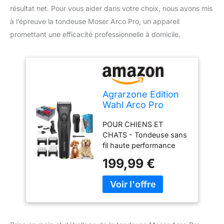
résultat net. Pour vous aider dans votre choix, nous avons mis
à l’épreuve la tondeuse Moser Arco Pro, un appareil
promettant une efficacité professionnelle à domicile.
Agrarzone Edition
Wahl Arco Pro
Tondeuse pour
POUR CHIENS ET
chiens 1 batterie -
CHATS - Tondeuse sans
Kit de peignes
fil haute performance
amovibles - Moser
pour la tonte complète
Tondeuse chien
199,99 €
des animaux de petite et
pour animaux à
moyenne taille. Idéale
haute
pour les pelages longs
performances
ou emmêlés. Autonomie
record jusqu’à 120 min
par batterie. PUISSANCE