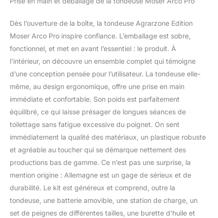
Prise en main et déballage de la tondeuse Moser Arco Pro
& PRÉCISION - Sa
régulation automatique
Dès l’ouverture de la boîte, la tondeuse Agrarzone Edition
de vitesse permet une
glisse parfaite. Équipée
Moser Arco Pro inspire confiance. L’emballage est sobre,
d'une tête de coupe en
fonctionnel, et met en avant l’essentiel : le produit. À
acier inoxydable (1,5 mm)
l’intérieur, on découvre un ensemble complet qui témoigne
avec système de
d’une conception pensée pour l’utilisateur. La tondeuse elle-
changement rapide pour
même, au design ergonomique, offre une prise en main
un entretien sans effort.
CONFORT ACOUSTIQUE
immédiate et confortable. Son poids est parfaitement
- Ultra-silencieuse et à
équilibré, ce qui laisse présager de longues séances de
faibles vibrations, elle
toilettage sans fatigue excessive du poignet. On sent
assure un toilettage
immédiatement la qualité des matériaux, un plastique robuste
serein. Parfaite pour les
animaux craintifs ou
et agréable au toucher qui se démarque nettement des
sensibles au bruit.
productions bas de gamme. Ce n’est pas une surprise, la
QUALITÉ ALLEMANDE
mention origine : Allemagne est un gage de sérieux et de
DEPUIS 1912 - Fabriquée
durabilité. Le kit est généreux et comprend, outre la
en Allemagne, l'Arco Pro
est une référence de
tondeuse, une batterie amovible, une station de charge, un
fiabilité pour les
set de peignes de différentes tailles, une burette d’huile et