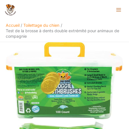
Aller
Rechercher
au
contenu
Accueil
Toilettage du chien
Test de la brosse à dents double extrémité pour animaux de
compagnie