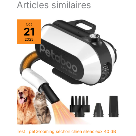
entreprise familiale des
Articles similaires
amoureux des animaux
qui s'engage à vous et
votre ami à fourrure.
Oct
Basé à Austin, Texas,
21
chaque produit que nous
fabriquons est conçu
2025
pour apporter l'harmonie
entre les gens et leurs
animaux de compagnie.
Nous pensons que vous
trouverez nos brosses à
dents Bodhi Dog ne font
pas exception à la règle.
Nous offrons une
garantie de
remboursement à 100 %.
Si vous n'aimez pas nos
brosses à dents pour
chien, faites-nous savoir
et recevez un
Test : petGrooming séchoir chien silencieux 40 dB
remboursement complet,