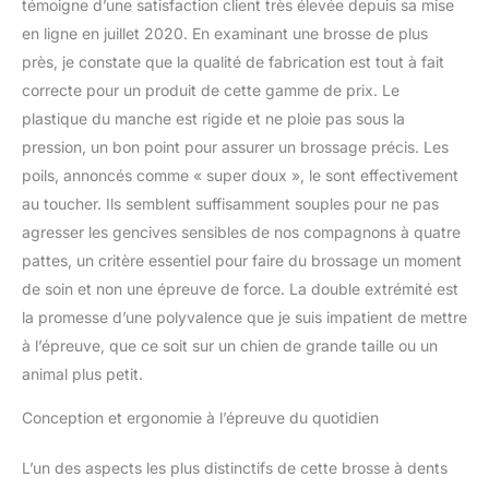
témoigne d’une satisfaction client très élevée depuis sa mise
extrémité est inclinée et
en ligne en juillet 2020. En examinant une brosse de plus
étroite, ce qui signifie
qu'elle est facile à
près, je constate que la qualité de fabrication est tout à fait
manœuvrer et permet un
correcte pour un produit de cette gamme de prix. Le
nettoyage en profondeur
plastique du manche est rigide et ne ploie pas sous la
pour les zones difficiles à
pression, un bon point pour assurer un brossage précis. Les
atteindre de la bouche de
poils, annoncés comme « super doux », le sont effectivement
votre animal de
compagnie. Cela signifie
au toucher. Ils semblent suffisamment souples pour ne pas
un moyen plus facile
agresser les gencives sensibles de nos compagnons à quatre
pour vous d'administrer
pattes, un critère essentiel pour faire du brossage un moment
un nettoyage de qualité
de soin et non une épreuve de force. La double extrémité est
professionnelle. Qualité
supérieure : nous
la promesse d’une polyvalence que je suis impatient de mettre
utilisons des matériaux
à l’épreuve, que ce soit sur un chien de grande taille ou un
sans danger pour les
animal plus petit.
animaux de compagnie
qui offrent un nettoyage
Conception et ergonomie à l’épreuve du quotidien
sûr et professionnel pour
votre animal de
L’un des aspects les plus distinctifs de cette brosse à dents
compagnie. Nos brosses