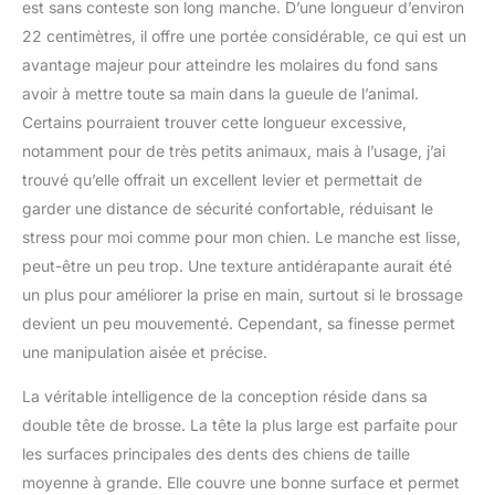
est sans conteste son long manche. D’une longueur d’environ
à dents longues à double
extrémité sont emballées
22 centimètres, il offre une portée considérable, ce qui est un
dans une boîte pratique
avantage majeur pour atteindre les molaires du fond sans
de 100 qui vous offre un
avoir à mettre toute sa main dans la gueule de l’animal.
excellent rapport
Certains pourraient trouver cette longueur excessive,
qualité/prix et un
excellent départ pour
notamment pour de très petits animaux, mais à l’usage, j’ai
établir une routine de
trouvé qu’elle offrait un excellent levier et permettait de
brossage quotidienne
garder une distance de sécurité confortable, réduisant le
pour votre animal de
stress pour moi comme pour mon chien. Le manche est lisse,
compagnie. Garantie de
remboursement à 100 %.
peut-être un peu trop. Une texture antidérapante aurait été
Nous sommes une petite
un plus pour améliorer la prise en main, surtout si le brossage
entreprise familiale des
devient un peu mouvementé. Cependant, sa finesse permet
amoureux des animaux
une manipulation aisée et précise.
qui s'engage à vous et
votre ami à fourrure.
La véritable intelligence de la conception réside dans sa
Basé à Austin, Texas,
double tête de brosse. La tête la plus large est parfaite pour
chaque produit que nous
fabriquons est conçu
les surfaces principales des dents des chiens de taille
pour apporter l'harmonie
moyenne à grande. Elle couvre une bonne surface et permet