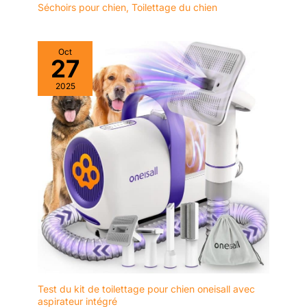
Séchoirs pour chien
,
Toilettage du chien
sans poser de questions.
Oct
27
2025
Test du kit de toilettage pour chien oneisall avec
aspirateur intégré