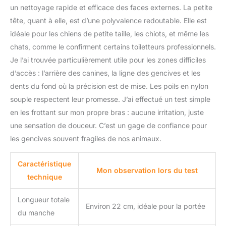
entre les gens et leurs
un nettoyage rapide et efficace des faces externes. La petite
animaux de compagnie.
tête, quant à elle, est d’une polyvalence redoutable. Elle est
Nous pensons que vous
trouverez nos brosses à
idéale pour les chiens de petite taille, les chiots, et même les
dents Bodhi Dog ne font
chats, comme le confirment certains toiletteurs professionnels.
pas exception à la règle.
Je l’ai trouvée particulièrement utile pour les zones difficiles
Nous offrons une
d’accès : l’arrière des canines, la ligne des gencives et les
garantie de
remboursement à 100 %.
dents du fond où la précision est de mise. Les poils en nylon
Si vous n'aimez pas nos
souple respectent leur promesse. J’ai effectué un test simple
brosses à dents pour
en les frottant sur mon propre bras : aucune irritation, juste
chien, faites-nous savoir
une sensation de douceur. C’est un gage de confiance pour
et recevez un
remboursement complet,
les gencives souvent fragiles de nos animaux.
sans poser de questions.
Caractéristique
Mon observation lors du test
technique
Longueur totale
Environ 22 cm, idéale pour la portée
du manche