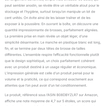
chiens et chats : avec
deux têtes de tailles
peut sembler anodin, se révèle être un véritable atout pour le
différentes, conçues
stockage et l’hygiène, surtout lorsqu’on manipule un lot de
pour accueillir les chats
cent unités. On évite ainsi de les laisser traîner et de les
et les chiens de toutes
exposer à la poussière. En ouvrant la boîte, on découvre une
les tailles, assurant une
expérience confortable à
quantité impressionnante de brosses, parfaitement alignées.
la fois pour l'animal et le
La première prise en main révèle un objet léger, d’une
propriétaire. Ce qui
simplicité désarmante. Le manche en plastique blanc est long,
signifie un moyen simple
fin, et se termine par deux têtes de brosse de tailles
de lutter contre la
différentes. L’ensemble respire l’efficacité fonctionnelle plutôt
gingivite, l'accumulation
de tartre et la mauvaise
que le design sophistiqué, un choix parfaitement cohérent
haleine. Les vétérinaires
avec un produit destiné à un usage régulier et économique.
recommandent un
L’impression générale est celle d’un produit pensé pour le
brossage régulier pour
volume et la praticité, ce qui correspond exactement aux
garder la bouche de
votre animal de
attentes que l’on peut avoir d’un tel conditionnement.
compagnie en bonne
santé. Pratique et facile à
Le produit, référencé sous l’ASIN B08DBYZLR7 sur Amazon,
utiliser : notre brosse à
affiche une note moyenne de 4,7 sur 5 étoiles, un score qui
dents longue à double