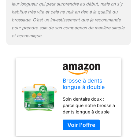
dents longue à double
leur longueur qui peut surprendre au début, mais on s’y
extrémité est inclinée et
habitue très vite et cela ne nuit en rien à la qualité du
étroite, ce qui signifie
brossage. C’est un investissement que je recommande
qu'elle est facile à
pour prendre soin de son compagnon de manière simple
manœuvrer et permet un
nettoyage en profondeur
et économique.
pour les zones difficiles à
atteindre de la bouche de
votre animal de
compagnie. Cela signifie
un moyen plus facile
pour vous d'administrer
un nettoyage de qualité
Brosse à dents
professionnelle. Qualité
longue à double
supérieure : nous
extrémité pour
Soin dentaire doux :
utilisons des matériaux
chien et chat | Poils
parce que notre brosse à
sans danger pour les
super doux pour
dents longue à double
animaux de compagnie
animaux de
extrémité a des poils
qui offrent un nettoyage
compagnie, soins
super doux, vous serez
sûr et professionnel pour
dentaires et
en mesure d'enlever
votre animal de
buccaux, dents et