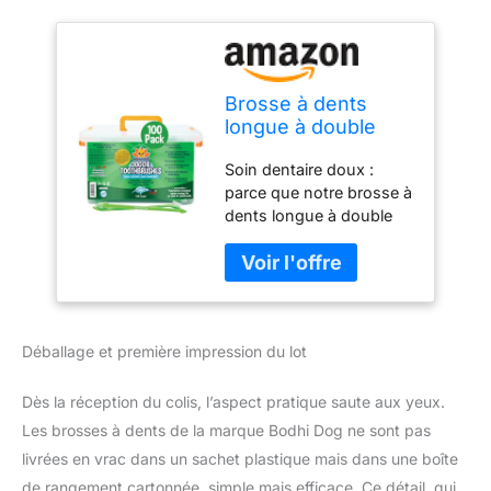
Brosse à dents
longue à double
extrémité pour
Soin dentaire doux :
chien et chat | Poils
parce que notre brosse à
super doux pour
dents longue à double
animaux de
extrémité a des poils
compagnie, soins
super doux, vous serez
dentaires et
en mesure d'enlever
buccaux, dents et
doucement les débris et
gencives
la plaque dentaire de
Déballage et première impression du lot
votre animal de
compagnie sans causer
de dommages ou
Dès la réception du colis, l’aspect pratique saute aux yeux.
d'inconfort. Nous
Les brosses à dents de la marque Bodhi Dog ne sont pas
soutenons nos produits.
livrées en vrac dans un sachet plastique mais dans une boîte
Pour toutes les tailles de
de rangement cartonnée, simple mais efficace. Ce détail, qui