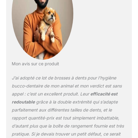
chiens et chats : avec
deux têtes de tailles
différentes, conçues
pour accueillir les chats
et les chiens de toutes
les tailles, assurant une
expérience confortable à
la fois pour l'animal et le
propriétaire. Ce qui
signifie un moyen simple
Mon avis sur ce produit
de lutter contre la
gingivite, l'accumulation
J’ai adopté ce lot de brosses à dents pour l’hygiène
de tartre et la mauvaise
bucco-dentaire de mon animal et mon verdict est sans
haleine. Les vétérinaires
appel : c’est un excellent produit. Leur
efficacité est
recommandent un
redoutable
grâce à la double extrémité qui s’adapte
brossage régulier pour
garder la bouche de
parfaitement aux différentes tailles de dents, et le
votre animal de
rapport quantité-prix est tout simplement imbattable,
compagnie en bonne
d’autant plus que la boîte de rangement fournie est très
santé. Pratique et facile à
pratique. Si je devais trouver un petit défaut, ce serait
utiliser : notre brosse à