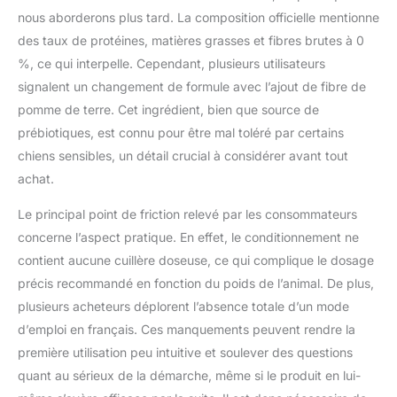
l’assimilation des
nous aborderons plus tard. La composition officielle mentionne
nutriments et
des taux de protéines, matières grasses et fibres brutes à 0
contribuer à un
%, ce qui interpelle. Cependant, plusieurs utilisateurs
système immunitaire
fort. ROUTINE
signalent un changement de formule avec l’ajout de fibre de
INTESTINALE FORTE =
pomme de terre. Cet ingrédient, bien que source de
DÉFENSES
prébiotiques, est connu pour être mal toléré par certains
NATURELLES: Un
chiens sensibles, un détail crucial à considérer avant tout
intestin équilibré est la
achat.
base du bien-être,
petDog Health 2501
Le principal point de friction relevé par les consommateurs
aide à créer un
environnement
concerne l’aspect pratique. En effet, le conditionnement ne
intestinal favorable au
contient aucune cuillère doseuse, ce qui complique le dosage
quotidien. FIBRE DE
précis recommandé en fonction du poids de l’animal. De plus,
POMME DE TERRE &
plusieurs acheteurs déplorent l’absence totale d’un mode
FIBRE DE RIZ ≠ POMME
DE TERRE/RIZ:
d’emploi en français. Ces manquements peuvent rendre la
Beaucoup pensent «
première utilisation peu intuitive et soulever des questions
pomme de terre ou riz
quant au sérieux de la démarche, même si le produit en lui-
= risque d’allergie ». Ici,