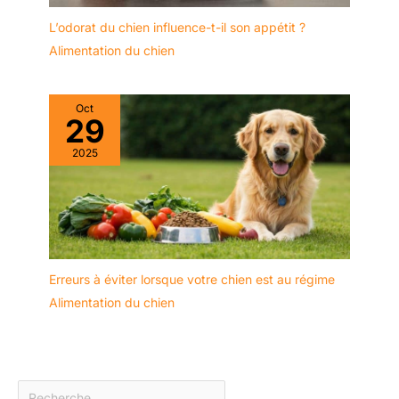
L’odorat du chien influence-t-il son appétit ?
Alimentation du chien
Oct
29
2025
Erreurs à éviter lorsque votre chien est au régime
Alimentation du chien