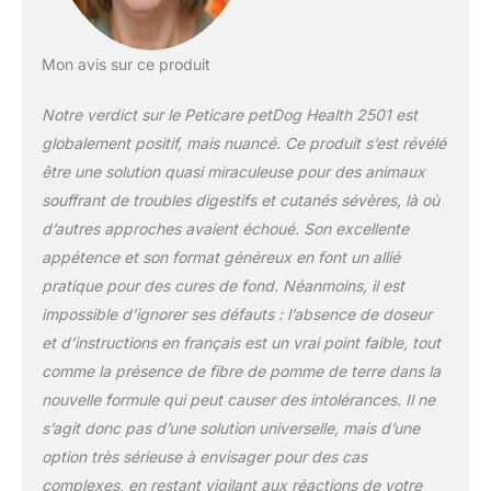
fort. ROUTINE
INTESTINALE FORTE
= DÉFENSES
Mon avis sur ce produit
NATURELLES: Un
intestin équilibré est
Notre verdict sur le Peticare petDog Health 2501 est
la base du bien-être,
globalement positif, mais nuancé. Ce produit s’est révélé
petDog Health 2501
être une solution quasi miraculeuse pour des animaux
aide à créer un
environnement
souffrant de troubles digestifs et cutanés sévères, là où
intestinal favorable
d’autres approches avaient échoué. Son excellente
au quotidien. FIBRE
appétence et son format généreux en font un allié
DE POMME DE
pratique pour des cures de fond. Néanmoins, il est
TERRE & FIBRE DE
impossible d’ignorer ses défauts : l’absence de doseur
RIZ ≠ POMME DE
TERRE/RIZ:
et d’instructions en français est un vrai point faible, tout
Beaucoup pensent «
comme la présence de fibre de pomme de terre dans la
pomme de terre ou
nouvelle formule qui peut causer des intolérances. Il ne
riz = risque d’allergie
s’agit donc pas d’une solution universelle, mais d’une
». Ici, il s’agit de
sources de fibres
option très sérieuse à envisager pour des cas
alimentaires pour
complexes, en restant vigilant aux réactions de votre