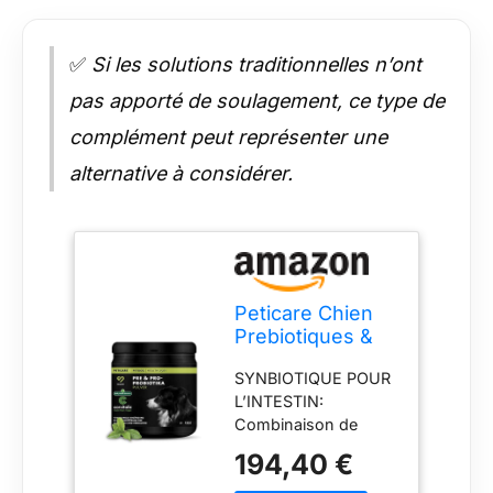
✅
Si les solutions traditionnelles n’ont
pas apporté de soulagement, ce type de
complément peut représenter une
alternative à considérer.
Peticare Chien
Prebiotiques &
Probiotiques -
SYNBIOTIQUE POUR
système
L’INTESTIN:
immunitaire Fort,
Combinaison de
nettoie intestins,
souches
Flore intestinale,
194,40 €
probiotiques
soulage