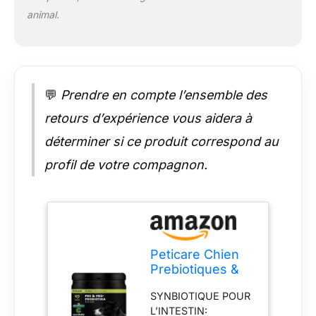
l’enrichissement en
animal.
fibres, non
comparables à
l’aliment lui-même.
QUALITÉ SUISSE &
CONFIANCE:
💬
Prendre en compte l’ensemble des
Développé et produit
en Suisse selon des
retours d’expérience vous aidera à
standards modernes,
vegan, sans gluten,
déterminer si ce produit correspond au
Non-GMO, chaque
profil de votre compagnon.
lot est contrôlé de
manière
indépendante.
Peticare Chien
Prebiotiques &
Probiotiques -
SYNBIOTIQUE POUR
système
L’INTESTIN:
immunitaire Fort,