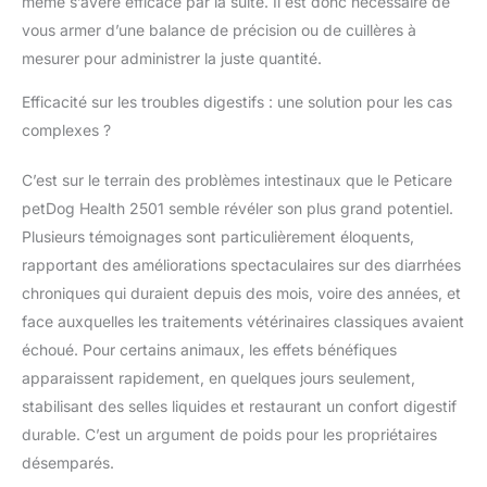
même s’avère efficace par la suite. Il est donc nécessaire de
il s’agit de sources de
fibres alimentaires pour
vous armer d’une balance de précision ou de cuillères à
l’enrichissement en
mesurer pour administrer la juste quantité.
fibres, non
comparables à l’aliment
Efficacité sur les troubles digestifs : une solution pour les cas
lui-même. QUALITÉ
complexes ?
SUISSE & CONFIANCE:
Développé et produit
C’est sur le terrain des problèmes intestinaux que le Peticare
en Suisse selon des
petDog Health 2501 semble révéler son plus grand potentiel.
standards modernes,
vegan, sans gluten,
Plusieurs témoignages sont particulièrement éloquents,
Non-GMO, chaque lot
rapportant des améliorations spectaculaires sur des diarrhées
est contrôlé de manière
chroniques qui duraient depuis des mois, voire des années, et
indépendante.
face auxquelles les traitements vétérinaires classiques avaient
échoué. Pour certains animaux, les effets bénéfiques
apparaissent rapidement, en quelques jours seulement,
stabilisant des selles liquides et restaurant un confort digestif
durable. C’est un argument de poids pour les propriétaires
désemparés.