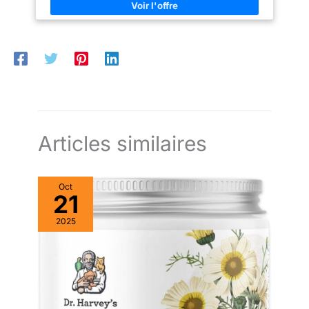
intestinale équilibrée contribue au bien-être général et aide à
soutenir les défenses naturelles. 5. 120 bouchées tendres au
poulet Texture tendre, facile à donner au quotidien. Goût poulet
apprécié par les chiens. Mélange naturel, sans agents de
remplissage.
Articles similaires
Oct
21
2025