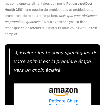
les compléments alimentaires comme le
Peticare petDog
Health 2501
, une poudre de prébiotiques et probiotiques,
promettent de restaurer l’équilibre.
Mais que vaut réellement
ce produit au quotidien ?
Nous avons analysé sa fiche
technique et les retours d’utilisateurs pour vous livrer un test
complet.
🔍
Évaluer les besoins spécifiques de
votre animal est la première étape
vers un choix éclairé.
Peticare Chien