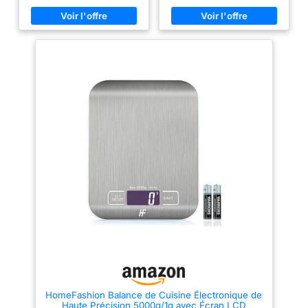
lb.oz et lire clairement les
trempé antirayures et robuste, le
résultats à l'écran. 【Mesure
plateau (17.5x22.5cm) facile à
précise】La plage de pesée de
nettoyer de la balance de
la balance de cuisine est de 1 g
cuisine convient à toutes les
à 10 kg. Vous pouvez peser des
tailles de contenants HAUTE
légumes, des céréales, des
CAPACITÉ: conçue pour réaliser
fruits et plus encore avec une
des préparations et des
précision incroyable, un
pâtisseries généreuses, la
contrôle précis des portions et
capacité de 5kg est idéale pour
une cuisine plus saine.
concocter une grande variété de
【Fonction Tare Pratique】Cette
recettes, notamment des
option vous permet de
cookies, des pancakes, des
soustraire le poids du conteneur
pâtes à pizza, des pâtes à pain
du poids total pour trouver le
et bien plus PRÉCISION
poids net du contenu. Convient
OPTIMALE: une balance de
aux ingrédients secs et liquide
cuisine pour toutes vos envies
【Facile à nettoyer et à ranger】
de pâtisserie, assurant des
La plate-forme de mesure
mesures précises à 0.5g
intelligente et légère en acier
(jusqu'à 999g) et 1g près (au-
inoxydable est facile à nettoyer
dessus de 1kg) FONCTION
et à entretenir. Peut être
TARE PRATIQUE: gagnez du
facilement rangé lorsqu'il n'est
temps lors de la préparation et
pas utilisé. Très approprié pour
du nettoyage grâce à un
cuisiner à la maison et servir
système astucieux qui vous
des aliments ou des liquides.
permet de remettre la balance
【Après-vente】 Si vous avez
de cuisine à zéro pour chaque
un problème avec la balance de
nouvel ingrédient, vous n'avez
cuisine, n'hésitez pas à nous
plus besoin de changer de
HomeFashion Balance de Cuisine Électronique de
contacter. Nous vous offrons le
récipient ou de tout
Haute Précision 5000g/1g avec Écran LCD
meilleur service client.
recommencer TRÈS PRATIQUE: