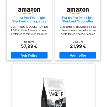
Purina Pro Plan Light
Purina Pro Plan Light
Sterilised - Croquettes
Sterilised Croquettes
Chien Stérilisé Adulte, 14
Chien Adultes au Poulet,
CONTRIBUE À LA GESTION DU
Croquettes Light/Stérilisé pour
kg
4x3 kg
POIDS : Cette formule riche en
chiens adultes de petite et très
protéines et faible en matières
petite tailles Recette riche en
grasses aide à favoriser une
protéines avec du poulet
perte de graisse corporelle
comme ingrédient principal.
65,99 €
25,50 €
allant jusqu'à 60 % en 12
Faible teneur en matières
57,99 €
21,99 €
semaines et aide à maintenir un
grasses pour une gestion
poids sain, favorisant la perte
optimale du poids. Aide à
de graisse chez les chiens
maintenir la masse musculaire
adultes lorsqu'elle est associée
et la santé globale. Ingrédients
à une promenade quotidienne
sélectionnés pour contrôler
AIDE À RÉDUIRE LA SENSATION
l'appétit et la sensation de faim.
DE FAIM : Aliment sec formulé
par des experts pour chiens
stérilisés ou en surpoids de
toutes tailles et races, avec des
morceaux de poulet de haute
qualité, des glucides
complexes et des niveaux
élevés de fibres pour aider
votre chien à se sentir moins
affamé SOUTIEN POUR DES
ARTICULATIONS ET DES