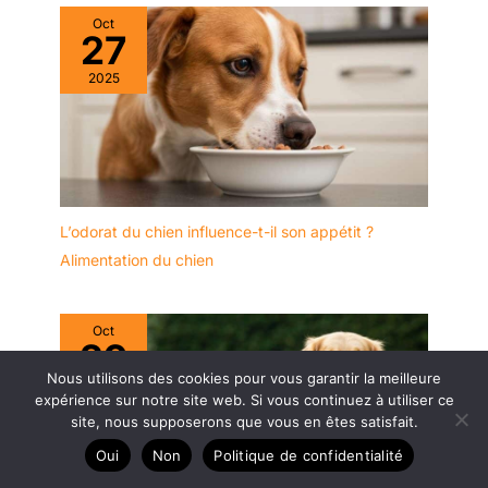
Oct
27
2025
L’odorat du chien influence-t-il son appétit ?
Alimentation du chien
Oct
29
Nous utilisons des cookies pour vous garantir la meilleure
2025
expérience sur notre site web. Si vous continuez à utiliser ce
site, nous supposerons que vous en êtes satisfait.
Oui
Non
Politique de confidentialité