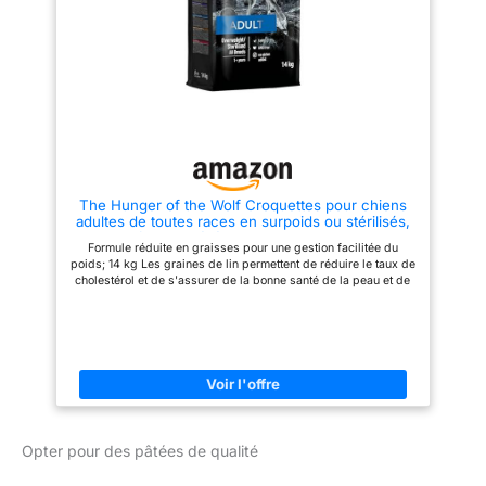
DENTS SAINES : Formulé avec
des vitamines et minéraux
essentiels pour soutenir des
articulations, des dents et des
gencives saines, garantissant
que votre chien reste actif tout
en maintenant son poids PLEINE
SAVEUR : Le poulet comme
ingrédient n°1 pour un goût
délicieux
The Hunger of the Wolf Croquettes pour chiens
adultes de toutes races en surpoids ou stérilisés,
formule légère au poulet, 14 kg
Formule réduite en graisses pour une gestion facilitée du
poids; 14 kg Les graines de lin permettent de réduire le taux de
cholestérol et de s'assurer de la bonne santé de la peau et de
la brillance du pelage Haute teneur en vitamine E pour un
système immunitaire sain Sans ajout de gluten Un goût
délicieux que votre chien sera certain d'adorer
Opter pour des pâtées de qualité