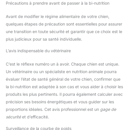
n'ont plus besoin de se pencher
Précautions à prendre avant de passer à la bi-nutrition
pour manger et boire, ce qui
soulage le cou et le dos et
permet une croissance saine.
Avant de modifier le régime alimentaire de votre chien,
Des études scientifiques ont
quelques étapes de précaution sont essentielles pour assurer
montré que les gamelles
réglables pour chien peuvent
une transition en toute sécurité et garantir que ce choix est le
prolonger la vie de votre chien.
Nous espérons que votre chien
plus judicieux pour sa santé individuelle.
pourra rester avec vous pour
toujours. Les gamelles
réglables pour chien sont
L’avis indispensable du vétérinaire
idéales pour les chiens qui ont
tendance à vomir lorsqu'ils
mangent, sont limités dans leur
C’est le réflexe numéro un à avoir. Chaque chien est unique.
mobilité ou souffrent d'arthrose.
Un vétérinaire ou un spécialiste en nutrition animale pourra
Mangeoire pour chien de haute
qualité : notre support de
évaluer l’état de santé général de votre chien, confirmer que
gamelle pour chien est fabriqué
en ABS de haute qualité, pas
la bi-nutrition est adaptée à son cas et vous aider à choisir les
facile à endommager. La bande
antidérapante sur les jambes
produits les plus pertinents. Il pourra également calculer avec
augmente la friction et évite le
précision ses besoins énergétiques et vous guider sur les
déplacement de la gamelle du
chien lorsque le chien mange.
proportions idéales. Cet avis professionnel est un
gage de
sécurité
et d’efficacité.
Surveillance de la courbe de poids