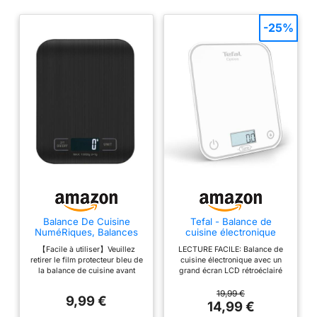
-25%
Balance De Cuisine
Tefal - Balance de
NuméRiques, Balances
cuisine électronique
NuméRiques
Optiss - 5kg - Blanc
【Facile à utiliser】Veuillez
LECTURE FACILE: Balance de
Professionnelles 10 kg -
retirer le film protecteur bleu de
cuisine électronique avec un
Mesure PréCise Jusqu'à
la balance de cuisine avant
grand écran LCD rétroéclairé
1g,Balances De Cuisine
utilisation. La balance de
affichant des chiffres de 1.6cm,
éLectroniques Avec
cuisine numérique peut
pour une lecture facile
19,99 €
éCran Lcd, Fonction
9,99 €
rapidement changer
CONFORT D’UTILISATION
14,99 €
Tare. (Noir)
d'équipement entre g, ml, oz,
MAXIMAL: fabriqué en verre