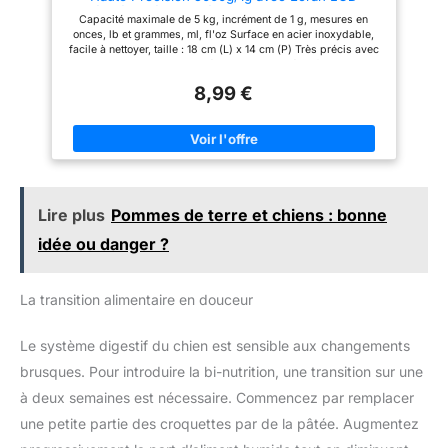
Rétroéclairé, 6 Unités et Fonction Tare Acier
dites adieu aux erreurs de
Capacité maximale de 5 kg, incrément de 1 g, mesures en
Inoxydable, Piles incluses
conversion grâce à la fonction
onces, lb et grammes, ml, fl'oz Surface en acier inoxydable,
liquide qui vous permet de
facile à nettoyer, taille : 18 cm (L) x 14 cm (P) Très précis avec
passer facilement du sec au
un capteur de poids de précision de qualité La fonction de
liquide, en unités métriquesg,
réinitialisation de la balance de tare à une touche facilite la vie
ml, fl oz etlb oz PRÊT À
8,99 €
lorsque vous combinez tous les ingrédients dans le bol
L'EMPLOI: 2piles AAA sont
mélangeur 2 piles AAA incluses
incluses pour utiliser
immédiatement votre balance
de cuisine RANGEMENT
SECURISE: le design fin et le
crochet rétractable permettent
de ranger ou d'accrocher
facilement la balance lorsque
Lire plus
Pommes de terre et chiens : bonne
vous ne l'utilisez pas LIVRÉ
AVEC : balance de cuisine
idée ou danger ?
Optiss, 2piles AAA
La transition alimentaire en douceur
Le système digestif du chien est sensible aux changements
brusques. Pour introduire la bi-nutrition, une transition sur une
à deux semaines est nécessaire. Commencez par remplacer
une petite partie des croquettes par de la pâtée. Augmentez