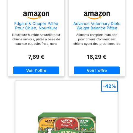
Edgard & Cooper Pâtée
Advance Veterinary Diets
Pour Chien, Nourriture
Weight Balance Pâtée
Humide Sans Céréales,
pour Chien, 8 x 150 g
Nourriture humide naturelle pour
Aliments complets humides
(Multipack 6x100g
chiens seniors, pâtée à base de
pour chiens Convient aux
Poulet, Agneau & Gibier),
saumon et poulet frais, sans
chiens ayant des problèmes de
Viande Fraîche et
aliments transformés ou séchés.
surpoids Aide à réduire le
protéinée,
Convient à tous les chiens
poids Contrôle de l'appétit
Hypoallergénique, Sans
7,69 €
16,29 €
seniors, de toutes tailles et
Sucres Ajoutés, Pate en
races, stérilisés et actifs.
boîte
Nourriture humide pour chiens
sans céréales et sans gluten
avec des prébiotiques.
Nourriture pour chiens
contenant beaucoup
-42%
d'ingrédients naturels, de
vitamines et de minéraux. Pas
d'artifices, ni de sucres ajoutés
dans nos recettes. Aliment
naturel pour animaux de
compagnie