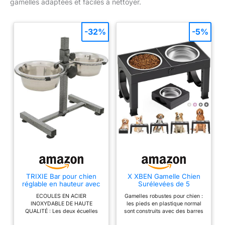
gamelles adaptées et faciles à nettoyer.
-32%
-5%
TRIXIE Bar pour chien
X XBEN Gamelle Chien
réglable en hauteur avec
Surélevées de 5
2 gamelles en inox -
Hauteurs Ajustables,
ECOULES EN ACIER
Gamelles robustes pour chien :
Structure métallique -
Gamelle pour Chien avec
INOXYDABLE DE HAUTE
les pieds en plastique normal
Blocage de la gamelle -
2 Bols en Acier
QUALITÉ : Les deux écuelles
sont construits avec des barres
Pieds en caoutchouc
Inoxydable de 1,5L,
durables en acier inoxydable
horizontales. Mais nos pieds de
réglables et antidérapants
Pliable, Antidérapant,