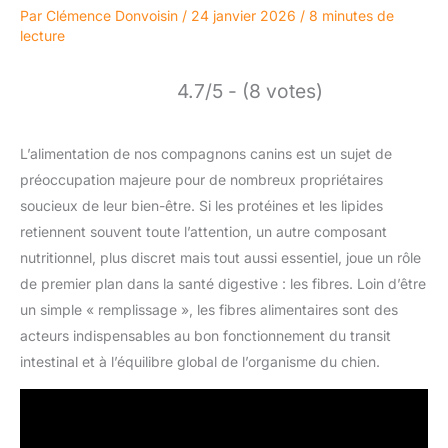
Par
Clémence Donvoisin
/
24 janvier 2026
/
8 minutes de
lecture
4.7/5 - (8 votes)
L’alimentation de nos compagnons canins est un sujet de
préoccupation majeure pour de nombreux propriétaires
soucieux de leur bien-être. Si les protéines et les lipides
retiennent souvent toute l’attention, un autre composant
nutritionnel, plus discret mais tout aussi essentiel, joue un rôle
de premier plan dans la santé digestive : les fibres. Loin d’être
un simple « remplissage », les fibres alimentaires sont des
acteurs indispensables au bon fonctionnement du transit
intestinal et à l’équilibre global de l’organisme du chien.