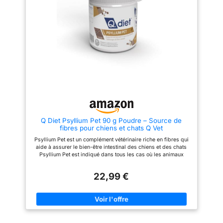
crampes intestinales et
efficace. INGRÉDIENT
favoriser un microbiote
D'ORIGINE NATURELLE : Ce
équilibré. Idéal après une
produit contient exclusivement
antibiothérapie, une gastro-
de la poudre de téguments de
entérite ou un changement
psyllium blond, un constituant
d'alimentation. 🌿 🍽️ UN SEUL
d'origine végétale et naturelle
INGRÉDIENT — 100% PUR &
reconnu pour ses propriétés
NATUREL : Notre psyllium est
bénéfiques sur le système
100% naturel, sans additif, sans
digestif. Entièrement naturel, cet
arôme artificiel, sans
ingrédient est bien supporté
conservateur. À saupoudrer
aux quantités recommandées et
directement sur les croquettes
préserve l’équilibre naturel de
ou à mélanger à un peu d'eau —
votre animal. PRATIQUE ET
votre toutou l'accepte facilement
ÉCONOMIQUE : Présenté sous
grâce à son goût neutre.
forme de poudre fine en pot de
Convient aux chiens et chats de
100 g, Fiberact est très facile à
Q Diet Psyllium Pet 90 g Poudre – Source de
toutes tailles et races. 🌱 🌡️
utiliser et se mélange
fibres pour chiens et chats Q Vet
IDÉAL POUR : Constipation,
simplement à la nourriture
diarrhée chronique ou
habituelle. Ce format généreux
Psyllium Pet est un complément vétérinaire riche en fibres qui
ponctuelle, colon irritable,
permet une utilisation
aide à assurer le bien-être intestinal des chiens et des chats
transit paresseux, selles molles,
prolongée, offrant une solution
Psyllium Pet est indiqué dans tous les cas où les animaux
post-antibiotiques, changement
de soutien utilisable à long
souffrent de problèmes intestinaux, de mauvaise digestion, de
de croquettes, seniors aux
terme facile à donner chaque
constipation, de constipation, d'inapacité, de douleurs
intestins sensibles, chats à
jour. MP LABO INNOVANT PAR
22,99 €
abdominales Format : sachet de 90 g Mode d'emploi : utilisez
poils longs pour favoriser
NATURE : Chez MP Labo, notre
une cuillère doseuse de produit (2 g) tous les 10 kg de poids
l'élimination des boules de
passion pour les animaux de
vif. Conservation : conserver à température ambiante. Validité
poils. ❤️ 🌡️ IDÉAL POUR :
compagnie est au cœur de
sous emballage entier : 36 mois.
Constipation, diarrhée
notre mission. Nous nous
chronique ou ponctuelle, colon
inspirons chaque jour de la
irritable, transit paresseux,
science et de la nature pour en