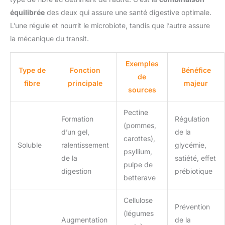
équilibrée
des deux qui assure une santé digestive optimale.
L’une régule et nourrit le microbiote, tandis que l’autre assure
la mécanique du transit.
Exemples
Type de
Fonction
Bénéfice
de
fibre
principale
majeur
sources
Pectine
Formation
Régulation
(pommes,
d’un gel,
de la
carottes),
Soluble
ralentissement
glycémie,
psyllium,
de la
satiété, effet
pulpe de
digestion
prébiotique
betterave
Cellulose
Prévention
(légumes
Augmentation
de la