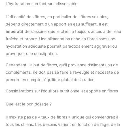
selles molles, post-
prendre soin et assurer leur
L’hydratation : un facteur indissociable
antibiotiques, changement de
bien-être. Ainsi, nous créons
croquettes, seniors aux intestins
des produits de qualité pour les
sensibles, chats à poils longs
chats et les chiens formulés de
L’efficacité des fibres, en particulier des fibres solubles,
pour favoriser l'élimination des
manière respectueuse, éthique
boules de poils. ❤️
et responsable et nous nous
dépend directement d’un apport en eau suffisant. Il est
engageons pour renforcer
impératif
de s’assurer que le chien a toujours accès à de l’eau
l’harmonie entre l’Homme,
l’Animal et la Nature.
fraîche et propre. Une alimentation riche en fibres sans une
hydratation adéquate pourrait paradoxalement aggraver ou
provoquer une constipation.
Cependant, l’ajout de fibres, qu’il provienne d’aliments ou de
compléments, ne doit pas se faire à l’aveugle et nécessite de
prendre en compte l’équilibre global de la ration.
Considérations sur l’équilibre nutritionnel et apports en fibres
Quel est le bon dosage ?
Il n’existe pas de « taux de fibres » unique qui conviendrait à
tous les chiens. Les besoins varient en fonction de l’âge, de la