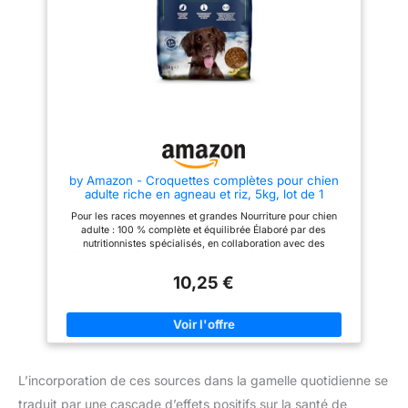
ARTICULATIONS ET DES
DENTS SAINES : Formulé avec
des vitamines et minéraux
essentiels pour soutenir des
articulations, des dents et des
gencives saines, garantissant
que votre chien reste actif tout
en maintenant son poids PLEINE
SAVEUR : Le poulet comme
ingrédient n°1 pour un goût
délicieux
by Amazon - Croquettes complètes pour chien
adulte riche en agneau et riz, 5kg, lot de 1
Pour les races moyennes et grandes Nourriture pour chien
adulte : 100 % complète et équilibrée Élaboré par des
nutritionnistes spécialisés, en collaboration avec des
vétérinaires Prébiotiques naturels pour faciliter la digestion
Biotine et zinc pour une peau et un pelage sains, Vitamine D
10,25 €
pour des os forts Sans arômes artificiels, colorants ni
conservateurs Sachet refermable pour une fraîcheur maximale
L’incorporation de ces sources dans la gamelle quotidienne se
traduit par une cascade d’effets positifs sur la santé de