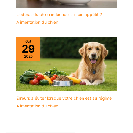
L’odorat du chien influence-t-il son appétit ?
Alimentation du chien
Oct
29
2025
Erreurs à éviter lorsque votre chien est au régime
Alimentation du chien