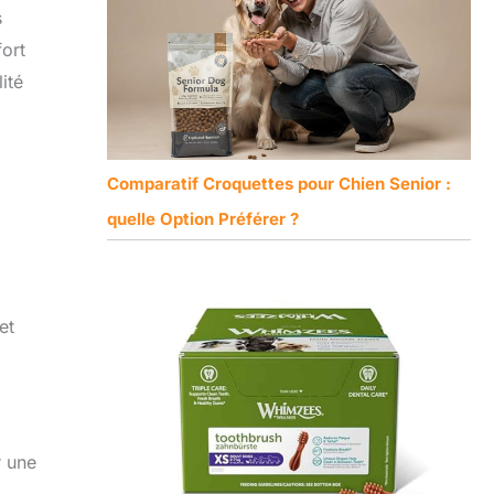
s
fort
ité
Comparatif Croquettes pour Chien Senior :
quelle Option Préférer ?
et
r une