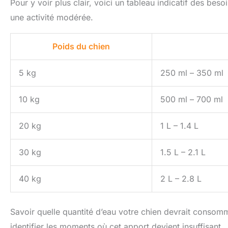
Pour y voir plus clair, voici un tableau indicatif des be
une activité modérée.
Poids du chien
5 kg
250 ml – 350 ml
10 kg
500 ml – 700 ml
20 kg
1 L – 1.4 L
30 kg
1.5 L – 2.1 L
40 kg
2 L – 2.8 L
Savoir quelle quantité d’eau votre chien devrait consomme
identifier les moments où cet apport devient insuffisant.