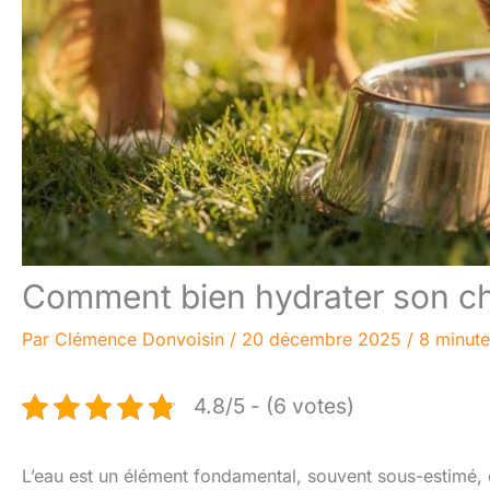
Comment bien hydrater son chi
Par
Clémence Donvoisin
/
20 décembre 2025
/
8 minute
4.8/5 - (6 votes)
L’eau est un élément fondamental, souvent sous-estimé, 