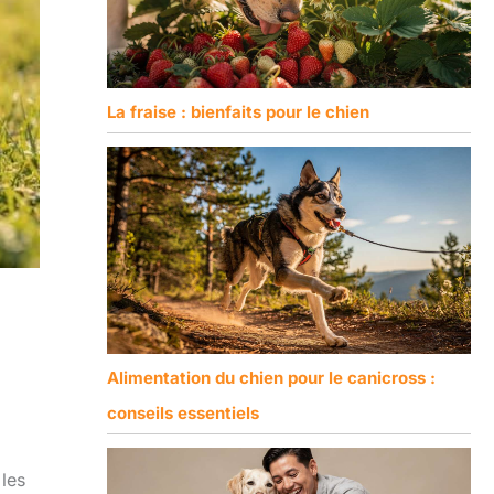
La fraise : bienfaits pour le chien
Alimentation du chien pour le canicross :
conseils essentiels
les