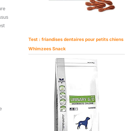
ure
ssus
est
Test : friandises dentaires pour petits chiens
Whimzees Snack
e